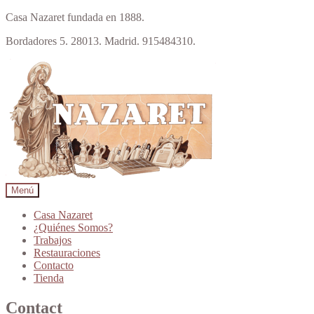
Casa Nazaret fundada en 1888.
Bordadores 5. 28013. Madrid. 915484310.
Ir
Ir
a
al
la
contenido
navegación
Menú
Casa Nazaret
¿Quiénes Somos?
Trabajos
Restauraciones
Contacto
Tienda
Contact