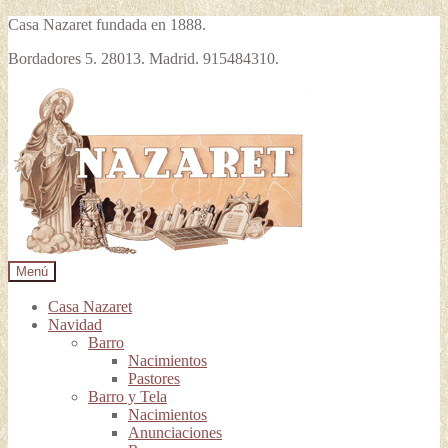
Casa Nazaret fundada en 1888.
Bordadores 5. 28013. Madrid. 915484310.
Ir
Ir
a
al
la
contenido
navegación
Menú
Casa Nazaret
Navidad
Barro
Nacimientos
Pastores
Barro y Tela
Nacimientos
Anunciaciones