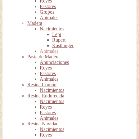
Reyes
Pastores
Grupos
Animales
Madera
Nacimientos
Lepi
Rupert
Kastlunger
Animales
Pasta de Madera
Anunciaciones
Reyes
Pastores
Animales
Resina Común
Nacimientos
Resina Endurecida
Nacimientos
Reyes
Pastores
Animales
Resina Navidad
Nacimientos
Reyes