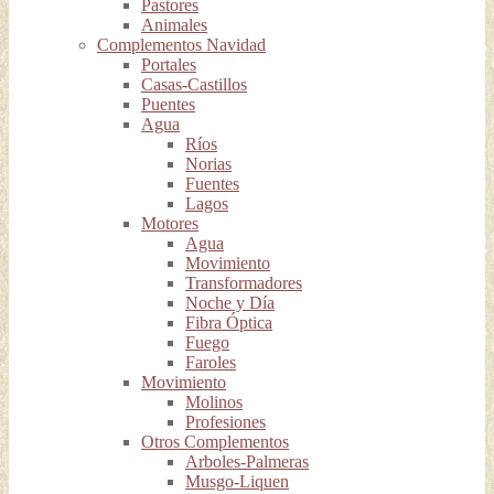
Pastores
Animales
Complementos Navidad
Portales
Casas-Castillos
Puentes
Agua
Ríos
Norias
Fuentes
Lagos
Motores
Agua
Movimiento
Transformadores
Noche y Día
Fibra Óptica
Fuego
Faroles
Movimiento
Molinos
Profesiones
Otros Complementos
Arboles-Palmeras
Musgo-Liquen