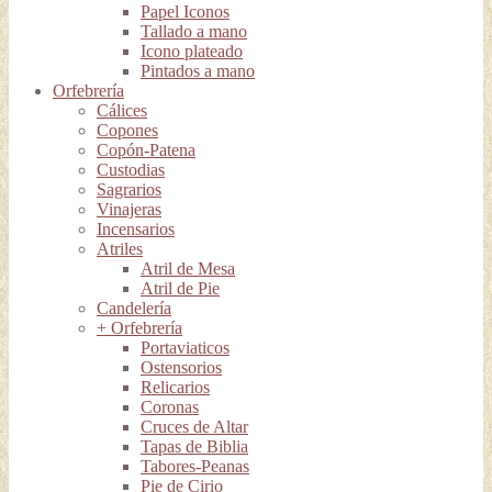
Papel Iconos
Tallado a mano
Icono plateado
Pintados a mano
Orfebrería
Cálices
Copones
Copón-Patena
Custodias
Sagrarios
Vinajeras
Incensarios
Atriles
Atril de Mesa
Atril de Pie
Candelería
+ Orfebrería
Portaviaticos
Ostensorios
Relicarios
Coronas
Cruces de Altar
Tapas de Biblia
Tabores-Peanas
Pie de Cirio