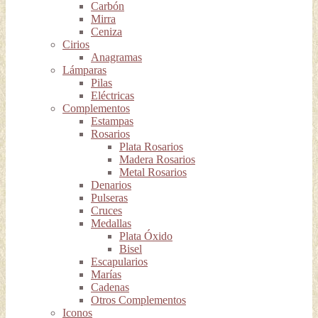
Carbón
Mirra
Ceniza
Cirios
Anagramas
Lámparas
Pilas
Eléctricas
Complementos
Estampas
Rosarios
Plata Rosarios
Madera Rosarios
Metal Rosarios
Denarios
Pulseras
Cruces
Medallas
Plata Óxido
Bisel
Escapularios
Marías
Cadenas
Otros Complementos
Iconos