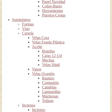
Papel Navidad
Cobre-Barro
Herramientas
Puestos-Cestas
Suministros
Formas
Vino
Cerería
Velas Cera
Velas Funda Plástica
Aceite
Botellas
Cajas 12 Ud
Mechas
Velas Símil
Vasos
Velas Ocasión
Bautizo
Comunión
Candelas
Lamparillas
Mariposas
Tulipas
Incienso
Incienso