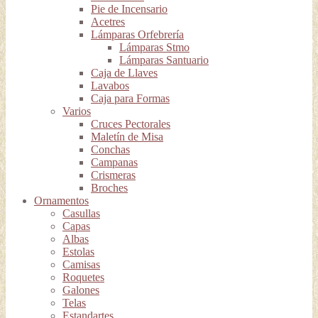
Pie de Incensario
Acetres
Lámparas Orfebrería
Lámparas Stmo
Lámparas Santuario
Caja de Llaves
Lavabos
Caja para Formas
Varios
Cruces Pectorales
Maletín de Misa
Conchas
Campanas
Crismeras
Broches
Ornamentos
Casullas
Capas
Albas
Estolas
Camisas
Roquetes
Galones
Telas
Estandartes