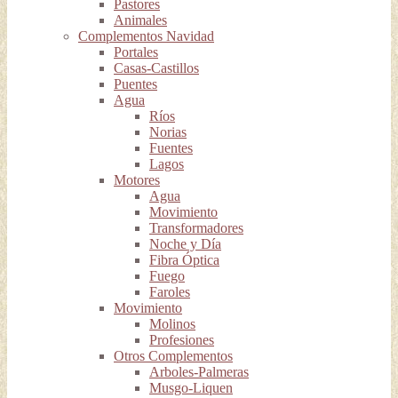
Pastores
Animales
Complementos Navidad
Portales
Casas-Castillos
Puentes
Agua
Ríos
Norias
Fuentes
Lagos
Motores
Agua
Movimiento
Transformadores
Noche y Día
Fibra Óptica
Fuego
Faroles
Movimiento
Molinos
Profesiones
Otros Complementos
Arboles-Palmeras
Musgo-Liquen