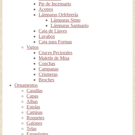
Pie de Incensario
Acetres
Lámparas Orfebrería
Lámparas Stmo
Lámparas Santuario
Caja de Llaves
Lavabos
Caja para Formas
Varios
Cruces Pectorales
Maletín de Misa
Conchas
Campanas
Crismeras
Broches
Ornamentos
Casullas
Capas
Albas
Estolas
Camisas
Roquetes
Galones
Telas
Estandartes