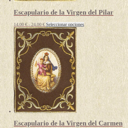
Escapulario de la Virgen del Pilar
Rango
Este
14.00
€
-
24.00
€
Seleccionar opciones
de
producto
precios:
tiene
desde
múltiples
14.00 €
variantes.
hasta
Las
24.00 €
opciones
se
pueden
elegir
en
la
página
de
producto
Escapulario de la Virgen del Carmen