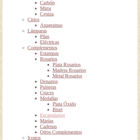
Carbón
Mirra
Ceniza
Cirios
Anagramas
Lámparas
Pilas
Eléctricas
Complementos
Estampas
Rosarios
Plata Rosarios
Madera Rosarios
Metal Rosarios
Denarios
Pulseras
Cruces
Medallas
Plata Óxido
Bisel
Escapularios
Marías
Cadenas
Otros Complementos
Iconos