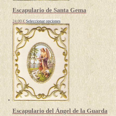
Escapulario de Santa Gema
Este
24.00
€
Seleccionar opciones
producto
tiene
múltiples
variantes.
Las
opciones
se
pueden
elegir
en
la
página
de
producto
Escapulario del Ángel de la Guarda