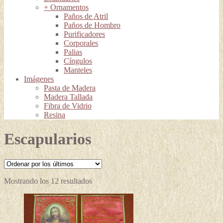
+ Ornamentos
Paños de Atril
Paños de Hombro
Purificadores
Corporales
Palias
Cíngulos
Manteles
Imágenes
Pasta de Madera
Madera Tallada
Fibra de Vidrio
Resina
Escapularios
Ordenado
Mostrando los 12 resultados
por
los
últimos