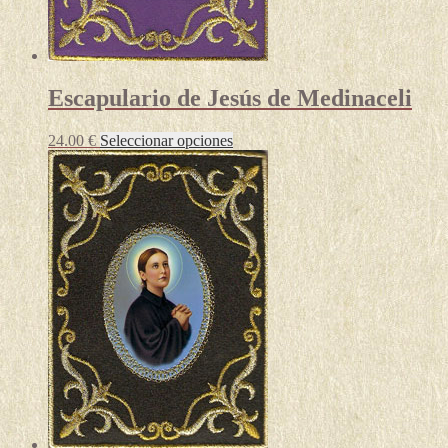
producto
Escapulario de Jesús de Medinaceli
Este
24.00
€
Seleccionar opciones
producto
tiene
múltiples
variantes.
Las
opciones
se
pueden
elegir
en
la
página
de
producto