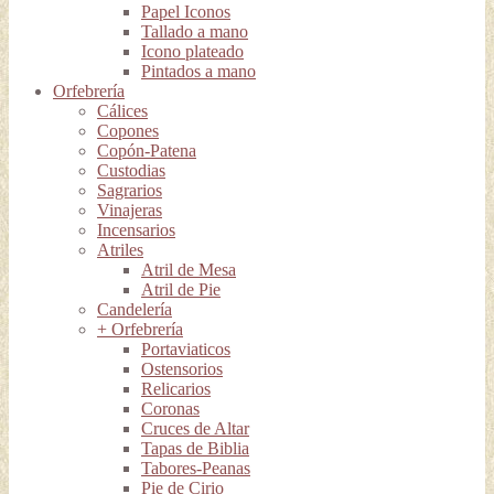
Papel Iconos
Tallado a mano
Icono plateado
Pintados a mano
Orfebrería
Cálices
Copones
Copón-Patena
Custodias
Sagrarios
Vinajeras
Incensarios
Atriles
Atril de Mesa
Atril de Pie
Candelería
+ Orfebrería
Portaviaticos
Ostensorios
Relicarios
Coronas
Cruces de Altar
Tapas de Biblia
Tabores-Peanas
Pie de Cirio