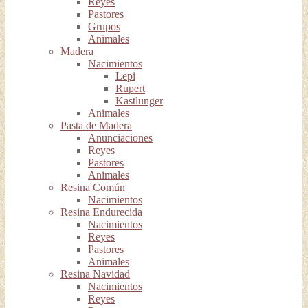
Reyes
Pastores
Grupos
Animales
Madera
Nacimientos
Lepi
Rupert
Kastlunger
Animales
Pasta de Madera
Anunciaciones
Reyes
Pastores
Animales
Resina Común
Nacimientos
Resina Endurecida
Nacimientos
Reyes
Pastores
Animales
Resina Navidad
Nacimientos
Reyes