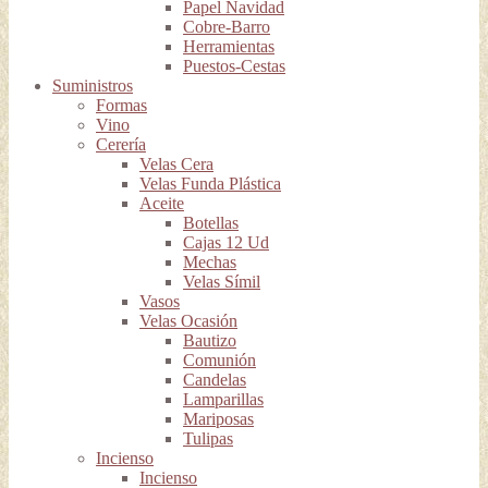
Papel Navidad
Cobre-Barro
Herramientas
Puestos-Cestas
Suministros
Formas
Vino
Cerería
Velas Cera
Velas Funda Plástica
Aceite
Botellas
Cajas 12 Ud
Mechas
Velas Símil
Vasos
Velas Ocasión
Bautizo
Comunión
Candelas
Lamparillas
Mariposas
Tulipas
Incienso
Incienso