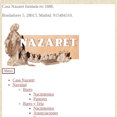
Casa Nazaret fundada en 1888.
Bordadores 5. 28013. Madrid. 915484310.
Ir
Ir
a
al
la
contenido
navegación
Menú
Casa Nazaret
Navidad
Barro
Nacimientos
Pastores
Barro y Tela
Nacimientos
Anunciaciones