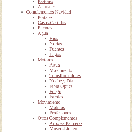
Pastores
Animales
Complementos Navidad
Portales
Casas-Castillos
Puentes
Agua
Ríos
Norias
Fuentes
Lagos
Motores
Agua
Movimiento
Transformadores
Noche y Día
Fibra Óptica
Fuego
Faroles
Movimiento
Molinos
Profesiones
Otros Complementos
Arboles-Palmeras
Musgo-Liquen