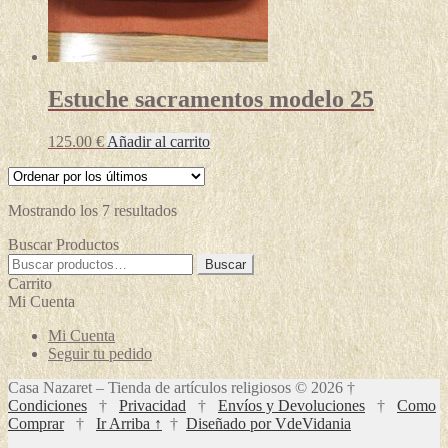
Estuche sacramentos modelo 25
125.00
€
Añadir al carrito
Ordenado
Mostrando los 7 resultados
por
Buscar Productos
los
Buscar
últimos
Buscar
por:
Carrito
Mi Cuenta
Mi Cuenta
Seguir tu pedido
Casa Nazaret – Tienda de artículos religiosos © 2026 †
Condiciones
†
Privacidad
†
Envíos y Devoluciones
†
Como
Comprar
†
Ir Arriba ↑
†
Diseñado por VdeVidania