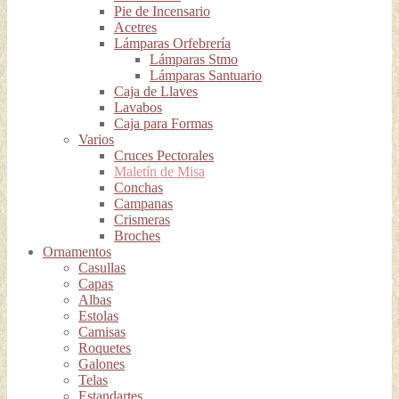
Pie de Incensario
Acetres
Lámparas Orfebrería
Lámparas Stmo
Lámparas Santuario
Caja de Llaves
Lavabos
Caja para Formas
Varios
Cruces Pectorales
Maletín de Misa
Conchas
Campanas
Crismeras
Broches
Ornamentos
Casullas
Capas
Albas
Estolas
Camisas
Roquetes
Galones
Telas
Estandartes