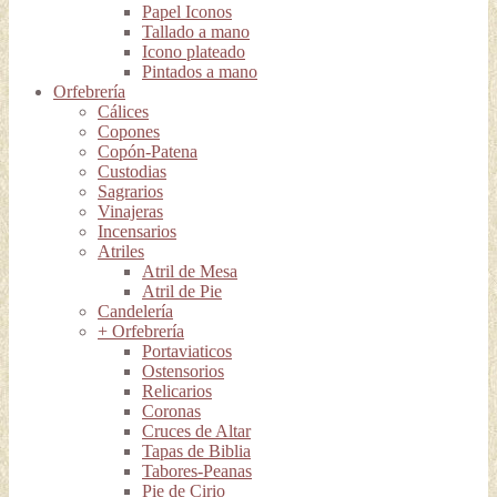
Papel Iconos
Tallado a mano
Icono plateado
Pintados a mano
Orfebrería
Cálices
Copones
Copón-Patena
Custodias
Sagrarios
Vinajeras
Incensarios
Atriles
Atril de Mesa
Atril de Pie
Candelería
+ Orfebrería
Portaviaticos
Ostensorios
Relicarios
Coronas
Cruces de Altar
Tapas de Biblia
Tabores-Peanas
Pie de Cirio