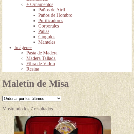
+ Ornamentos
Paños de Atril
Paños de Hombro
Purificadores
Corporales
Palias
Cíngulos
Manteles
Imágenes
Pasta de Madera
Madera Tallada
Fibra de Vidrio
Resina
Maletín de Misa
Ordenado
Mostrando los 7 resultados
por
los
últimos