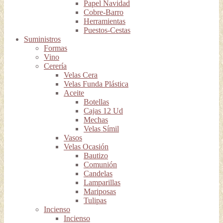
Papel Navidad
Cobre-Barro
Herramientas
Puestos-Cestas
Suministros
Formas
Vino
Cerería
Velas Cera
Velas Funda Plástica
Aceite
Botellas
Cajas 12 Ud
Mechas
Velas Símil
Vasos
Velas Ocasión
Bautizo
Comunión
Candelas
Lamparillas
Mariposas
Tulipas
Incienso
Incienso