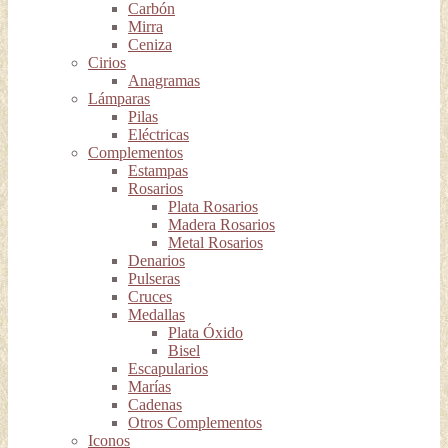
Carbón
Mirra
Ceniza
Cirios
Anagramas
Lámparas
Pilas
Eléctricas
Complementos
Estampas
Rosarios
Plata Rosarios
Madera Rosarios
Metal Rosarios
Denarios
Pulseras
Cruces
Medallas
Plata Óxido
Bisel
Escapularios
Marías
Cadenas
Otros Complementos
Iconos