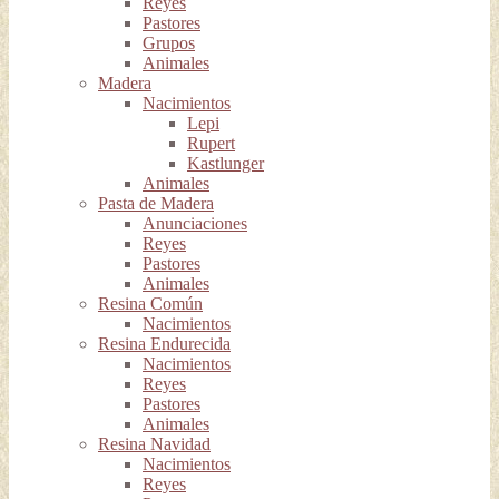
Reyes
Pastores
Grupos
Animales
Madera
Nacimientos
Lepi
Rupert
Kastlunger
Animales
Pasta de Madera
Anunciaciones
Reyes
Pastores
Animales
Resina Común
Nacimientos
Resina Endurecida
Nacimientos
Reyes
Pastores
Animales
Resina Navidad
Nacimientos
Reyes