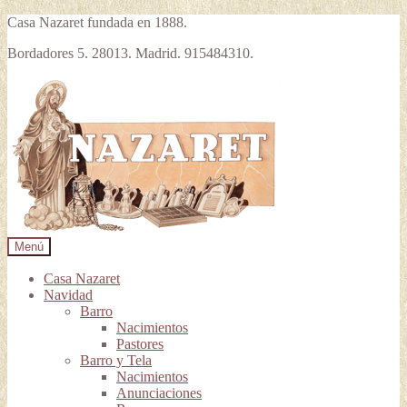
Casa Nazaret fundada en 1888.
Bordadores 5. 28013. Madrid. 915484310.
Ir
Ir
a
al
la
contenido
navegación
Menú
Casa Nazaret
Navidad
Barro
Nacimientos
Pastores
Barro y Tela
Nacimientos
Anunciaciones