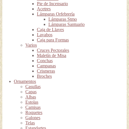
Pie de Incensario
Acetres
Lámparas Orfebrería
Lámparas Stmo
Lámparas Santuario
Caja de Llaves
Lavabos
Caja para Formas
Varios
Cruces Pectorales
Maletín de Misa
Conchas
Campanas
Crismeras
Broches
Ornamentos
Casullas
Capas
Albas
Estolas
Camisas
Roquetes
Galones
Telas
Estandartes