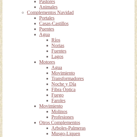
Pastores
Animales
Complementos Navidad
Portales
Casas-Castillos
Puentes
Agua
Ríos
Norias
Fuentes
Lagos
Motores
Agua
Movimiento
Transformadores
Noche y Día
Fibra Óptica
Fuego
Faroles
Movimiento
Molinos
Profesiones
Otros Complementos
Arboles-Palmeras
Musgo-Liquen