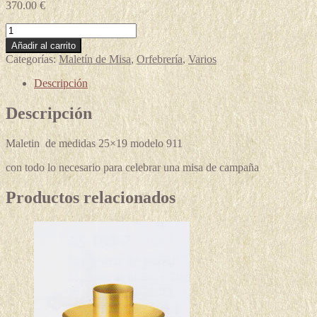
370.00
€
MALETIN
DE
Añadir al carrito
MISA
Categorías:
Maletín de Misa
,
Orfebrería
,
Varios
mod
911
Descripción
cantidad
Descripción
Maletin de medidas 25×19 modelo 911
con todo lo necesario para celebrar una misa de campaña
Productos relacionados