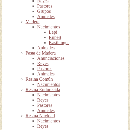
Reyes
Pastores
Grupos
Animales
Madera
Nacimientos
Lepi
Rupert
Kastlunger
Animales
Pasta de Madera
Anunciaciones
Reyes
Pastores
Animales
Resina Común
Nacimientos
Resina Endurecida
Nacimientos
Reyes
Pastores
Animales
Resina Navidad
Nacimientos
Reyes