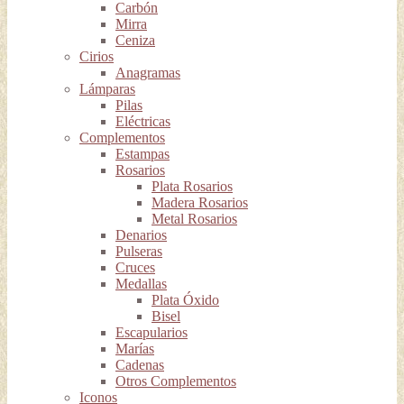
Carbón
Mirra
Ceniza
Cirios
Anagramas
Lámparas
Pilas
Eléctricas
Complementos
Estampas
Rosarios
Plata Rosarios
Madera Rosarios
Metal Rosarios
Denarios
Pulseras
Cruces
Medallas
Plata Óxido
Bisel
Escapularios
Marías
Cadenas
Otros Complementos
Iconos