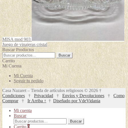
MISA mod 903
Juego de vinajeras cristal
Buscar Productos
Buscar
Buscar
por:
Carrito
Mi Cuenta
Mi Cuenta
Seguir tu pedido
Casa Nazaret – Tienda de artículos religiosos © 2026 †
Condiciones
†
Privacidad
†
Envíos y Devoluciones
†
Como
Comprar
†
Ir Arriba ↑
†
Diseñado por VdeVidania
Mi cuenta
Buscar
Buscar
Buscar
por:
Carrito
0