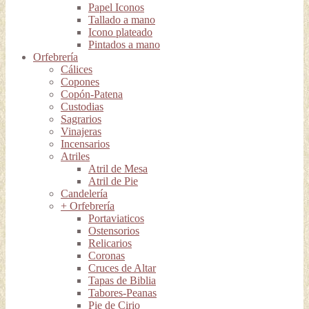
Papel Iconos
Tallado a mano
Icono plateado
Pintados a mano
Orfebrería
Cálices
Copones
Copón-Patena
Custodias
Sagrarios
Vinajeras
Incensarios
Atriles
Atril de Mesa
Atril de Pie
Candelería
+ Orfebrería
Portaviaticos
Ostensorios
Relicarios
Coronas
Cruces de Altar
Tapas de Biblia
Tabores-Peanas
Pie de Cirio