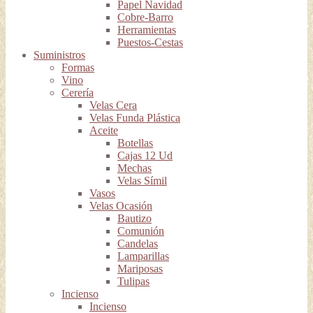
Papel Navidad
Cobre-Barro
Herramientas
Puestos-Cestas
Suministros
Formas
Vino
Cerería
Velas Cera
Velas Funda Plástica
Aceite
Botellas
Cajas 12 Ud
Mechas
Velas Símil
Vasos
Velas Ocasión
Bautizo
Comunión
Candelas
Lamparillas
Mariposas
Tulipas
Incienso
Incienso