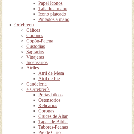
Papel Iconos
Tallado a mano
Icono plateado
Pintados a mano
Orfebrería
Cálices
Copones
Copón-Patena
Custodias
Sagrarios
Vinajeras
Incensarios
Atriles
Atril de Mesa
Atril de Pie
Candelería
+ Orfebrería
Portaviaticos
Ostensorios
Relicarios
Coronas
Cruces de Altar
Tapas de Biblia
Tabores-Peanas
Pie de Cirio