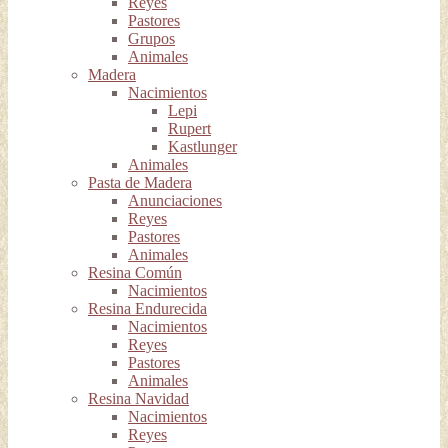
Reyes
Pastores
Grupos
Animales
Madera
Nacimientos
Lepi
Rupert
Kastlunger
Animales
Pasta de Madera
Anunciaciones
Reyes
Pastores
Animales
Resina Común
Nacimientos
Resina Endurecida
Nacimientos
Reyes
Pastores
Animales
Resina Navidad
Nacimientos
Reyes