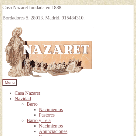
Casa Nazaret fundada en 1888.
Bordadores 5. 28013. Madrid. 915484310.
Ir
Ir
a
al
la
contenido
navegación
Menú
Casa Nazaret
Navidad
Barro
Nacimientos
Pastores
Barro y Tela
Nacimientos
Anunciaciones