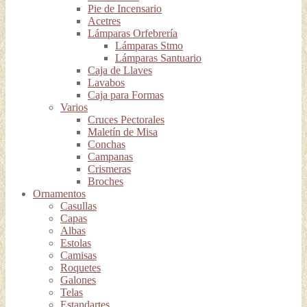
Pie de Incensario
Acetres
Lámparas Orfebrería
Lámparas Stmo
Lámparas Santuario
Caja de Llaves
Lavabos
Caja para Formas
Varios
Cruces Pectorales
Maletín de Misa
Conchas
Campanas
Crismeras
Broches
Ornamentos
Casullas
Capas
Albas
Estolas
Camisas
Roquetes
Galones
Telas
Estandartes