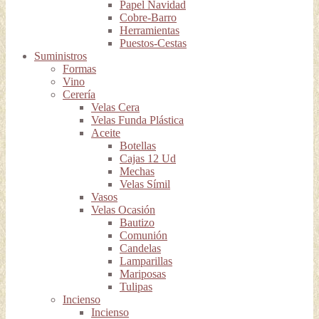
Papel Navidad
Cobre-Barro
Herramientas
Puestos-Cestas
Suministros
Formas
Vino
Cerería
Velas Cera
Velas Funda Plástica
Aceite
Botellas
Cajas 12 Ud
Mechas
Velas Símil
Vasos
Velas Ocasión
Bautizo
Comunión
Candelas
Lamparillas
Mariposas
Tulipas
Incienso
Incienso