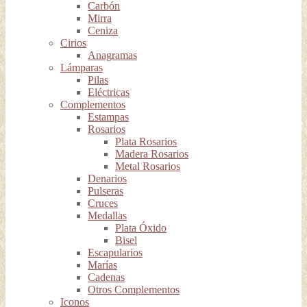
Carbón
Mirra
Ceniza
Cirios
Anagramas
Lámparas
Pilas
Eléctricas
Complementos
Estampas
Rosarios
Plata Rosarios
Madera Rosarios
Metal Rosarios
Denarios
Pulseras
Cruces
Medallas
Plata Óxido
Bisel
Escapularios
Marías
Cadenas
Otros Complementos
Iconos