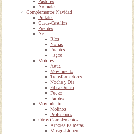
Pastores
Animales
Complementos Navidad
Portales
Casas-Castillos
Puentes
Agua
Ríos
Norias
Fuentes
Lagos
Motores
Agua
Movimiento
Transformadores
Noche y Día
Fibra Óptica
Fuego
Faroles
Movimiento
Molinos
Profesiones
Otros Complementos
Arboles-Palmeras
Musgo-Liquen