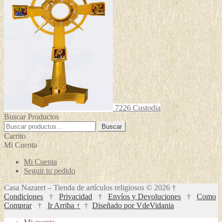
7226 Custodia
Buscar Productos
Buscar
Buscar
por:
Carrito
Mi Cuenta
Mi Cuenta
Seguir tu pedido
Casa Nazaret – Tienda de artículos religiosos © 2026 †
Condiciones
†
Privacidad
†
Envíos y Devoluciones
†
Como
Comprar
†
Ir Arriba ↑
†
Diseñado por VdeVidania