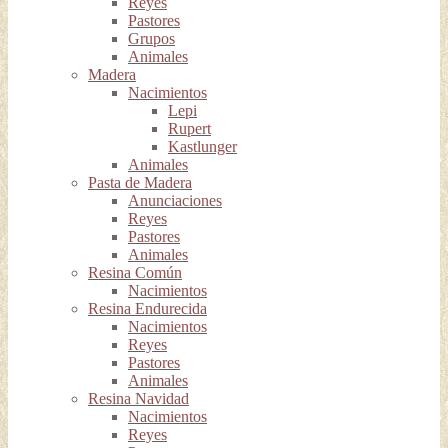
Reyes
Pastores
Grupos
Animales
Madera
Nacimientos
Lepi
Rupert
Kastlunger
Animales
Pasta de Madera
Anunciaciones
Reyes
Pastores
Animales
Resina Común
Nacimientos
Resina Endurecida
Nacimientos
Reyes
Pastores
Animales
Resina Navidad
Nacimientos
Reyes