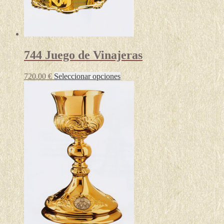
744 Juego de Vinajeras
Este
720.00
€
Seleccionar opciones
producto
tiene
múltiples
variantes.
Las
opciones
se
pueden
elegir
en
la
página
de
producto