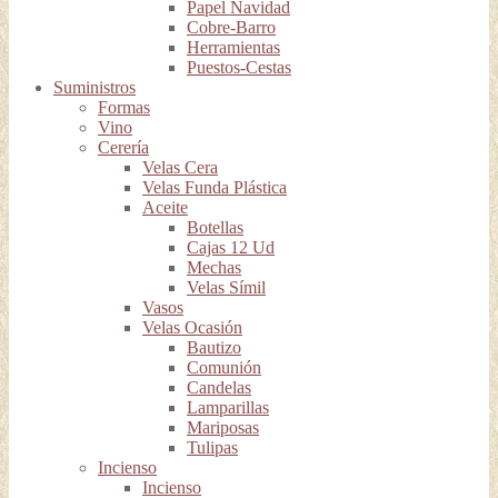
Papel Navidad
Cobre-Barro
Herramientas
Puestos-Cestas
Suministros
Formas
Vino
Cerería
Velas Cera
Velas Funda Plástica
Aceite
Botellas
Cajas 12 Ud
Mechas
Velas Símil
Vasos
Velas Ocasión
Bautizo
Comunión
Candelas
Lamparillas
Mariposas
Tulipas
Incienso
Incienso