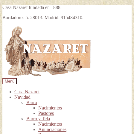
Casa Nazaret fundada en 1888.
Bordadores 5. 28013. Madrid. 915484310.
Ir
Ir
a
al
la
contenido
navegación
Menú
Casa Nazaret
Navidad
Barro
Nacimientos
Pastores
Barro y Tela
Nacimientos
Anunciaciones