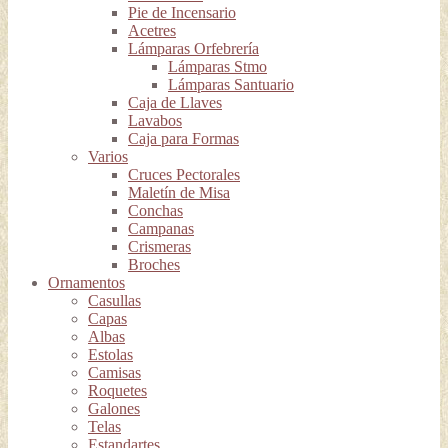
Pie de Incensario
Acetres
Lámparas Orfebrería
Lámparas Stmo
Lámparas Santuario
Caja de Llaves
Lavabos
Caja para Formas
Varios
Cruces Pectorales
Maletín de Misa
Conchas
Campanas
Crismeras
Broches
Ornamentos
Casullas
Capas
Albas
Estolas
Camisas
Roquetes
Galones
Telas
Estandartes