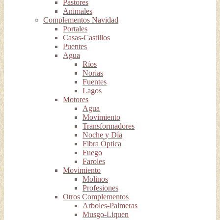
Pastores
Animales
Complementos Navidad
Portales
Casas-Castillos
Puentes
Agua
Ríos
Norias
Fuentes
Lagos
Motores
Agua
Movimiento
Transformadores
Noche y Día
Fibra Óptica
Fuego
Faroles
Movimiento
Molinos
Profesiones
Otros Complementos
Arboles-Palmeras
Musgo-Liquen