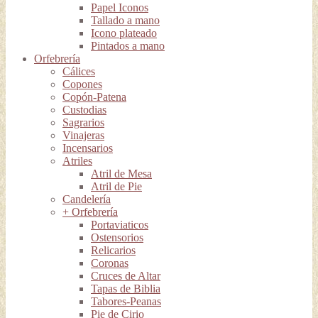
Papel Iconos
Tallado a mano
Icono plateado
Pintados a mano
Orfebrería
Cálices
Copones
Copón-Patena
Custodias
Sagrarios
Vinajeras
Incensarios
Atriles
Atril de Mesa
Atril de Pie
Candelería
+ Orfebrería
Portaviaticos
Ostensorios
Relicarios
Coronas
Cruces de Altar
Tapas de Biblia
Tabores-Peanas
Pie de Cirio