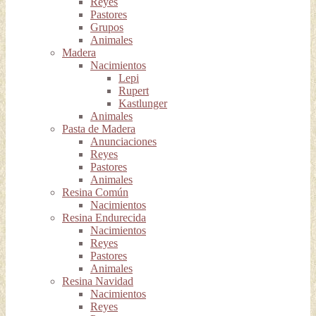
Reyes
Pastores
Grupos
Animales
Madera
Nacimientos
Lepi
Rupert
Kastlunger
Animales
Pasta de Madera
Anunciaciones
Reyes
Pastores
Animales
Resina Común
Nacimientos
Resina Endurecida
Nacimientos
Reyes
Pastores
Animales
Resina Navidad
Nacimientos
Reyes