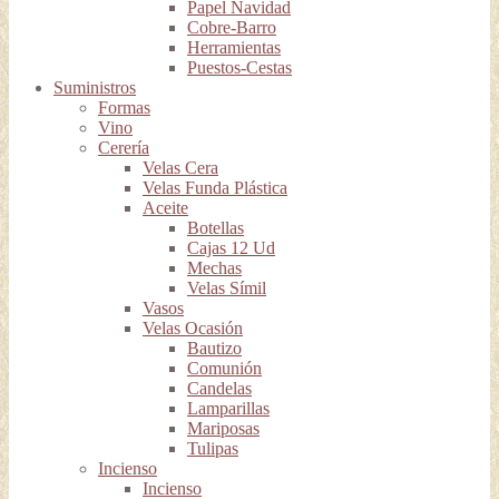
Papel Navidad
Cobre-Barro
Herramientas
Puestos-Cestas
Suministros
Formas
Vino
Cerería
Velas Cera
Velas Funda Plástica
Aceite
Botellas
Cajas 12 Ud
Mechas
Velas Símil
Vasos
Velas Ocasión
Bautizo
Comunión
Candelas
Lamparillas
Mariposas
Tulipas
Incienso
Incienso