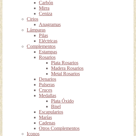
Carbón
Mirra
Ceniza
Cirios
Anagramas
Lámparas
Pilas
Eléctricas
Complementos
Estampas
Rosarios
Plata Rosarios
Madera Rosarios
Metal Rosarios
Denarios
Pulseras
Cruces
Medallas
Plata Óxido
Bisel
Escapularios
Marías
Cadenas
Otros Complementos
Iconos