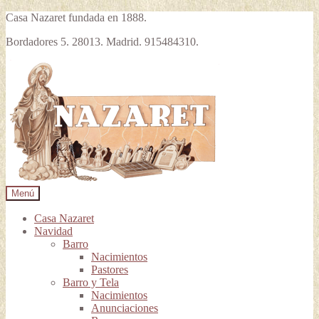
Casa Nazaret fundada en 1888.
Bordadores 5. 28013. Madrid. 915484310.
Ir
Ir
a
al
la
contenido
navegación
Menú
Casa Nazaret
Navidad
Barro
Nacimientos
Pastores
Barro y Tela
Nacimientos
Anunciaciones