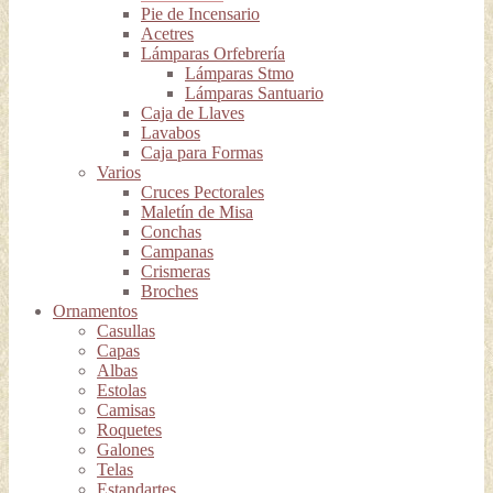
Pie de Incensario
Acetres
Lámparas Orfebrería
Lámparas Stmo
Lámparas Santuario
Caja de Llaves
Lavabos
Caja para Formas
Varios
Cruces Pectorales
Maletín de Misa
Conchas
Campanas
Crismeras
Broches
Ornamentos
Casullas
Capas
Albas
Estolas
Camisas
Roquetes
Galones
Telas
Estandartes