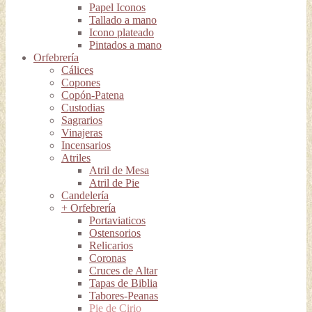
Papel Iconos
Tallado a mano
Icono plateado
Pintados a mano
Orfebrería
Cálices
Copones
Copón-Patena
Custodias
Sagrarios
Vinajeras
Incensarios
Atriles
Atril de Mesa
Atril de Pie
Candelería
+ Orfebrería
Portaviaticos
Ostensorios
Relicarios
Coronas
Cruces de Altar
Tapas de Biblia
Tabores-Peanas
Pie de Cirio