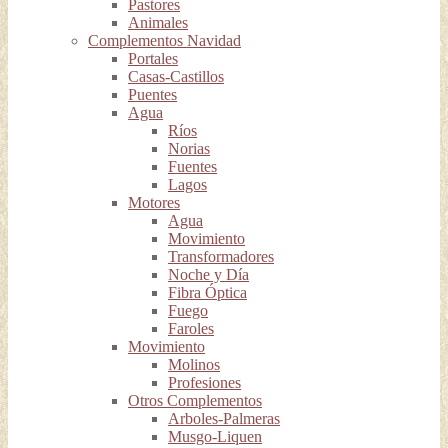
Pastores
Animales
Complementos Navidad
Portales
Casas-Castillos
Puentes
Agua
Ríos
Norias
Fuentes
Lagos
Motores
Agua
Movimiento
Transformadores
Noche y Día
Fibra Óptica
Fuego
Faroles
Movimiento
Molinos
Profesiones
Otros Complementos
Arboles-Palmeras
Musgo-Liquen