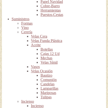
Papel Navidad
Cobre-Barro
Herramientas
Puestos-Cestas
Suministros
Formas
Vino
Cerería
Velas Cera
Velas Funda Plástica
Aceite
Botellas
Cajas 12 Ud
Mechas
Velas Símil
Vasos
Velas Ocasión
Bautizo
Comunión
Candelas
Lamparillas
Mariposas
Tulipas
Incienso
Incienso