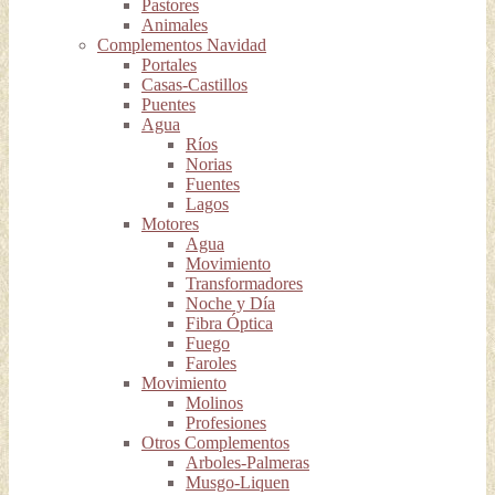
Pastores
Animales
Complementos Navidad
Portales
Casas-Castillos
Puentes
Agua
Ríos
Norias
Fuentes
Lagos
Motores
Agua
Movimiento
Transformadores
Noche y Día
Fibra Óptica
Fuego
Faroles
Movimiento
Molinos
Profesiones
Otros Complementos
Arboles-Palmeras
Musgo-Liquen