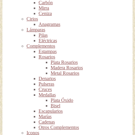
Carbón
Mirra
Ceniza
Cirios
Anagramas
Lámparas
Pilas
Eléctricas
Complementos
Estampas
Rosarios
Plata Rosarios
Madera Rosarios
Metal Rosarios
Denarios
Pulseras
Cruces
Medallas
Plata Óxido
Bisel
Escapularios
Marías
Cadenas
Otros Complementos
Iconos