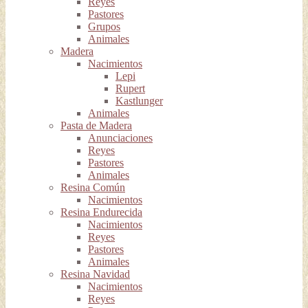
Reyes
Pastores
Grupos
Animales
Madera
Nacimientos
Lepi
Rupert
Kastlunger
Animales
Pasta de Madera
Anunciaciones
Reyes
Pastores
Animales
Resina Común
Nacimientos
Resina Endurecida
Nacimientos
Reyes
Pastores
Animales
Resina Navidad
Nacimientos
Reyes