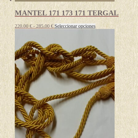
MANTEL 171 173 171 TERGAL
Rango
Este
220.00
€
-
285.00
€
Seleccionar opciones
de
producto
precios:
tiene
desde
múltiples
220.00 €
variantes.
hasta
Las
285.00 €
opciones
se
pueden
elegir
en
la
página
de
producto