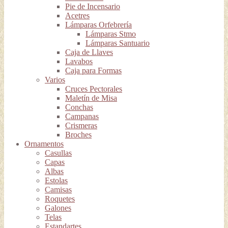
Pie de Incensario
Acetres
Lámparas Orfebrería
Lámparas Stmo
Lámparas Santuario
Caja de Llaves
Lavabos
Caja para Formas
Varios
Cruces Pectorales
Maletín de Misa
Conchas
Campanas
Crismeras
Broches
Ornamentos
Casullas
Capas
Albas
Estolas
Camisas
Roquetes
Galones
Telas
Estandartes