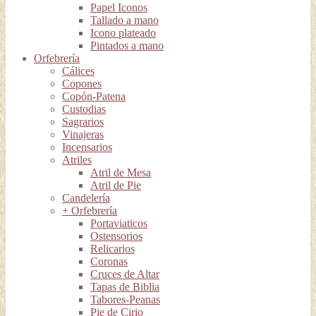
Papel Iconos
Tallado a mano
Icono plateado
Pintados a mano
Orfebrería
Cálices
Copones
Copón-Patena
Custodias
Sagrarios
Vinajeras
Incensarios
Atriles
Atril de Mesa
Atril de Pie
Candelería
+ Orfebrería
Portaviaticos
Ostensorios
Relicarios
Coronas
Cruces de Altar
Tapas de Biblia
Tabores-Peanas
Pie de Cirio