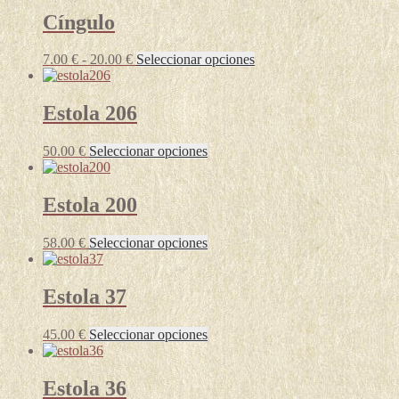
Cíngulo
Rango
Este
7.00
€
-
20.00
€
Seleccionar opciones
de
producto
precios:
tiene
desde
múltiples
Estola 206
7.00 €
variantes.
hasta
Las
Este
50.00
€
Seleccionar opciones
20.00 €
opciones
producto
se
tiene
pueden
múltiples
Estola 200
elegir
variantes.
en
Las
la
Este
58.00
€
Seleccionar opciones
opciones
página
producto
se
de
tiene
pueden
producto
múltiples
Estola 37
elegir
variantes.
en
Las
la
Este
45.00
€
Seleccionar opciones
opciones
página
producto
se
de
tiene
pueden
producto
múltiples
Estola 36
elegir
variantes.