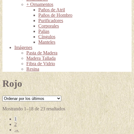
+ Ornamentos
Paños de Atril
Paños de Hombro
Purificadores
Corporales
Palias
Cíngulos
Manteles
Imágenes
Pasta de Madera
Madera Tallada
Fibra de Vidrio
Resina
Rojo
Ordenado
Mostrando 1–18 de 23 resultados
por
1
los
2
últimos
→