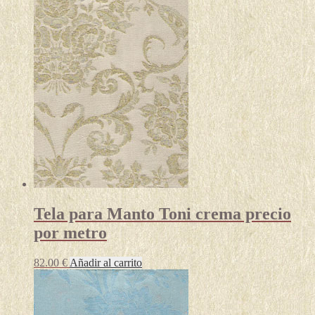
múltiples
variantes.
Las
opciones
se
pueden
elegir
en
la
página
de
producto
Tela para Manto Toni crema precio
por metro
82.00
€
Añadir al carrito