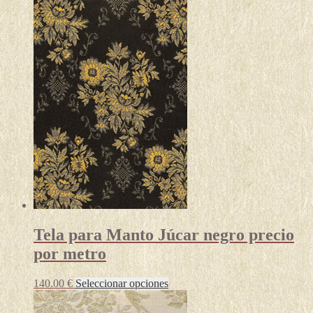
producto
tiene
múltiples
variantes.
Las
opciones
se
pueden
elegir
en
la
página
de
producto
Tela para Manto Júcar negro precio
por metro
Este
140.00
€
Seleccionar opciones
producto
tiene