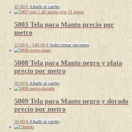
45.00
€
Añadir al carrito
5003 Tela para Manto precio por
metro
Rango
Este
33.00
€
-
140.00
€
Seleccionar opciones
de
producto
precios:
tiene
desde
múltiples
5008 Tela para Manto negro y plata
33.00 €
variantes.
precio por metro
hasta
Las
140.00 €
opciones
se
30.00
€
Añadir al carrito
pueden
elegir
en
5009 Tela para Manto negro y dorado
la
precio por metro
página
de
producto
30.00
€
Añadir al carrito