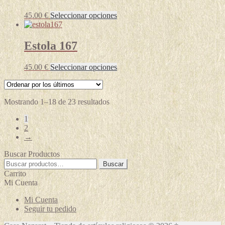
en
Las
la
Este
45.00
€
Seleccionar opciones
opciones
página
producto
se
de
tiene
pueden
producto
múltiples
Estola 167
elegir
variantes.
en
Las
la
Este
45.00
€
Seleccionar opciones
opciones
página
producto
se
de
tiene
pueden
producto
múltiples
elegir
Ordenado
Mostrando 1–18 de 23 resultados
variantes.
en
por
Las
la
1
los
opciones
página
2
últimos
se
de
→
pueden
producto
elegir
Buscar Productos
en
Buscar
Buscar
la
por:
Carrito
página
Mi Cuenta
de
producto
Mi Cuenta
Seguir tu pedido