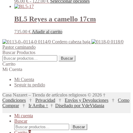
Rango
Este
96.00
€
-
122.00
€
Seleccionar opciones
de
producto
precios:
tiene
desde
múltiples
BL5 Reyes a camello 17cm
96.00 €
variantes.
hasta
Las
735.00
€
Añadir al carrito
122.00 €
opciones
se
0114/0 Cordero cabeza baja
0118/0
pueden
Pastor caminando
elegir
Buscar Productos
en
Buscar
Buscar
la
por:
Carrito
página
Mi Cuenta
de
producto
Mi Cuenta
Seguir tu pedido
Casa Nazaret – Tienda de artículos religiosos © 2026 †
Condiciones
†
Privacidad
†
Envíos y Devoluciones
†
Como
Comprar
†
Ir Arriba ↑
†
Diseñado por VdeVidania
Mi cuenta
Buscar
Buscar
Buscar
por:
Carrito
0