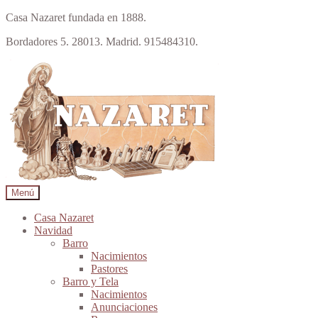
Casa Nazaret fundada en 1888.
Bordadores 5. 28013. Madrid. 915484310.
Ir
Ir
a
al
la
contenido
navegación
Menú
Casa Nazaret
Navidad
Barro
Nacimientos
Pastores
Barro y Tela
Nacimientos
Anunciaciones