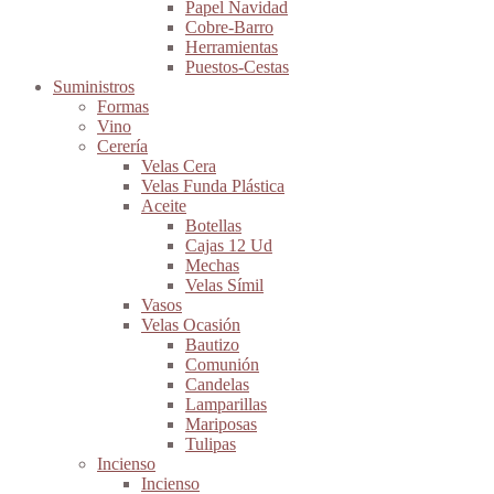
Papel Navidad
Cobre-Barro
Herramientas
Puestos-Cestas
Suministros
Formas
Vino
Cerería
Velas Cera
Velas Funda Plástica
Aceite
Botellas
Cajas 12 Ud
Mechas
Velas Símil
Vasos
Velas Ocasión
Bautizo
Comunión
Candelas
Lamparillas
Mariposas
Tulipas
Incienso
Incienso