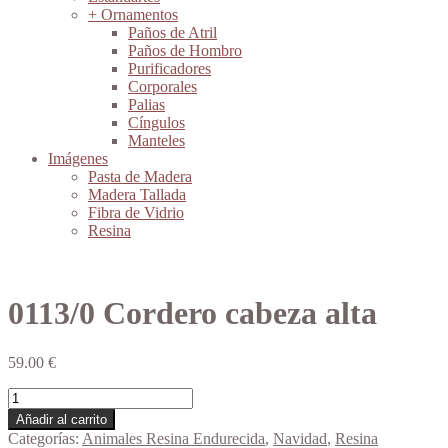
+ Ornamentos
Paños de Atril
Paños de Hombro
Purificadores
Corporales
Palias
Cíngulos
Manteles
Imágenes
Pasta de Madera
Madera Tallada
Fibra de Vidrio
Resina
0113/0 Cordero cabeza alta
59.00
€
0113/0
Cordero
Añadir al carrito
cabeza
Categorías:
Animales Resina Endurecida
,
Navidad
,
Resina