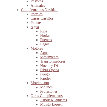
Pastores
Animales
Complementos Navidad
Portales
Casas-Castillos
Puentes
Agua
Ríos
Norias
Fuentes
Lagos
Motores
Agua
Movimiento
Transformadores
Noche y Día
Fibra Óptica
Fuego
Faroles
Movimiento
Molinos
Profesiones
Otros Complementos
Arboles-Palmeras
Musgo-Liquen