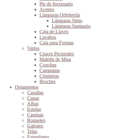
Pie de Incensario
Acetres
Lámparas Orfebrería
Lámparas Stmo
Lámparas Santuario
Caja de Llaves
Lavabos
Caja para Formas
Varios
Cruces Pectorales
Maletín de Misa
Conchas
Campanas
Crismeras
Broches
Ornamentos
Casullas
Capas
Albas
Estolas
Camisas
Roquetes
Galones
Telas
Estandartes