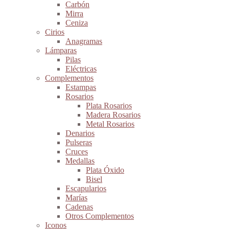
Carbón
Mirra
Ceniza
Cirios
Anagramas
Lámparas
Pilas
Eléctricas
Complementos
Estampas
Rosarios
Plata Rosarios
Madera Rosarios
Metal Rosarios
Denarios
Pulseras
Cruces
Medallas
Plata Óxido
Bisel
Escapularios
Marías
Cadenas
Otros Complementos
Iconos