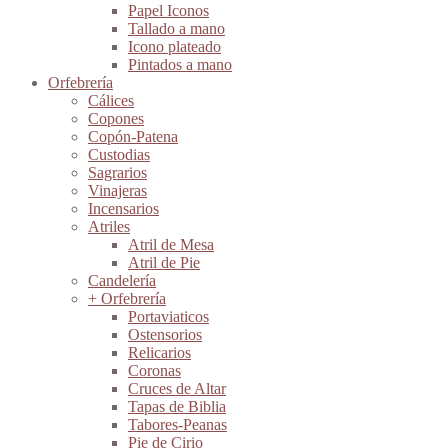
Papel Iconos
Tallado a mano
Icono plateado
Pintados a mano
Orfebrería
Cálices
Copones
Copón-Patena
Custodias
Sagrarios
Vinajeras
Incensarios
Atriles
Atril de Mesa
Atril de Pie
Candelería
+ Orfebrería
Portaviaticos
Ostensorios
Relicarios
Coronas
Cruces de Altar
Tapas de Biblia
Tabores-Peanas
Pie de Cirio