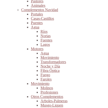
Pastores
Animales
Complementos Navidad
Portales
Casas-Castillos
Puentes
Agua
Ríos
Norias
Fuentes
Lagos
Motores
Agua
Movimiento
Transformadores
Noche y Día
Fibra Óptica
Fuego
Faroles
Movimiento
Molinos
Profesiones
Otros Complementos
Arboles-Palmeras
Musgo-Liquen