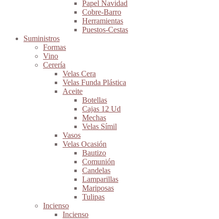
Papel Navidad
Cobre-Barro
Herramientas
Puestos-Cestas
Suministros
Formas
Vino
Cerería
Velas Cera
Velas Funda Plástica
Aceite
Botellas
Cajas 12 Ud
Mechas
Velas Símil
Vasos
Velas Ocasión
Bautizo
Comunión
Candelas
Lamparillas
Mariposas
Tulipas
Incienso
Incienso