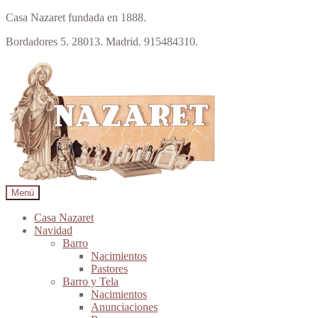
Casa Nazaret fundada en 1888.
Bordadores 5. 28013. Madrid. 915484310.
Ir
Ir
a
al
la
contenido
navegación
Menú
Casa Nazaret
Navidad
Barro
Nacimientos
Pastores
Barro y Tela
Nacimientos
Anunciaciones