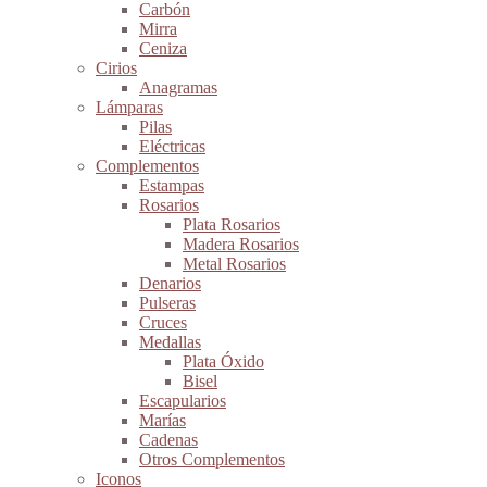
Carbón
Mirra
Ceniza
Cirios
Anagramas
Lámparas
Pilas
Eléctricas
Complementos
Estampas
Rosarios
Plata Rosarios
Madera Rosarios
Metal Rosarios
Denarios
Pulseras
Cruces
Medallas
Plata Óxido
Bisel
Escapularios
Marías
Cadenas
Otros Complementos
Iconos