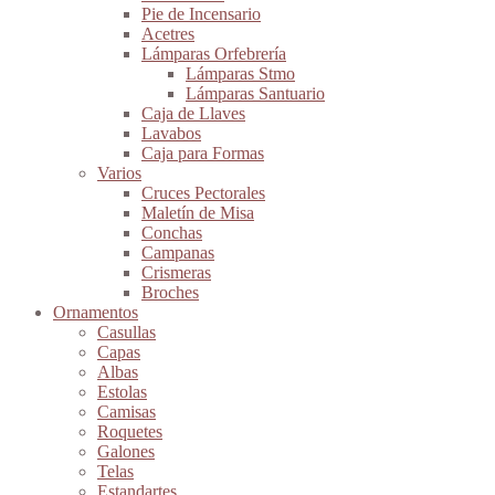
Pie de Incensario
Acetres
Lámparas Orfebrería
Lámparas Stmo
Lámparas Santuario
Caja de Llaves
Lavabos
Caja para Formas
Varios
Cruces Pectorales
Maletín de Misa
Conchas
Campanas
Crismeras
Broches
Ornamentos
Casullas
Capas
Albas
Estolas
Camisas
Roquetes
Galones
Telas
Estandartes