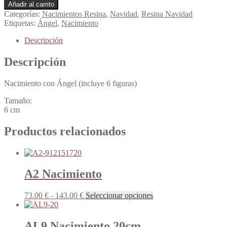
Nacimiento
Añadir al carrito
con
Categorías:
Nacimientos Resina
,
Navidad
,
Resina Navidad
Ángel
Etiquetas:
Ángel
,
Nacimiento
6
cm
Descripción
cantidad
Descripción
Nacimiento con Ángel (incluye 6 figuras)
Tamaño:
6 cm
Productos relacionados
A2 Nacimiento
Rango
Este
73.00
€
-
143.00
€
Seleccionar opciones
de
producto
precios:
tiene
desde
múltiples
AL9 Nacimiento 20cm