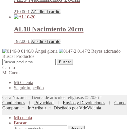
73.00 €
variantes.
hasta
Las
210.00
€
Añadir al carrito
143.00 €
opciones
se
pueden
AL10 Nacimiento 20cm
elegir
en
la
192.00
€
Añadir al carrito
página
de
0146/0 Ángel gloria
0147/2 Reyes adorando
producto
Buscar Productos
Buscar
Buscar
por:
Carrito
Mi Cuenta
Mi Cuenta
Seguir tu pedido
Casa Nazaret – Tienda de artículos religiosos © 2026 †
Condiciones
†
Privacidad
†
Envíos y Devoluciones
†
Como
Comprar
†
Ir Arriba ↑
†
Diseñado por VdeVidania
Mi cuenta
Buscar
Buscar
Buscar