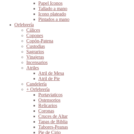
Papel Iconos
Tallado a mano
Icono plateado
Pintados a mano
Orfebrería
Cálices
Copones
Copón-Patena
Custodias
Sagrarios
Vinajeras
Incensarios
Atriles
Atril de Mesa
Atril de Pie
Candelería
+ Orfebrería
Portaviaticos
Ostensorios
Relicarios
Coronas
Cruces de Altar
Tapas de Biblia
Tabores-Peanas
Pie de Cirio