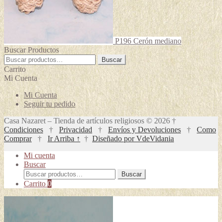
P196 Cerón mediano
Buscar Productos
Buscar
Buscar
por:
Carrito
Mi Cuenta
Mi Cuenta
Seguir tu pedido
Casa Nazaret – Tienda de artículos religiosos © 2026 †
Condiciones
†
Privacidad
†
Envíos y Devoluciones
†
Como
Comprar
†
Ir Arriba ↑
†
Diseñado por VdeVidania
Mi cuenta
Buscar
Buscar
Buscar
por:
Carrito
0