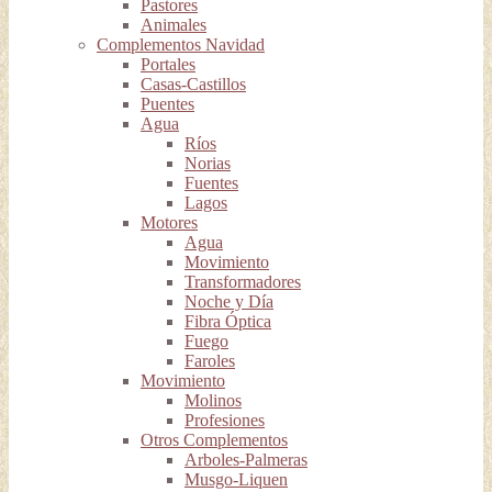
Pastores
Animales
Complementos Navidad
Portales
Casas-Castillos
Puentes
Agua
Ríos
Norias
Fuentes
Lagos
Motores
Agua
Movimiento
Transformadores
Noche y Día
Fibra Óptica
Fuego
Faroles
Movimiento
Molinos
Profesiones
Otros Complementos
Arboles-Palmeras
Musgo-Liquen