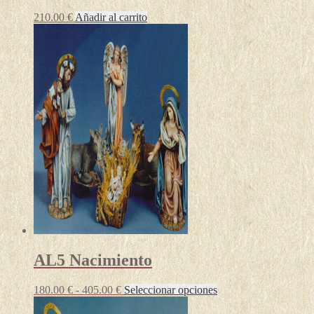
210.00
€
Añadir al carrito
AL5 Nacimiento
Rango
Este
180.00
€
-
405.00
€
Seleccionar opciones
de
producto