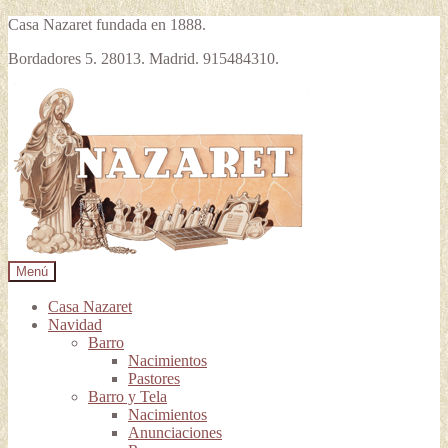
Casa Nazaret fundada en 1888.
Bordadores 5. 28013. Madrid. 915484310.
Ir
Ir
a
al
la
contenido
navegación
Menú
Casa Nazaret
Navidad
Barro
Nacimientos
Pastores
Barro y Tela
Nacimientos
Anunciaciones