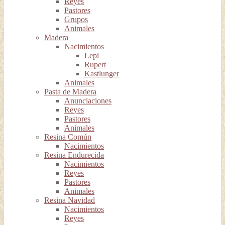
Reyes
Pastores
Grupos
Animales
Madera
Nacimientos
Lepi
Rupert
Kastlunger
Animales
Pasta de Madera
Anunciaciones
Reyes
Pastores
Animales
Resina Común
Nacimientos
Resina Endurecida
Nacimientos
Reyes
Pastores
Animales
Resina Navidad
Nacimientos
Reyes