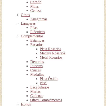
Carbón
Mirra
Ceniza
Cirios
Anagramas
Lámparas
Pilas
Eléctricas
Complementos
Estampas
Rosarios
Plata Rosarios
Madera Rosarios
Metal Rosarios
Denarios
Pulseras
Cruces
Medallas
Plata Óxido
Bisel
Escapularios
Marías
Cadenas
Otros Complementos
Iconos