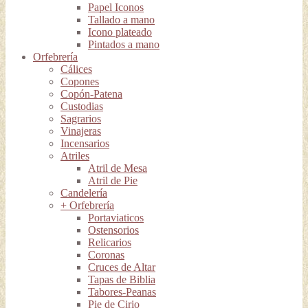
Papel Iconos
Tallado a mano
Icono plateado
Pintados a mano
Orfebrería
Cálices
Copones
Copón-Patena
Custodias
Sagrarios
Vinajeras
Incensarios
Atriles
Atril de Mesa
Atril de Pie
Candelería
+ Orfebrería
Portaviaticos
Ostensorios
Relicarios
Coronas
Cruces de Altar
Tapas de Biblia
Tabores-Peanas
Pie de Cirio