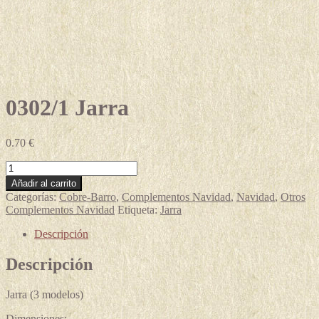
0302/1 Jarra
0.70
€
0302/1
Jarra
Añadir al carrito
cantidad
Categorías:
Cobre-Barro
,
Complementos Navidad
,
Navidad
,
Otros
Complementos Navidad
Etiqueta:
Jarra
Descripción
Descripción
Jarra (3 modelos)
Dimensiones: