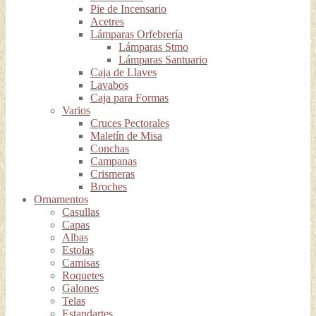
Pie de Incensario
Acetres
Lámparas Orfebrería
Lámparas Stmo
Lámparas Santuario
Caja de Llaves
Lavabos
Caja para Formas
Varios
Cruces Pectorales
Maletín de Misa
Conchas
Campanas
Crismeras
Broches
Ornamentos
Casullas
Capas
Albas
Estolas
Camisas
Roquetes
Galones
Telas
Estandartes