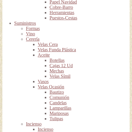
Papel Navidad
Cobre-Barro
Herramientas
Puestos-Cestas
Suministros
Formas
Vino
Cerería
Velas Cera
Velas Funda Plástica
Aceite
Botellas
Cajas 12 Ud
Mechas
Velas Símil
Vasos
Velas Ocasión
Bautizo
Comunión
Candelas
Lamparillas
Mariposas
Tulipas
Incienso
Incienso