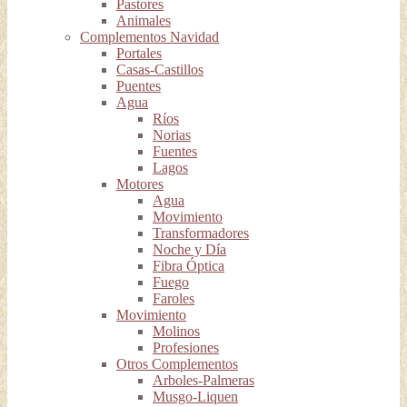
Pastores
Animales
Complementos Navidad
Portales
Casas-Castillos
Puentes
Agua
Ríos
Norias
Fuentes
Lagos
Motores
Agua
Movimiento
Transformadores
Noche y Día
Fibra Óptica
Fuego
Faroles
Movimiento
Molinos
Profesiones
Otros Complementos
Arboles-Palmeras
Musgo-Liquen