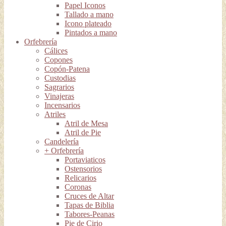
Papel Iconos
Tallado a mano
Icono plateado
Pintados a mano
Orfebrería
Cálices
Copones
Copón-Patena
Custodias
Sagrarios
Vinajeras
Incensarios
Atriles
Atril de Mesa
Atril de Pie
Candelería
+ Orfebrería
Portaviaticos
Ostensorios
Relicarios
Coronas
Cruces de Altar
Tapas de Biblia
Tabores-Peanas
Pie de Cirio