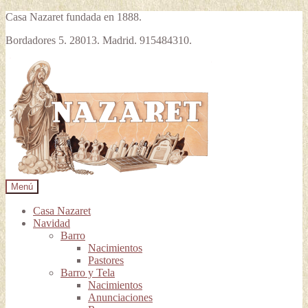
Casa Nazaret fundada en 1888.
Bordadores 5. 28013. Madrid. 915484310.
Ir
Ir
a
al
la
contenido
navegación
Menú
Casa Nazaret
Navidad
Barro
Nacimientos
Pastores
Barro y Tela
Nacimientos
Anunciaciones