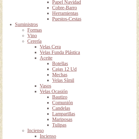
Papel Navidad
Cobre-Barro
Herramientas
Puestos-Cestas
Suministros
Formas
Vino
Cerería
Velas Cera
Velas Funda Plástica
Aceite
Botellas
Cajas 12 Ud
Mechas
Velas Símil
Vasos
Velas Ocasión
Bautizo
Comunión
Candelas
Lamparillas
Mariposas
Tulipas
Incienso
Incienso