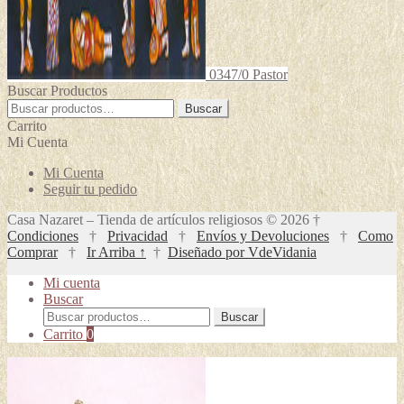
0347/0 Pastor
Buscar Productos
Buscar
Buscar
por:
Carrito
Mi Cuenta
Mi Cuenta
Seguir tu pedido
Casa Nazaret – Tienda de artículos religiosos © 2026 †
Condiciones
†
Privacidad
†
Envíos y Devoluciones
†
Como
Comprar
†
Ir Arriba ↑
†
Diseñado por VdeVidania
Mi cuenta
Buscar
Buscar
Buscar
por:
Carrito
0