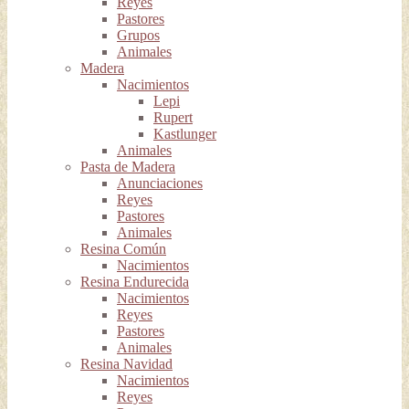
Reyes
Pastores
Grupos
Animales
Madera
Nacimientos
Lepi
Rupert
Kastlunger
Animales
Pasta de Madera
Anunciaciones
Reyes
Pastores
Animales
Resina Común
Nacimientos
Resina Endurecida
Nacimientos
Reyes
Pastores
Animales
Resina Navidad
Nacimientos
Reyes