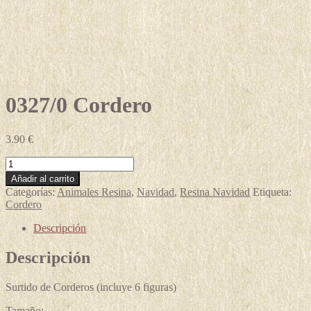
0327/0 Cordero
3.90
€
0327/0
Cordero
Añadir al carrito
cantidad
Categorías:
Animales Resina
,
Navidad
,
Resina Navidad
Etiqueta:
Cordero
Descripción
Descripción
Surtido de Corderos (incluye 6 figuras)
Tamaño: