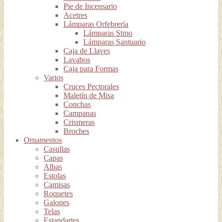
Pie de Incensario
Acetres
Lámparas Orfebrería
Lámparas Stmo
Lámparas Santuario
Caja de Llaves
Lavabos
Caja para Formas
Varios
Cruces Pectorales
Maletín de Misa
Conchas
Campanas
Crismeras
Broches
Ornamentos
Casullas
Capas
Albas
Estolas
Camisas
Roquetes
Galones
Telas
Estandartes