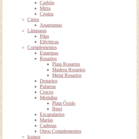
Carbón
Mirra
Ceniza
Cirios
Anagramas
Lámparas
Pilas
Eléctricas
Complementos
Estampas
Rosarios
Plata Rosarios
Madera Rosarios
Metal Rosarios
Denarios
Pulseras
Cruces
Medallas
Plata Óxido
Bisel
Escapularios
Marías
Cadenas
Otros Complementos
Iconos