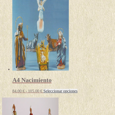
A4 Nacimiento
Rango
Este
84.00
€
-
105.00
€
Seleccionar opciones
de
producto
precios:
tiene
desde
múltiples
84.00 €
variantes.
hasta
Las