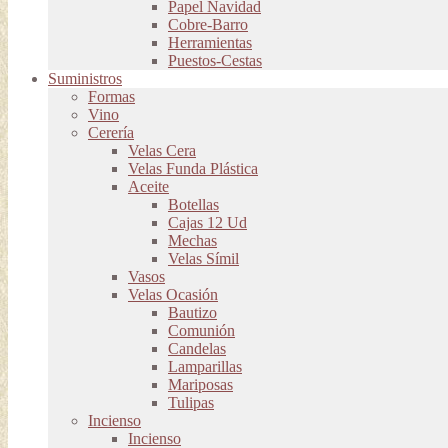
Papel Navidad
Cobre-Barro
Herramientas
Puestos-Cestas
Suministros
Formas
Vino
Cerería
Velas Cera
Velas Funda Plástica
Aceite
Botellas
Cajas 12 Ud
Mechas
Velas Símil
Vasos
Velas Ocasión
Bautizo
Comunión
Candelas
Lamparillas
Mariposas
Tulipas
Incienso
Incienso