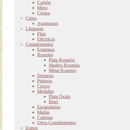
Carbón
Mirra
Ceniza
Cirios
Anagramas
Lámparas
Pilas
Eléctricas
Complementos
Estampas
Rosarios
Plata Rosarios
Madera Rosarios
Metal Rosarios
Denarios
Pulseras
Cruces
Medallas
Plata Óxido
Bisel
Escapularios
Marías
Cadenas
Otros Complementos
Iconos