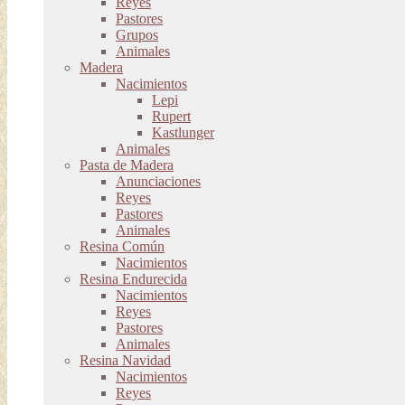
Reyes
Pastores
Grupos
Animales
Madera
Nacimientos
Lepi
Rupert
Kastlunger
Animales
Pasta de Madera
Anunciaciones
Reyes
Pastores
Animales
Resina Común
Nacimientos
Resina Endurecida
Nacimientos
Reyes
Pastores
Animales
Resina Navidad
Nacimientos
Reyes