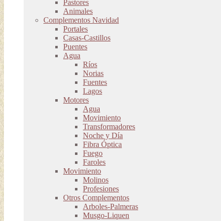
Pastores
Animales
Complementos Navidad
Portales
Casas-Castillos
Puentes
Agua
Ríos
Norias
Fuentes
Lagos
Motores
Agua
Movimiento
Transformadores
Noche y Día
Fibra Óptica
Fuego
Faroles
Movimiento
Molinos
Profesiones
Otros Complementos
Arboles-Palmeras
Musgo-Liquen