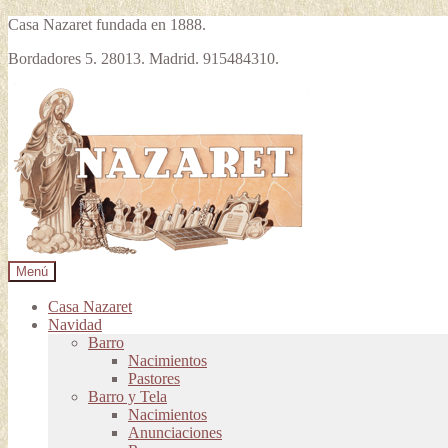
Casa Nazaret fundada en 1888.
Bordadores 5. 28013. Madrid. 915484310.
Ir
Ir
a
al
la
contenido
navegación
Menú
Casa Nazaret
Navidad
Barro
Nacimientos
Pastores
Barro y Tela
Nacimientos
Anunciaciones