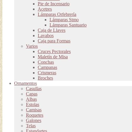
Pie de Incensario
Acetres
Lámparas Orfebrería
Lámparas Stmo
Lámparas Santuario
Caja de Llaves
Lavabos
Caja para Formas
Varios
Cruces Pectorales
Maletín de Misa
Conchas
Campanas
Crismeras
Broches
Ornamentos
Casullas
Capas
Albas
Estolas
Camisas
Roquetes
Galones
Telas
Estandartes