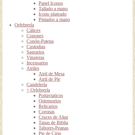
Papel Iconos
Tallado a mano
Icono plateado
Pintados a mano
Orfebrería
Cálices
Copones
Copón-Patena
Custodias
Sagrarios
Vinajeras
Incensarios
Atriles
Atril de Mesa
Atril de Pie
Candelería
+ Orfebrería
Portaviaticos
Ostensorios
Relicarios
Coronas
Cruces de Altar
Tapas de Biblia
Tabores-Peanas
Pie de Cirio