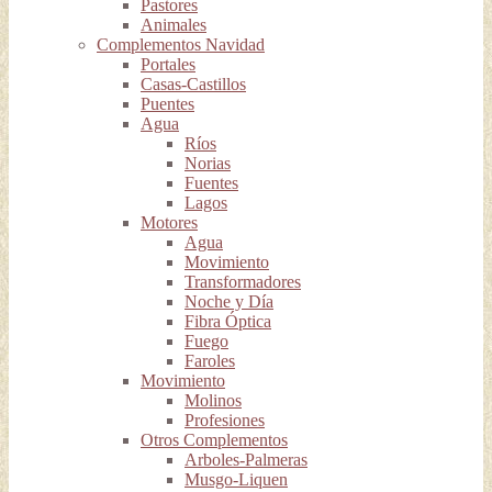
Pastores
Animales
Complementos Navidad
Portales
Casas-Castillos
Puentes
Agua
Ríos
Norias
Fuentes
Lagos
Motores
Agua
Movimiento
Transformadores
Noche y Día
Fibra Óptica
Fuego
Faroles
Movimiento
Molinos
Profesiones
Otros Complementos
Arboles-Palmeras
Musgo-Liquen