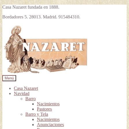
Casa Nazaret fundada en 1888.
Bordadores 5. 28013. Madrid. 915484310.
Ir
Ir
a
al
la
contenido
navegación
Menú
Casa Nazaret
Navidad
Barro
Nacimientos
Pastores
Barro y Tela
Nacimientos
Anunciaciones