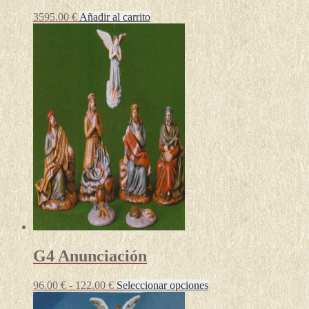
3595.00
€
Añadir al carrito
G4 Anunciación
Rango
Este
96.00
€
-
122.00
€
Seleccionar opciones
de
producto