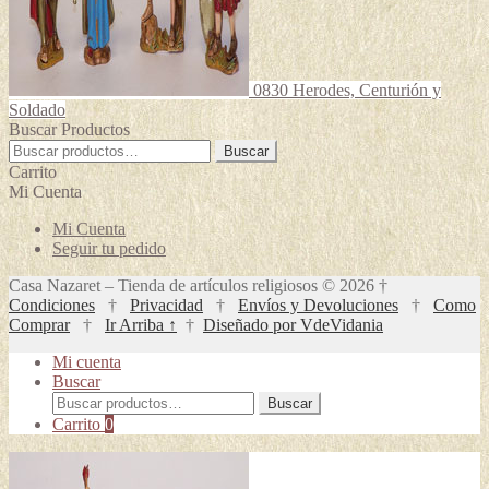
0830 Herodes, Centurión y
Soldado
Buscar Productos
Buscar
Buscar
por:
Carrito
Mi Cuenta
Mi Cuenta
Seguir tu pedido
Casa Nazaret – Tienda de artículos religiosos © 2026 †
Condiciones
†
Privacidad
†
Envíos y Devoluciones
†
Como
Comprar
†
Ir Arriba ↑
†
Diseñado por VdeVidania
Mi cuenta
Buscar
Buscar
Buscar
por:
Carrito
0