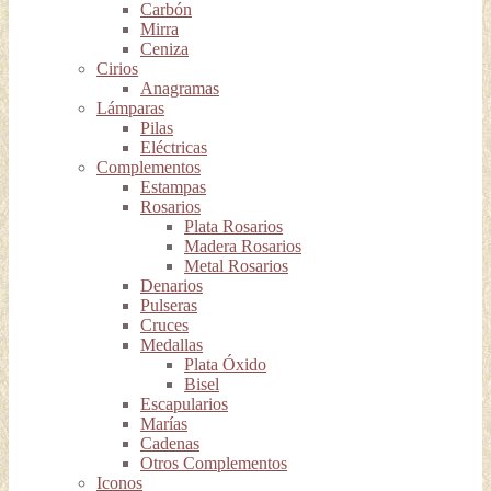
Carbón
Mirra
Ceniza
Cirios
Anagramas
Lámparas
Pilas
Eléctricas
Complementos
Estampas
Rosarios
Plata Rosarios
Madera Rosarios
Metal Rosarios
Denarios
Pulseras
Cruces
Medallas
Plata Óxido
Bisel
Escapularios
Marías
Cadenas
Otros Complementos
Iconos