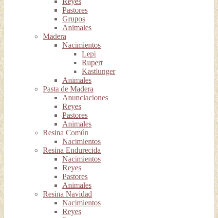
Reyes
Pastores
Grupos
Animales
Madera
Nacimientos
Lepi
Rupert
Kastlunger
Animales
Pasta de Madera
Anunciaciones
Reyes
Pastores
Animales
Resina Común
Nacimientos
Resina Endurecida
Nacimientos
Reyes
Pastores
Animales
Resina Navidad
Nacimientos
Reyes