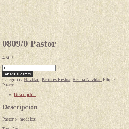
0809/0 Pastor
4.50
€
0809/0
Pastor
Añadir al carrito
cantidad
Categorías:
Navidad
,
Pastores Resina
,
Resina Navidad
Etiqueta:
Pastor
Descripción
Descripción
Pastor (4 modelos)
Tamaño: