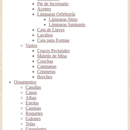
Pie de Incensario
Acetres
Lámparas Orfebrería
Lámparas Stmo
Lámparas Santuario
Caja de Llaves
Lavabos
Caja para Formas
Varios
Cruces Pectorales
Maletín de Misa
Conchas
Campanas
Crismeras
Broches
Ornamentos
Casullas
Capas
Albas
Estolas
Camisas
Roquetes
Galones
Telas
Estandartes