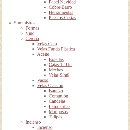
Papel Navidad
Cobre-Barro
Herramientas
Puestos-Cestas
Suministros
Formas
Vino
Cerería
Velas Cera
Velas Funda Plástica
Aceite
Botellas
Cajas 12 Ud
Mechas
Velas Símil
Vasos
Velas Ocasión
Bautizo
Comunión
Candelas
Lamparillas
Mariposas
Tulipas
Incienso
Incienso