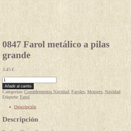
0847 Farol metálico a pilas
grande
3.45
€
0847
Farol
Añadir al carrito
metálico
Categorías:
Complementos Navidad
,
Faroles
,
Motores
,
Navidad
a
Etiqueta:
Farol
pilas
grande
Descripción
cantidad
Descripción