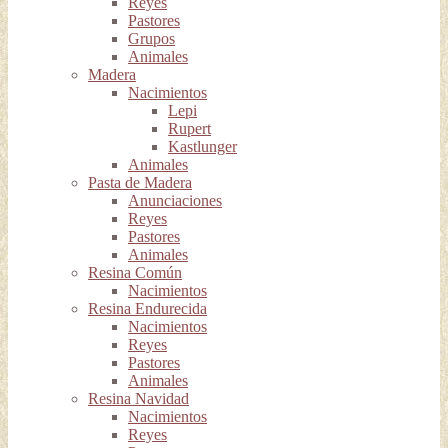
Reyes
Pastores
Grupos
Animales
Madera
Nacimientos
Lepi
Rupert
Kastlunger
Animales
Pasta de Madera
Anunciaciones
Reyes
Pastores
Animales
Resina Común
Nacimientos
Resina Endurecida
Nacimientos
Reyes
Pastores
Animales
Resina Navidad
Nacimientos
Reyes