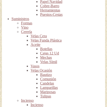
Papel Navidad
Cobre-Barro
Herramientas
Puestos-Cestas
Suministros
Formas
Vino
Cerería
Velas Cera
Velas Funda Plástica
Aceite
Botellas
Cajas 12 Ud
Mechas
Velas Símil
Vasos
Velas Ocasión
Bautizo
Comunión
Candelas
Lamparillas
Mariposas
Tulipas
Incienso
Incienso