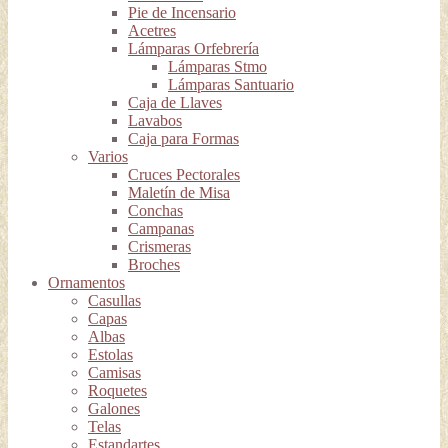
Pie de Incensario
Acetres
Lámparas Orfebrería
Lámparas Stmo
Lámparas Santuario
Caja de Llaves
Lavabos
Caja para Formas
Varios
Cruces Pectorales
Maletín de Misa
Conchas
Campanas
Crismeras
Broches
Ornamentos
Casullas
Capas
Albas
Estolas
Camisas
Roquetes
Galones
Telas
Estandartes