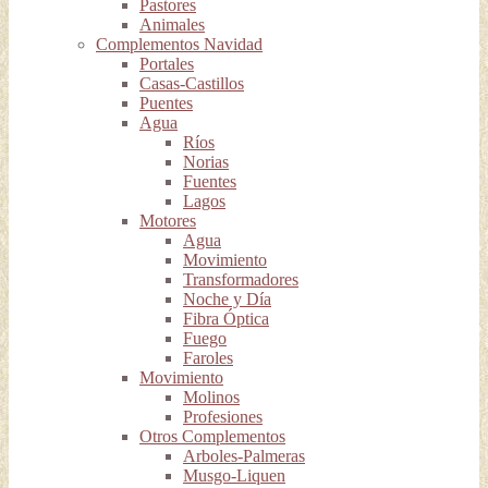
Pastores
Animales
Complementos Navidad
Portales
Casas-Castillos
Puentes
Agua
Ríos
Norias
Fuentes
Lagos
Motores
Agua
Movimiento
Transformadores
Noche y Día
Fibra Óptica
Fuego
Faroles
Movimiento
Molinos
Profesiones
Otros Complementos
Arboles-Palmeras
Musgo-Liquen