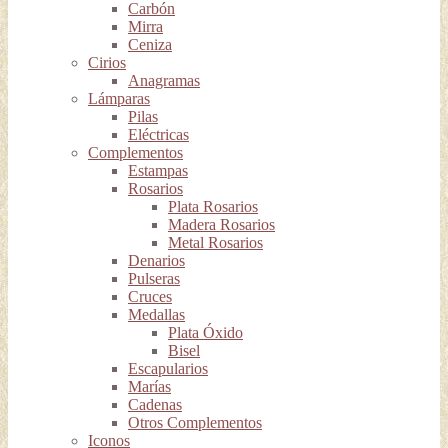
Carbón
Mirra
Ceniza
Cirios
Anagramas
Lámparas
Pilas
Eléctricas
Complementos
Estampas
Rosarios
Plata Rosarios
Madera Rosarios
Metal Rosarios
Denarios
Pulseras
Cruces
Medallas
Plata Óxido
Bisel
Escapularios
Marías
Cadenas
Otros Complementos
Iconos