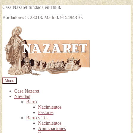
Casa Nazaret fundada en 1888.
Bordadores 5. 28013. Madrid. 915484310.
Ir
Ir
a
al
la
contenido
navegación
Menú
Casa Nazaret
Navidad
Barro
Nacimientos
Pastores
Barro y Tela
Nacimientos
Anunciaciones