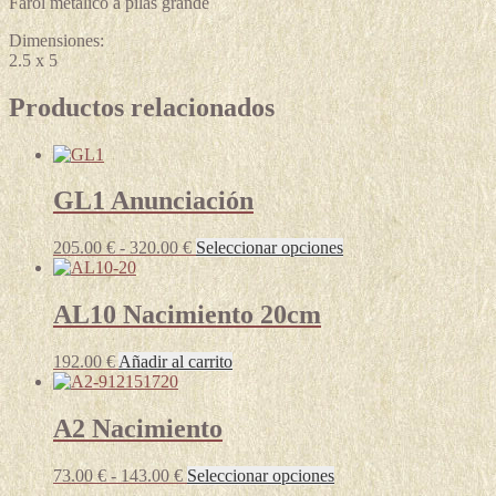
Farol metálico a pilas grande
Dimensiones:
2.5 x 5
Productos relacionados
GL1 Anunciación
Rango
Este
205.00
€
-
320.00
€
Seleccionar opciones
de
producto
precios:
tiene
desde
múltiples
AL10 Nacimiento 20cm
205.00 €
variantes.
hasta
Las
192.00
€
Añadir al carrito
320.00 €
opciones
se
pueden
A2 Nacimiento
elegir
en
la
Rango
Este
73.00
€
-
143.00
€
Seleccionar opciones
página
de
producto