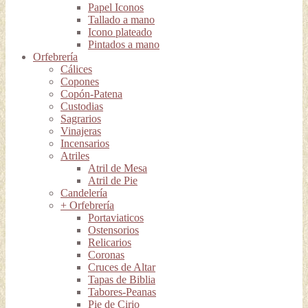
Papel Iconos
Tallado a mano
Icono plateado
Pintados a mano
Orfebrería
Cálices
Copones
Copón-Patena
Custodias
Sagrarios
Vinajeras
Incensarios
Atriles
Atril de Mesa
Atril de Pie
Candelería
+ Orfebrería
Portaviaticos
Ostensorios
Relicarios
Coronas
Cruces de Altar
Tapas de Biblia
Tabores-Peanas
Pie de Cirio