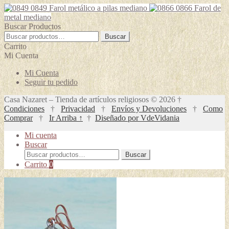
de
0849 Farol metálico a pilas mediano
0866 Farol de
precios:
tiene
producto
metal mediano
desde
múltiples
Buscar Productos
73.00 €
variantes.
Buscar
hasta
Las
Buscar
por:
143.00 €
opciones
Carrito
se
Mi Cuenta
pueden
Mi Cuenta
elegir
Seguir tu pedido
en
la
Casa Nazaret – Tienda de artículos religiosos © 2026 †
página
Condiciones
†
Privacidad
†
Envíos y Devoluciones
†
Como
de
Comprar
†
Ir Arriba ↑
†
Diseñado por VdeVidania
producto
Mi cuenta
Buscar
Buscar
Buscar
por:
Carrito
0