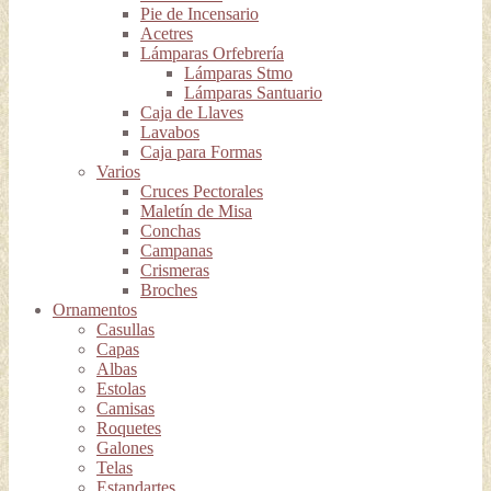
Pie de Incensario
Acetres
Lámparas Orfebrería
Lámparas Stmo
Lámparas Santuario
Caja de Llaves
Lavabos
Caja para Formas
Varios
Cruces Pectorales
Maletín de Misa
Conchas
Campanas
Crismeras
Broches
Ornamentos
Casullas
Capas
Albas
Estolas
Camisas
Roquetes
Galones
Telas
Estandartes