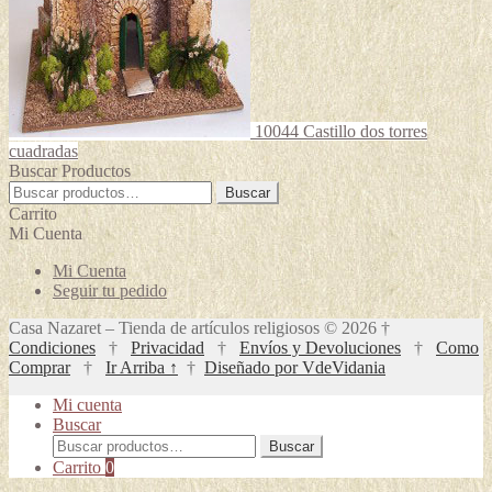
10044 Castillo dos torres
cuadradas
Buscar Productos
Buscar
Buscar
por:
Carrito
Mi Cuenta
Mi Cuenta
Seguir tu pedido
Casa Nazaret – Tienda de artículos religiosos © 2026 †
Condiciones
†
Privacidad
†
Envíos y Devoluciones
†
Como
Comprar
†
Ir Arriba ↑
†
Diseñado por VdeVidania
Mi cuenta
Buscar
Buscar
Buscar
por:
Carrito
0