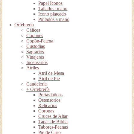
Papel Iconos
Tallado a mano
Icono plateado
Pintados a mano
Orfebrería
Cálices
Copones
Copón-Patena
Custodias
Sagrarios
Vinajeras
Incensarios
Atriles
Atril de Mesa
Atril de Pie
Candelería
+ Orfebrería
Portaviaticos
Ostensorios
Relicarios
Coronas
Cruces de Altar
Tapas de Biblia
Tabores-Peanas
Pie de Cirio