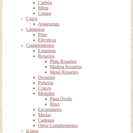
Carbón
Mirra
Ceniza
Cirios
Anagramas
Lámparas
Pilas
Eléctricas
Complementos
Estampas
Rosarios
Plata Rosarios
Madera Rosarios
Metal Rosarios
Denarios
Pulseras
Cruces
Medallas
Plata Óxido
Bisel
Escapularios
Marías
Cadenas
Otros Complementos
Iconos