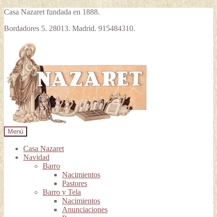
Casa Nazaret fundada en 1888.
Bordadores 5. 28013. Madrid. 915484310.
Ir
Ir
a
al
la
contenido
navegación
Menú
Casa Nazaret
Navidad
Barro
Nacimientos
Pastores
Barro y Tela
Nacimientos
Anunciaciones