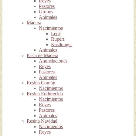
Reyes
Pastores
Grupos
Animales
Madera
Nacimientos
Lepi
Rupert
Kastlunger
Animales
Pasta de Madera
Anunciaciones
Reyes
Pastores
Animales
Resina Común
Nacimientos
Resina Endurecida
Nacimientos
Reyes
Pastores
Animales
Resina Navidad
Nacimientos
Reyes