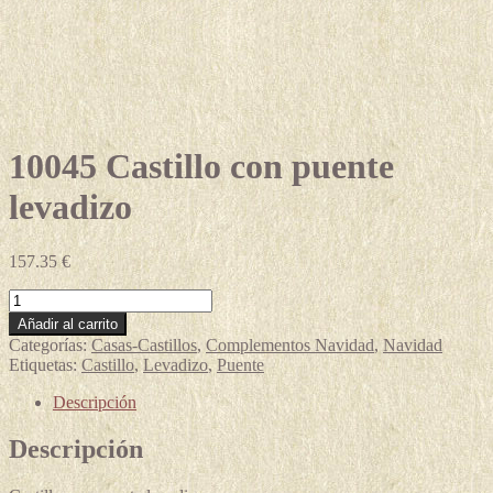
10045 Castillo con puente
levadizo
157.35
€
10045
Castillo
Añadir al carrito
con
Categorías:
Casas-Castillos
,
Complementos Navidad
,
Navidad
puente
Etiquetas:
Castillo
,
Levadizo
,
Puente
levadizo
cantidad
Descripción
Descripción