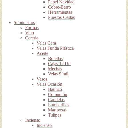
Papel Navidad
Cobre-Barro
Herramientas
Puestos-Cestas
Suministros
Formas
Vino
Cerería
Velas Cera
Velas Funda Plástica
Aceite
Botellas
Cajas 12 Ud
Mechas
Velas Símil
Vasos
Velas Ocasión
Bautizo
Comunión
Candelas
Lamparillas
Mariposas
Tulipas
Incienso
Incienso