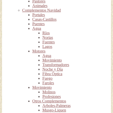
Pastores
Animales
Complementos Navidad
Portales
Casas-Castillos
Puentes
Agua
Ríos
Norias
Fuentes
Lagos
Motores
Agua
Movimiento
Transformadores
Noche y Día
Fibra Óptica
Fuego
Faroles
Movimiento
Molinos
Profesiones
Otros Complementos
Arboles-Palmeras
Musgo-Liquen