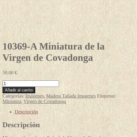
10369-A Miniatura de la
Virgen de Covadonga
50.00
€
10369-
A
Añadir al carrito
Miniatura
Categorías:
Imágenes
,
Madera Tallada Imagenes
Etiquetas:
de
Miniatura
,
Virgen de Covadonga
la
Virgen
Descripción
de
Covadonga
Descripción
cantidad