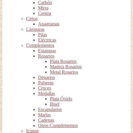
Carbón
Mirra
Ceniza
Cirios
Anagramas
Lámparas
Pilas
Eléctricas
Complementos
Estampas
Rosarios
Plata Rosarios
Madera Rosarios
Metal Rosarios
Denarios
Pulseras
Cruces
Medallas
Plata Óxido
Bisel
Escapularios
Marías
Cadenas
Otros Complementos
Iconos