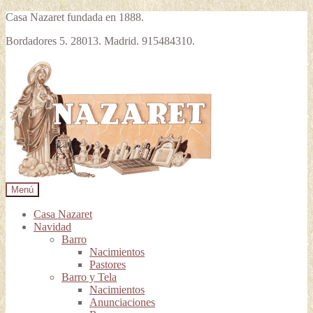
Casa Nazaret fundada en 1888.
Bordadores 5. 28013. Madrid. 915484310.
Ir
Ir
a
al
la
contenido
navegación
Menú
Casa Nazaret
Navidad
Barro
Nacimientos
Pastores
Barro y Tela
Nacimientos
Anunciaciones