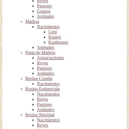
Reyes
Pastores
Grupos
Animales
Madera
Nacimientos
Lepi
Rupert
Kastlunger
Animales
Pasta de Madera
Anunciaciones
Reyes
Pastores
Animales
Resina Común
Nacimientos
Resina Endurecida
Nacimientos
Reyes
Pastores
Animales
Resina Navidad
Nacimientos
Reyes