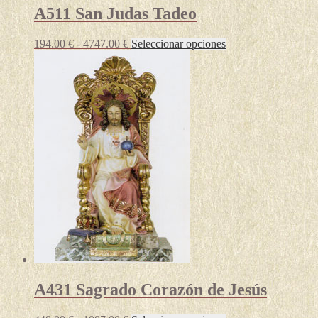
A511 San Judas Tadeo
Rango
Este
194.00
€
-
4747.00
€
Seleccionar opciones
de
producto
precios:
tiene
desde
múltiples
194.00 €
variantes.
hasta
Las
4747.00 €
opciones
se
pueden
elegir
en
la
página
de
producto
A431 Sagrado Corazón de Jesús