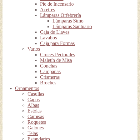
Pie de Incensario
Acetres
Lámparas Orfebrería
Lámparas Stmo
Lámparas Santuario
Caja de Llaves
Lavabos
Caja para Formas
Varios
Cruces Pectorales
Maletín de Misa
Conchas
Campanas
Crismeras
Broches
Ornamentos
Casullas
Capas
Albas
Estolas
Camisas
Roquetes
Galones
Telas
Estandartes