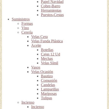
Papel Navidad
Cobre-Barro
Herramientas
Puestos-Cestas
Suministros
Formas
Vino
Cerería
Velas Cera
Velas Funda Plástica
Aceite
Botellas
Cajas 12 Ud
Mechas
Velas Símil
Vasos
Velas Ocasión
Bautizo
Comunión
Candelas
Lamparillas
Mariposas
Tulipas
Incienso
Incienso