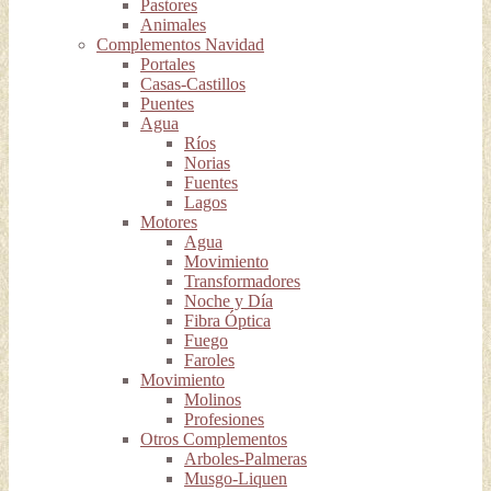
Pastores
Animales
Complementos Navidad
Portales
Casas-Castillos
Puentes
Agua
Ríos
Norias
Fuentes
Lagos
Motores
Agua
Movimiento
Transformadores
Noche y Día
Fibra Óptica
Fuego
Faroles
Movimiento
Molinos
Profesiones
Otros Complementos
Arboles-Palmeras
Musgo-Liquen