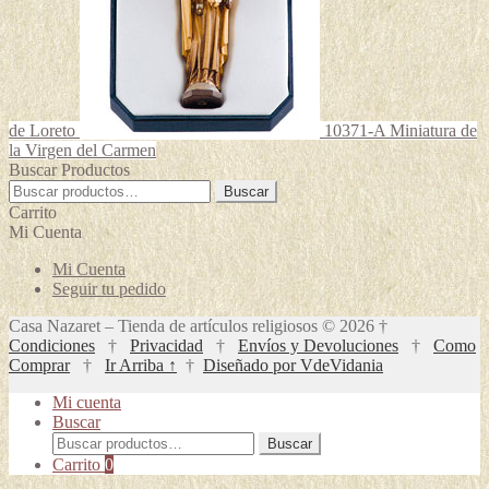
de Loreto
10371-A Miniatura de
la Virgen del Carmen
Buscar Productos
Buscar
Buscar
por:
Carrito
Mi Cuenta
Mi Cuenta
Seguir tu pedido
Casa Nazaret – Tienda de artículos religiosos © 2026 †
Condiciones
†
Privacidad
†
Envíos y Devoluciones
†
Como
Comprar
†
Ir Arriba ↑
†
Diseñado por VdeVidania
Mi cuenta
Buscar
Buscar
Buscar
por:
Carrito
0