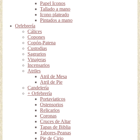
Papel Iconos
Tallado a mano
Icono plateado
Pintados a mano
Orfebrería
Cálices
Copones
Copón-Patena
Custodias
Sagrarios
Vinajeras
Incensarios
Atriles
Atril de Mesa
Atril de Pie
Candelería
+ Orfebrería
Portaviaticos
Ostensorios
Relicarios
Coronas
Cruces de Altar
Tapas de Biblia
Tabores-Peanas
Pie de Cirio