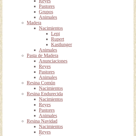
Reyes
Pastores
Grupos
Animales
Madera
Nacimientos
Lepi
Rupert
Kastlunger
Animales
Pasta de Madera
Anunciaciones
Reyes
Pastores
Animales
Resina Común
Nacimientos
Resina Endurecida
Nacimientos
Reyes
Pastores
Animales
Resina Navidad
Nacimientos
Reyes