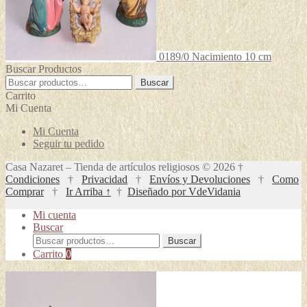
0189/0 Nacimiento 10 cm
Buscar Productos
Buscar
Buscar
por:
Carrito
Mi Cuenta
Mi Cuenta
Seguir tu pedido
Casa Nazaret – Tienda de artículos religiosos © 2026 †
Condiciones
†
Privacidad
†
Envíos y Devoluciones
†
Como
Comprar
†
Ir Arriba ↑
†
Diseñado por VdeVidania
Mi cuenta
Buscar
Buscar
Buscar
por:
Carrito
0