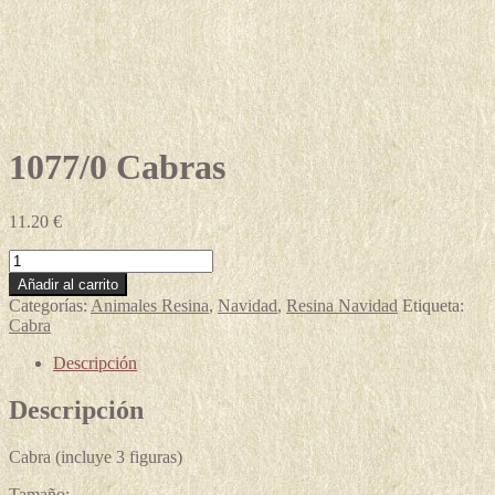
1077/0 Cabras
11.20
€
1077/0
Cabras
Añadir al carrito
cantidad
Categorías:
Animales Resina
,
Navidad
,
Resina Navidad
Etiqueta:
Cabra
Descripción
Descripción
Cabra (incluye 3 figuras)
Tamaño: