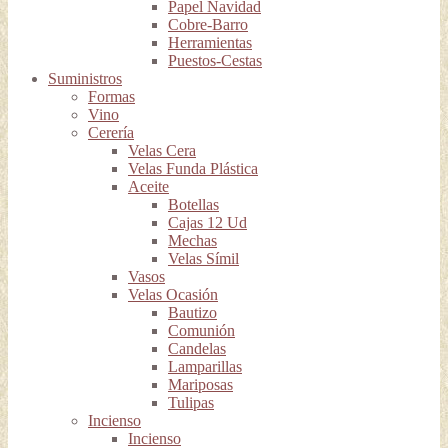
Papel Navidad
Cobre-Barro
Herramientas
Puestos-Cestas
Suministros
Formas
Vino
Cerería
Velas Cera
Velas Funda Plástica
Aceite
Botellas
Cajas 12 Ud
Mechas
Velas Símil
Vasos
Velas Ocasión
Bautizo
Comunión
Candelas
Lamparillas
Mariposas
Tulipas
Incienso
Incienso