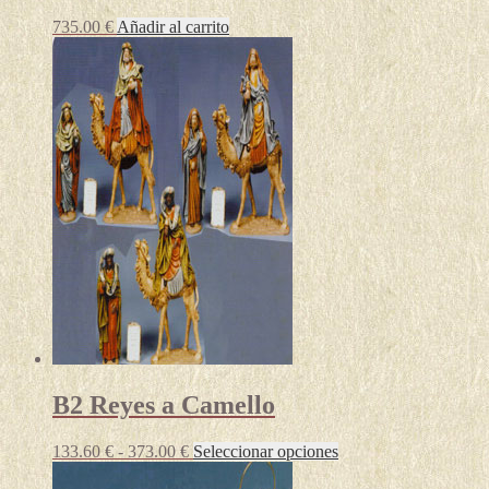
735.00
€
Añadir al carrito
B2 Reyes a Camello
Rango
Este
133.60
€
-
373.00
€
Seleccionar opciones
de
producto