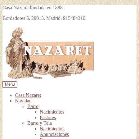
Casa Nazaret fundada en 1888.
Bordadores 5. 28013. Madrid. 915484310.
Ir
Ir
a
al
la
contenido
navegación
Menú
Casa Nazaret
Navidad
Barro
Nacimientos
Pastores
Barro y Tela
Nacimientos
Anunciaciones