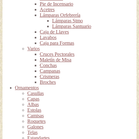
Pie de Incensario
Acetres
Lámparas Orfebrería
Lámparas Stmo
Lámparas Santuario
Caja de Llaves
Lavabos
Caja para Formas
Varios
Cruces Pectorales
Maletín de Misa
Conchas
Campanas
Crismeras
Broches
Ornamentos
Casullas
Capas
Albas
Estolas
Camisas
Roquetes
Galones
Telas
Estandartes