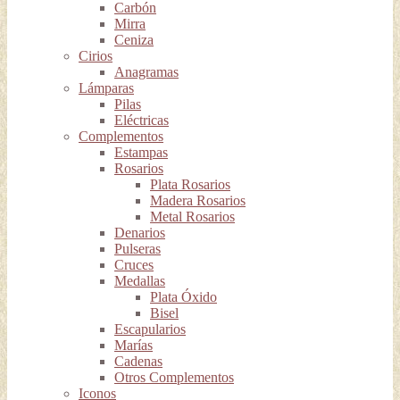
Carbón
Mirra
Ceniza
Cirios
Anagramas
Lámparas
Pilas
Eléctricas
Complementos
Estampas
Rosarios
Plata Rosarios
Madera Rosarios
Metal Rosarios
Denarios
Pulseras
Cruces
Medallas
Plata Óxido
Bisel
Escapularios
Marías
Cadenas
Otros Complementos
Iconos