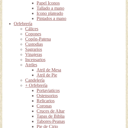
Papel Iconos
Tallado a mano
Icono plateado
Pintados a mano
Orfebrería
Cálices
Copones
Copón-Patena
Custodias
Sagrarios
Vinajeras
Incensarios
Atriles
Atril de Mesa
Atril de Pie
Candelería
+ Orfebrería
Portaviaticos
Ostensorios
Relicarios
Coronas
Cruces de Altar
Tapas de Biblia
Tabores-Peanas
Pie de Cirio