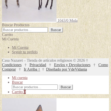
1043/0 Mula
Buscar Productos
Buscar
Buscar
por:
Carrito
Mi Cuenta
Mi Cuenta
Seguir tu pedido
Casa Nazaret – Tienda de artículos religiosos © 2026 †
Condiciones
†
Privacidad
†
Envíos y Devoluciones
†
Como
Comprar
†
Ir Arriba ↑
†
Diseñado por VdeVidania
Mi cuenta
Buscar
Buscar
Buscar
por:
Carrito
0