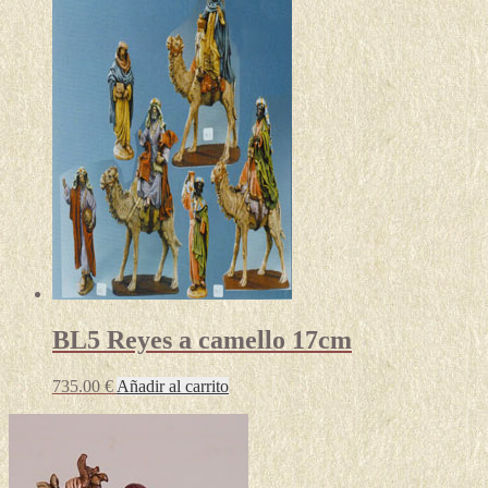
precios:
tiene
desde
múltiples
180.00 €
variantes.
hasta
Las
405.00 €
opciones
se
pueden
elegir
en
la
página
de
producto
BL5 Reyes a camello 17cm
735.00
€
Añadir al carrito