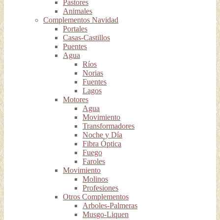
Pastores
Animales
Complementos Navidad
Portales
Casas-Castillos
Puentes
Agua
Ríos
Norias
Fuentes
Lagos
Motores
Agua
Movimiento
Transformadores
Noche y Día
Fibra Óptica
Fuego
Faroles
Movimiento
Molinos
Profesiones
Otros Complementos
Arboles-Palmeras
Musgo-Liquen