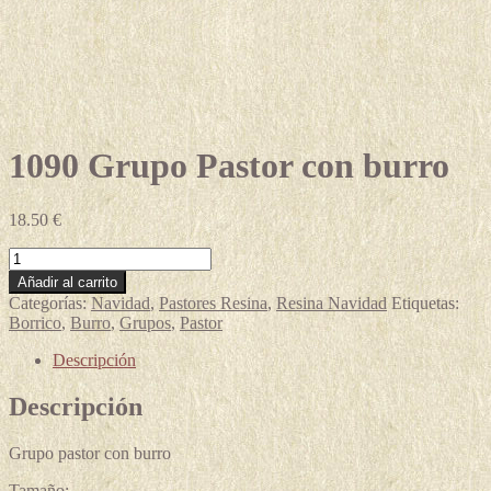
1090 Grupo Pastor con burro
18.50
€
1090
Grupo
Añadir al carrito
Pastor
Categorías:
Navidad
,
Pastores Resina
,
Resina Navidad
Etiquetas:
con
Borrico
,
Burro
,
Grupos
,
Pastor
burro
cantidad
Descripción
Descripción
Grupo pastor con burro
Tamaño: