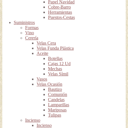
Papel Navidad
Cobre-Barro
Herramientas
Puestos-Cestas
Suministros
Formas
Vino
Cerería
Velas Cera
Velas Funda Plástica
Aceite
Botellas
Cajas 12 Ud
Mechas
Velas Símil
Vasos
Velas Ocasión
Bautizo
Comunión
Candelas
Lamparillas
Mariposas
Tulipas
Incienso
Incienso