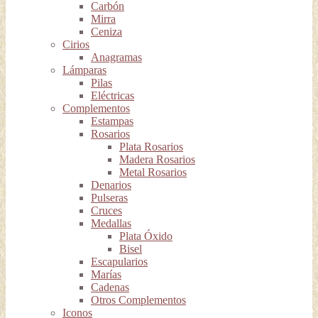
Carbón
Mirra
Ceniza
Cirios
Anagramas
Lámparas
Pilas
Eléctricas
Complementos
Estampas
Rosarios
Plata Rosarios
Madera Rosarios
Metal Rosarios
Denarios
Pulseras
Cruces
Medallas
Plata Óxido
Bisel
Escapularios
Marías
Cadenas
Otros Complementos
Iconos