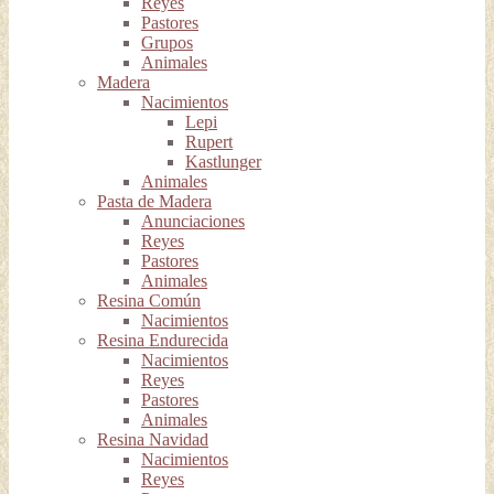
Reyes
Pastores
Grupos
Animales
Madera
Nacimientos
Lepi
Rupert
Kastlunger
Animales
Pasta de Madera
Anunciaciones
Reyes
Pastores
Animales
Resina Común
Nacimientos
Resina Endurecida
Nacimientos
Reyes
Pastores
Animales
Resina Navidad
Nacimientos
Reyes