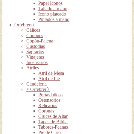
Papel Iconos
Tallado a mano
Icono plateado
Pintados a mano
Orfebrería
Cálices
Copones
Copón-Patena
Custodias
Sagrarios
Vinajeras
Incensarios
Atriles
Atril de Mesa
Atril de Pie
Candelería
+ Orfebrería
Portaviaticos
Ostensorios
Relicarios
Coronas
Cruces de Altar
Tapas de Biblia
Tabores-Peanas
Pie de Cirio