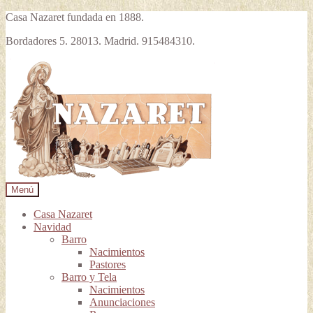
Casa Nazaret fundada en 1888.
Bordadores 5. 28013. Madrid. 915484310.
Ir
Ir
a
al
la
contenido
navegación
Menú
Casa Nazaret
Navidad
Barro
Nacimientos
Pastores
Barro y Tela
Nacimientos
Anunciaciones