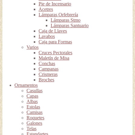
Pie de Incensario
Acetres
Lámparas Orfebrería
Lámparas Stmo
Lámparas Santuario
Caja de Llaves
Lavabos
Caja para Formas
Varios
Cruces Pectorales
Maletín de Misa
Conchas
Campanas
Crismeras
Broches
Ornamentos
Casullas
Capas
Albas
Estolas
Camisas
Roquetes
Galones
Telas
Estandartes