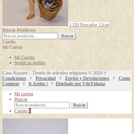
1320 Pescador 12cm
Buscar Productos
Buscar
Buscar
por:
Carrito
Mi Cuenta
Mi Cuenta
Seguir tu pedido
Casa Nazaret – Tienda de artículos religiosos © 2026 †
Condiciones
†
Privacidad
†
Envíos y Devoluciones
†
Como
Comprar
†
Ir Arriba ↑
†
Diseñado por VdeVidania
Mi cuenta
Buscar
Buscar
Buscar
por:
Carrito
0