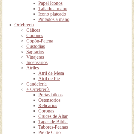
Papel Iconos
Tallado a mano
Icono plateado
Pintados a mano
Orfebrería
Cálices
Copones
Copón-Patena
Custodias
Sagrarios
Vinajeras
Incensarios
Atriles
Atril de Mesa
Atril de Pie
Candelería
+ Orfebrería
Portaviaticos
Ostensorios
Relicarios
Coronas
Cruces de Altar
Tapas de Biblia
Tabores-Peanas
Pie de Cirio