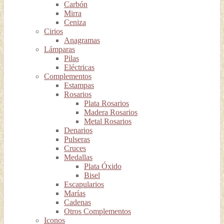
Carbón
Mirra
Ceniza
Cirios
Anagramas
Lámparas
Pilas
Eléctricas
Complementos
Estampas
Rosarios
Plata Rosarios
Madera Rosarios
Metal Rosarios
Denarios
Pulseras
Cruces
Medallas
Plata Óxido
Bisel
Escapularios
Marías
Cadenas
Otros Complementos
Iconos