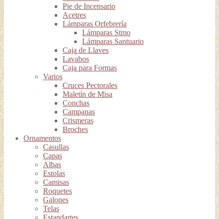
Pie de Incensario
Acetres
Lámparas Orfebrería
Lámparas Stmo
Lámparas Santuario
Caja de Llaves
Lavabos
Caja para Formas
Varios
Cruces Pectorales
Maletín de Misa
Conchas
Campanas
Crismeras
Broches
Ornamentos
Casullas
Capas
Albas
Estolas
Camisas
Roquetes
Galones
Telas
Estandartes