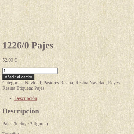
1226/0 Pajes
52.00
€
1226/0
Pajes
Añadir al carrito
cantidad
Categorías:
Navidad
,
Pastores Resina
,
Resina Navidad
,
Reyes
Resina
Etiqueta:
Pajes
Descripción
Descripción
Pajes (incluye 3 figuras)
Tamaño: