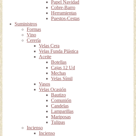
Papel Navidad
Cobre-Barro
Herramientas
Puestos-Cestas
Suministros
Formas
Vino
Cerería
Velas Cera
Velas Funda Plástica
Aceite
Botellas
Cajas 12 Ud
Mechas
Velas Símil
Vasos
Velas Ocasión
Bautizo
Comunión
Candelas
Lamparillas
Mariposas
Tulipas
Incienso
Incienso