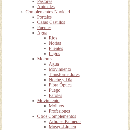
Pastores
Animales
Complementos Navidad
Portales
Casas-Castillos
Puentes
Agua
Ríos
Norias
Fuentes
Lagos
Motores
Agua
Movimiento
Transformadores
Noche y Día
Fibra Óptica
Fuego
Faroles
Movimiento
Molinos
Profesiones
Otros Complementos
Arboles-Palmeras
Musgo-Liquen