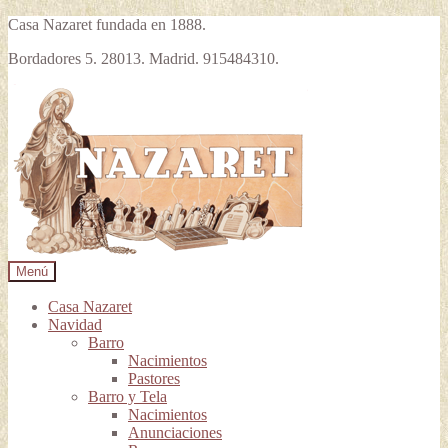
Casa Nazaret fundada en 1888.
Bordadores 5. 28013. Madrid. 915484310.
Ir
Ir
a
al
la
contenido
navegación
Menú
Casa Nazaret
Navidad
Barro
Nacimientos
Pastores
Barro y Tela
Nacimientos
Anunciaciones