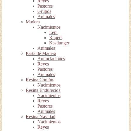
Reyes
Pastores
Grupos
Animales
Madera
Nacimientos
Lepi
Rupert
Kastlunger
Animales
Pasta de Madera
Anunciaciones
Reyes
Pastores
Animales
Resina Común
Nacimientos
Resina Endurecida
Nacimientos
Reyes
Pastores
Animales
Resina Navidad
Nacimientos
Reyes