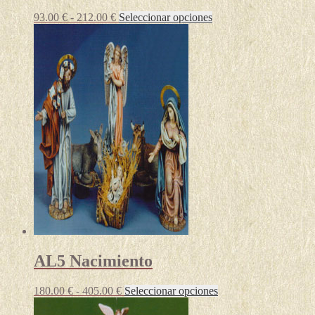
Rango
Este
93.00
€
-
212.00
€
Seleccionar opciones
de
producto
precios:
tiene
desde
múltiples
93.00 €
variantes.
hasta
Las
212.00 €
opciones
se
pueden
elegir
en
la
página
de
producto
AL5 Nacimiento
Rango
Este
180.00
€
-
405.00
€
Seleccionar opciones
de
producto