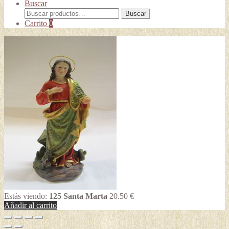
Buscar
Buscar
Buscar
por:
Carrito
0
Estás viendo:
125 Santa Marta
20.50
€
Añadir al carrito