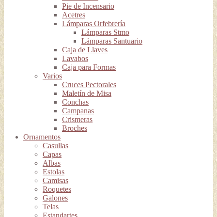
Pie de Incensario
Acetres
Lámparas Orfebrería
Lámparas Stmo
Lámparas Santuario
Caja de Llaves
Lavabos
Caja para Formas
Varios
Cruces Pectorales
Maletín de Misa
Conchas
Campanas
Crismeras
Broches
Ornamentos
Casullas
Capas
Albas
Estolas
Camisas
Roquetes
Galones
Telas
Estandartes