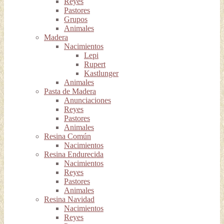
Reyes
Pastores
Grupos
Animales
Madera
Nacimientos
Lepi
Rupert
Kastlunger
Animales
Pasta de Madera
Anunciaciones
Reyes
Pastores
Animales
Resina Común
Nacimientos
Resina Endurecida
Nacimientos
Reyes
Pastores
Animales
Resina Navidad
Nacimientos
Reyes