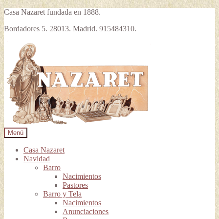
Casa Nazaret fundada en 1888.
Bordadores 5. 28013. Madrid. 915484310.
Ir
Ir
a
al
la
contenido
navegación
Menú
Casa Nazaret
Navidad
Barro
Nacimientos
Pastores
Barro y Tela
Nacimientos
Anunciaciones