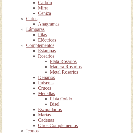
Carbón
Mirra
Ceniza
Cirios
Anagramas
Lámparas
Pilas
Eléctricas
Complementos
Estampas
Rosarios
Plata Rosarios
Madera Rosarios
Metal Rosarios
Denarios
Pulseras
Cruces
Medallas
Plata Óxido
Bisel
Escapularios
Marías
Cadenas
Otros Complementos
Iconos