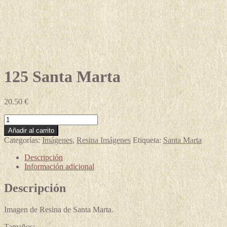
125 Santa Marta
20.50
€
125
Santa
Añadir al carrito
Marta
Categorías:
Imágenes
,
Resina Imágenes
Etiqueta:
Santa Marta
cantidad
Descripción
Información adicional
Descripción
Imagen de Resina de Santa Marta.
Tamaños: