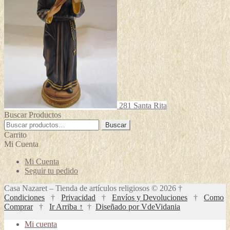
281 Santa Rita
Buscar Productos
Buscar
Buscar
por:
Carrito
Mi Cuenta
Mi Cuenta
Seguir tu pedido
Casa Nazaret – Tienda de artículos religiosos © 2026 †
Condiciones
†
Privacidad
†
Envíos y Devoluciones
†
Como
Comprar
†
Ir Arriba ↑
†
Diseñado por VdeVidania
Mi cuenta