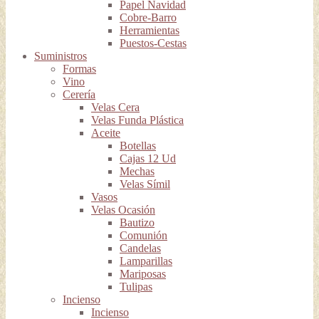
Papel Navidad
Cobre-Barro
Herramientas
Puestos-Cestas
Suministros
Formas
Vino
Cerería
Velas Cera
Velas Funda Plástica
Aceite
Botellas
Cajas 12 Ud
Mechas
Velas Símil
Vasos
Velas Ocasión
Bautizo
Comunión
Candelas
Lamparillas
Mariposas
Tulipas
Incienso
Incienso