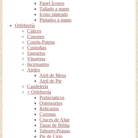
Papel Iconos
Tallado a mano
Icono plateado
Pintados a mano
Orfebrería
Cálices
Copones
Copón-Patena
Custodias
Sagrarios
Vinajeras
Incensarios
Atriles
Atril de Mesa
Atril de Pie
Candelería
+ Orfebrería
Portaviaticos
Ostensorios
Relicarios
Coronas
Cruces de Altar
Tapas de Biblia
Tabores-Peanas
Pie de Cirio