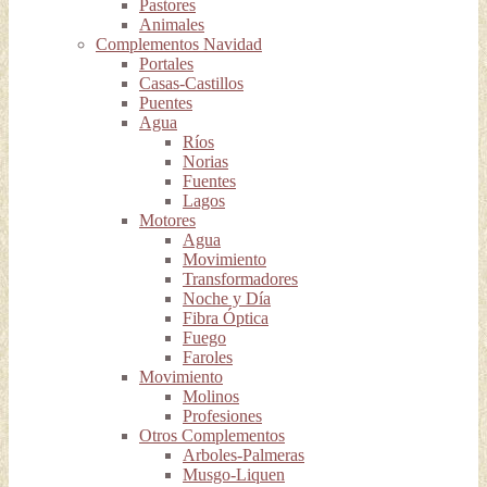
Pastores
Animales
Complementos Navidad
Portales
Casas-Castillos
Puentes
Agua
Ríos
Norias
Fuentes
Lagos
Motores
Agua
Movimiento
Transformadores
Noche y Día
Fibra Óptica
Fuego
Faroles
Movimiento
Molinos
Profesiones
Otros Complementos
Arboles-Palmeras
Musgo-Liquen