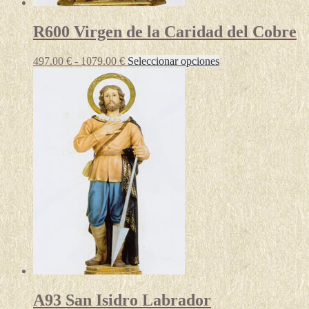
R600 Virgen de la Caridad del Cobre
Rango
Este
497.00
€
-
1079.00
€
Seleccionar opciones
de
producto
precios:
tiene
desde
múltiples
497.00 €
variantes.
hasta
Las
1079.00 €
opciones
se
pueden
elegir
en
la
página
de
producto
A93 San Isidro Labrador