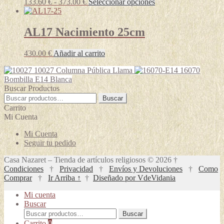
Rango
Este
133.60
€
-
373.00
€
Seleccionar opciones
de
producto
precios:
tiene
desde
múltiples
AL17 Nacimiento 25cm
133.60 €
variantes.
hasta
Las
430.00
€
Añadir al carrito
373.00 €
opciones
se
10027 Columna Pública Llama
16070
pueden
Bombilla E14 Blanca
elegir
Buscar Productos
en
Buscar
Buscar
la
por:
Carrito
página
Mi Cuenta
de
producto
Mi Cuenta
Seguir tu pedido
Casa Nazaret – Tienda de artículos religiosos © 2026 †
Condiciones
†
Privacidad
†
Envíos y Devoluciones
†
Como
Comprar
†
Ir Arriba ↑
†
Diseñado por VdeVidania
Mi cuenta
Buscar
Buscar
Buscar
por:
Carrito
0