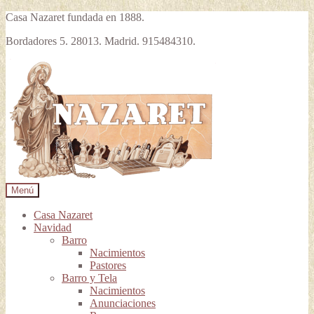
Casa Nazaret fundada en 1888.
Bordadores 5. 28013. Madrid. 915484310.
Ir
Ir
a
al
la
contenido
navegación
Menú
Casa Nazaret
Navidad
Barro
Nacimientos
Pastores
Barro y Tela
Nacimientos
Anunciaciones