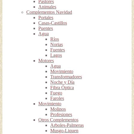
Pastores
Animales
Complementos Navidad
Portales
Casas-Castillos
Puentes
Agua
Ríos
Norias
Fuentes
Lagos
Motores
Agua
Movimiento
Transformadores
Noche y Día
Fibra Óptica
Fuego
Faroles
Movimiento
Molinos
Profesiones
Otros Complementos
Arboles-Palmeras
Musgo-Liquen