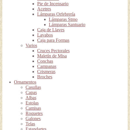
Pie de Incensario
Acetres
Lámparas Orfebrería
Lámparas Stmo
Lámparas Santuario
Caja de Llaves
Lavabos
Caja para Formas
Varios
Cruces Pectorales
Maletín de Misa
Conchas
Campanas
Crismeras
Broches
Ornamentos
Casullas
Capas
Albas
Estolas
Camisas
Roquetes
Galones
Telas
Estandartes