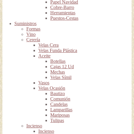
Papel Navidad
Cobre-Barro
Herramientas
Puestos-Cestas
Suministros
Formas
Vino
Cerería
Velas Cera
Velas Funda Plástica
Aceite
Botellas
Cajas 12 Ud
Mechas
Velas Símil
Vasos
Velas Ocasión
Bautizo
Comunión
Candelas
Lamparillas
Mariposas
Tulipas
Incienso
Incienso