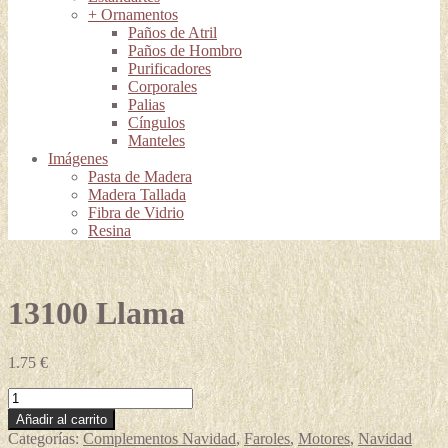
+ Ornamentos
Paños de Atril
Paños de Hombro
Purificadores
Corporales
Palias
Cíngulos
Manteles
Imágenes
Pasta de Madera
Madera Tallada
Fibra de Vidrio
Resina
13100 Llama
1.75
€
13100
Llama
Añadir al carrito
cantidad
Categorías:
Complementos Navidad
,
Faroles
,
Motores
,
Navidad