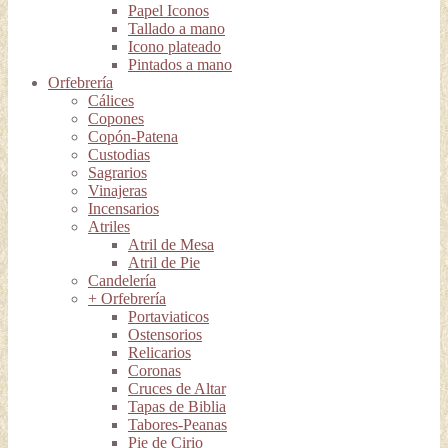
Papel Iconos
Tallado a mano
Icono plateado
Pintados a mano
Orfebrería
Cálices
Copones
Copón-Patena
Custodias
Sagrarios
Vinajeras
Incensarios
Atriles
Atril de Mesa
Atril de Pie
Candelería
+ Orfebrería
Portaviaticos
Ostensorios
Relicarios
Coronas
Cruces de Altar
Tapas de Biblia
Tabores-Peanas
Pie de Cirio