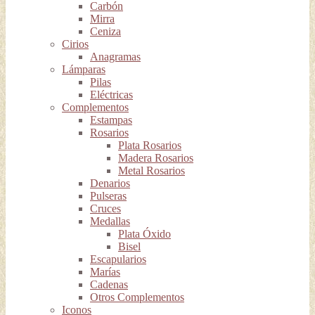
Carbón
Mirra
Ceniza
Cirios
Anagramas
Lámparas
Pilas
Eléctricas
Complementos
Estampas
Rosarios
Plata Rosarios
Madera Rosarios
Metal Rosarios
Denarios
Pulseras
Cruces
Medallas
Plata Óxido
Bisel
Escapularios
Marías
Cadenas
Otros Complementos
Iconos