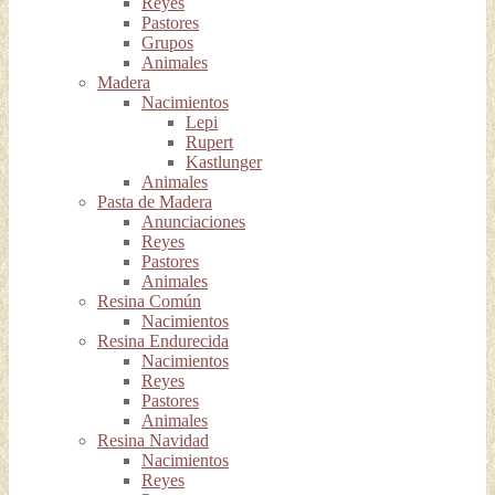
Reyes
Pastores
Grupos
Animales
Madera
Nacimientos
Lepi
Rupert
Kastlunger
Animales
Pasta de Madera
Anunciaciones
Reyes
Pastores
Animales
Resina Común
Nacimientos
Resina Endurecida
Nacimientos
Reyes
Pastores
Animales
Resina Navidad
Nacimientos
Reyes