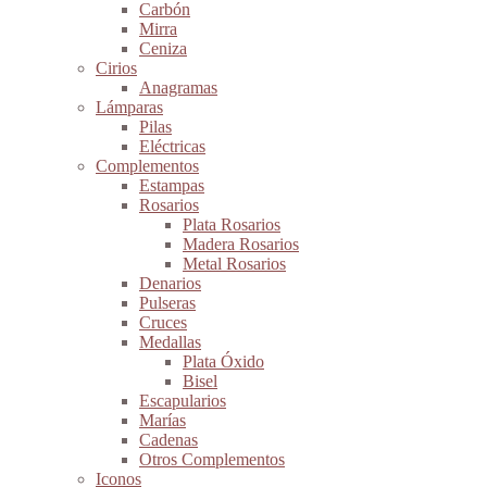
Carbón
Mirra
Ceniza
Cirios
Anagramas
Lámparas
Pilas
Eléctricas
Complementos
Estampas
Rosarios
Plata Rosarios
Madera Rosarios
Metal Rosarios
Denarios
Pulseras
Cruces
Medallas
Plata Óxido
Bisel
Escapularios
Marías
Cadenas
Otros Complementos
Iconos