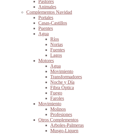
Pastores
Animales
Complementos Navidad
Portales
Casas-Castillos
Puentes
Agua
Ríos
Norias
Fuentes
Lagos
Motores
Agua
Movimiento
Transformadores
Noche y Día
Fibra Óptica
Fuego
Faroles
Movimiento
Molinos
Profesiones
Otros Complementos
Arboles-Palmeras
Musgo-Liquen