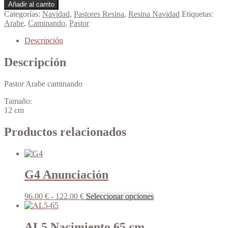
Pastor
Añadir al carrito
Arabe
Categorías:
Navidad
,
Pastores Resina
,
Resina Navidad
Etiquetas:
caminando
Arabe
,
Caminando
,
Pastor
12cm
cantidad
Descripción
Descripción
Pastor Arabe caminando
Tamaño:
12 cm
Productos relacionados
G4 Anunciación
Rango
Este
96.00
€
-
122.00
€
Seleccionar opciones
de
producto
precios:
tiene
desde
múltiples
AL5 Nacimiento 65 cm