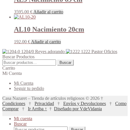
96.00 €
variantes.
hasta
Las
3595.00
€
Añadir al carrito
122.00 €
opciones
se
pueden
AL10 Nacimiento 20cm
elegir
en
la
192.00
€
Añadir al carrito
página
de
1204/0 Reyes adorando
1222 Pastor Oficios
producto
Buscar Productos
Buscar
Buscar
por:
Carrito
Mi Cuenta
Mi Cuenta
Seguir tu pedido
Casa Nazaret – Tienda de artículos religiosos © 2026 †
Condiciones
†
Privacidad
†
Envíos y Devoluciones
†
Como
Comprar
†
Ir Arriba ↑
†
Diseñado por VdeVidania
Mi cuenta
Buscar
Buscar
Buscar