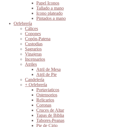
Papel Iconos
Tallado a mano
Icono plateado
Pintados a mano
Orfebrería
Cálices
Copones
Copón-Patena
Custodias
Sagrarios
Vinajeras
Incensarios
Atriles
Atril de Mesa
Atril de Pie
Candelería
+ Orfebrería
Portaviaticos
Ostensorios
Relicarios
Coronas
Cruces de Altar
Tapas de Biblia
Tabores-Peanas
Pie de Cirio