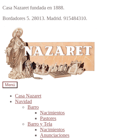
Casa Nazaret fundada en 1888.
Bordadores 5. 28013. Madrid. 915484310.
Ir
Ir
a
al
la
contenido
navegación
Menú
Casa Nazaret
Navidad
Barro
Nacimientos
Pastores
Barro y Tela
Nacimientos
Anunciaciones