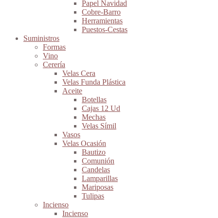
Papel Navidad
Cobre-Barro
Herramientas
Puestos-Cestas
Suministros
Formas
Vino
Cerería
Velas Cera
Velas Funda Plástica
Aceite
Botellas
Cajas 12 Ud
Mechas
Velas Símil
Vasos
Velas Ocasión
Bautizo
Comunión
Candelas
Lamparillas
Mariposas
Tulipas
Incienso
Incienso