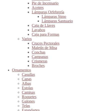
Pie de Incensario
Acetres
Lámparas Orfebrería
Lámparas Stmo
Lámparas Santuario
Caja de Llaves
Lavabos
Caja para Formas
Varios
Cruces Pectorales
Maletín de Misa
Conchas
Campanas
Crismeras
Broches
Ornamentos
Casullas
Capas
Albas
Estolas
Camisas
Roquetes
Galones
Telas
Estandartes