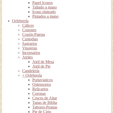
Papel Iconos
Tallado a mano
Icono plateado
Pintados a mano
Orfebrería
Cálices
Copones
Copón-Patena
Custodias
Sagrarios
Vinajeras
Incensarios
Atriles
Atril de Mesa
Atril de Pie
Candelería
+ Orfebrería
Portaviaticos
Ostensorios
Relicarios
Coronas
Cruces de Altar
Tapas de Biblia
Tabores-Peanas
Pie de Cirio