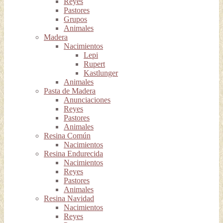
Reyes
Pastores
Grupos
Animales
Madera
Nacimientos
Lepi
Rupert
Kastlunger
Animales
Pasta de Madera
Anunciaciones
Reyes
Pastores
Animales
Resina Común
Nacimientos
Resina Endurecida
Nacimientos
Reyes
Pastores
Animales
Resina Navidad
Nacimientos
Reyes