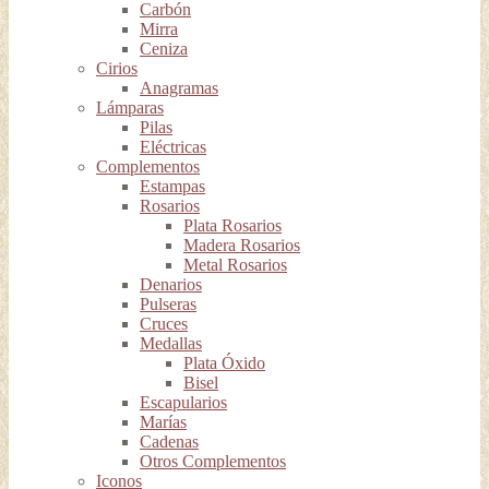
Carbón
Mirra
Ceniza
Cirios
Anagramas
Lámparas
Pilas
Eléctricas
Complementos
Estampas
Rosarios
Plata Rosarios
Madera Rosarios
Metal Rosarios
Denarios
Pulseras
Cruces
Medallas
Plata Óxido
Bisel
Escapularios
Marías
Cadenas
Otros Complementos
Iconos