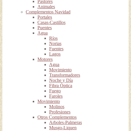
Pastores
Animales
Complementos Navidad
Portales
Casas-Castillos
Puentes
Agua
Ríos
Norias
Fuentes
Lagos
Motores
Agua
Movimiento
Transformadores
Noche y Día
Fibra Óptica
Fuego
Faroles
Movimiento
Molinos
Profesiones
Otros Complementos
Arboles-Palmeras
Musgo-Liquen