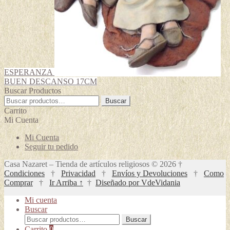
ESPERANZA
BUEN DESCANSO 17CM
Buscar Productos
Buscar
Buscar
por:
Carrito
Mi Cuenta
Mi Cuenta
Seguir tu pedido
Casa Nazaret – Tienda de artículos religiosos © 2026 †
Condiciones
†
Privacidad
†
Envíos y Devoluciones
†
Como
Comprar
†
Ir Arriba ↑
†
Diseñado por VdeVidania
Mi cuenta
Buscar
Buscar
Buscar
por:
Carrito
0