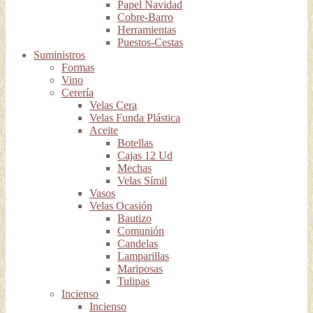
Papel Navidad
Cobre-Barro
Herramientas
Puestos-Cestas
Suministros
Formas
Vino
Cerería
Velas Cera
Velas Funda Plástica
Aceite
Botellas
Cajas 12 Ud
Mechas
Velas Símil
Vasos
Velas Ocasión
Bautizo
Comunión
Candelas
Lamparillas
Mariposas
Tulipas
Incienso
Incienso