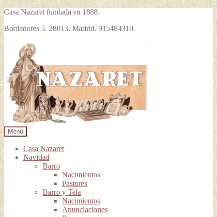
Casa Nazaret fundada en 1888.
Bordadores 5. 28013. Madrid. 915484310.
Ir
Ir
a
al
la
contenido
navegación
Menú
Casa Nazaret
Navidad
Barro
Nacimientos
Pastores
Barro y Tela
Nacimientos
Anunciaciones