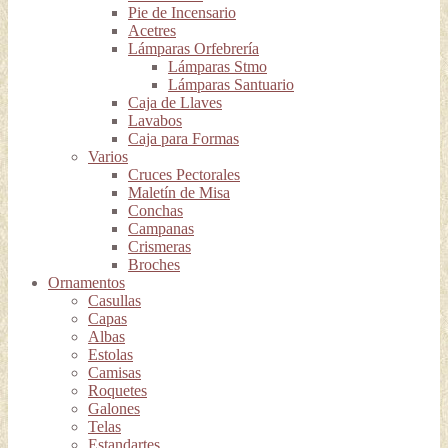
Pie de Incensario
Acetres
Lámparas Orfebrería
Lámparas Stmo
Lámparas Santuario
Caja de Llaves
Lavabos
Caja para Formas
Varios
Cruces Pectorales
Maletín de Misa
Conchas
Campanas
Crismeras
Broches
Ornamentos
Casullas
Capas
Albas
Estolas
Camisas
Roquetes
Galones
Telas
Estandartes