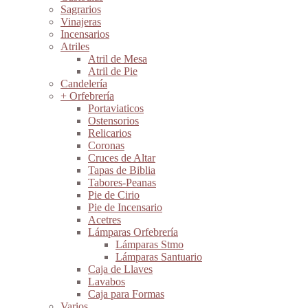
Sagrarios
Vinajeras
Incensarios
Atriles
Atril de Mesa
Atril de Pie
Candelería
+ Orfebrería
Portaviaticos
Ostensorios
Relicarios
Coronas
Cruces de Altar
Tapas de Biblia
Tabores-Peanas
Pie de Cirio
Pie de Incensario
Acetres
Lámparas Orfebrería
Lámparas Stmo
Lámparas Santuario
Caja de Llaves
Lavabos
Caja para Formas
Varios