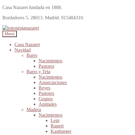
Casa Nazaret fundada en 1888.
Bordadores 5. 28013. Madrid. 915484310.
Ir
Ir
a
al
Menú
la
contenido
navegación
Casa Nazaret
Navidad
Barro
Nacimientos
Pastores
Barro y Tela
Nacimientos
Anunciaciones
Reyes
Pastores
Grupos
Animales
Madera
Nacimientos
Lepi
Rupert
Kastlunger