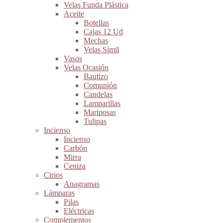
Velas Funda Plástica
Aceite
Botellas
Cajas 12 Ud
Mechas
Velas Símil
Vasos
Velas Ocasión
Bautizo
Comunión
Candelas
Lamparillas
Mariposas
Tulipas
Incienso
Incienso
Carbón
Mirra
Ceniza
Cirios
Anagramas
Lámparas
Pilas
Eléctricas
Complementos