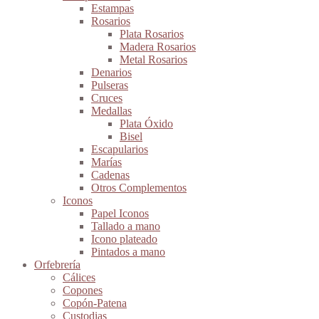
Estampas
Rosarios
Plata Rosarios
Madera Rosarios
Metal Rosarios
Denarios
Pulseras
Cruces
Medallas
Plata Óxido
Bisel
Escapularios
Marías
Cadenas
Otros Complementos
Iconos
Papel Iconos
Tallado a mano
Icono plateado
Pintados a mano
Orfebrería
Cálices
Copones
Copón-Patena
Custodias