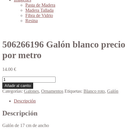
Pasta de Madera
Madera Tallada
Fibra de Vidrio
Resina
506266196 Galón blanco precio
por metro
14.00
€
506266196
Galón
Añadir al carrito
blanco
Categorías:
Galones
,
Ornamentos
Etiquetas:
Blanco roto
,
Galón
precio
por
Descripción
metro
cantidad
Descripción
Galón de 17 cm de ancho