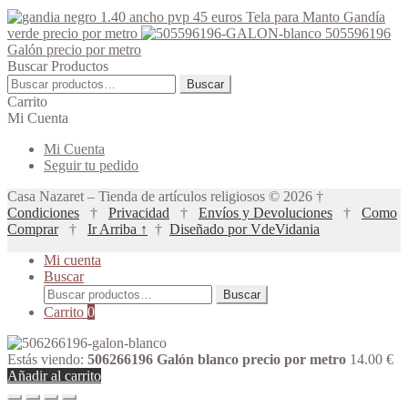
se
de
Tela para Manto Gandía
pueden
producto
verde precio por metro
505596196
elegir
Galón precio por metro
en
Buscar Productos
la
Buscar
Buscar
página
por:
Carrito
de
Mi Cuenta
producto
Mi Cuenta
Seguir tu pedido
Casa Nazaret – Tienda de artículos religiosos © 2026 †
Condiciones
†
Privacidad
†
Envíos y Devoluciones
†
Como
Comprar
†
Ir Arriba ↑
†
Diseñado por VdeVidania
Mi cuenta
Buscar
Buscar
Buscar
por:
Carrito
0
Estás viendo:
506266196 Galón blanco precio por metro
14.00
€
Añadir al carrito