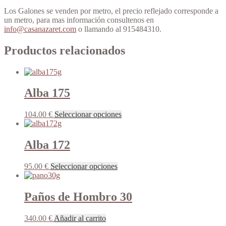
Los Galones se venden por metro, el precio reflejado corresponde a
un metro, para mas información consultenos en
info@casanazaret.com
o llamando al 915484310.
Productos relacionados
Alba 175
Este
104.00
€
Seleccionar opciones
producto
tiene
múltiples
Alba 172
variantes.
Las
Este
95.00
€
Seleccionar opciones
opciones
producto
se
tiene
pueden
múltiples
Paños de Hombro 30
elegir
variantes.
en
Las
la
340.00
€
Añadir al carrito
opciones
página