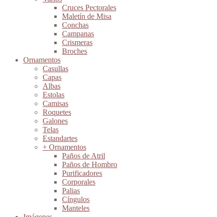
Cruces Pectorales
Maletín de Misa
Conchas
Campanas
Crismeras
Broches
Ornamentos
Casullas
Capas
Albas
Estolas
Camisas
Roquetes
Galones
Telas
Estandartes
+ Ornamentos
Paños de Atril
Paños de Hombro
Purificadores
Corporales
Palias
Cíngulos
Manteles
Imágenes