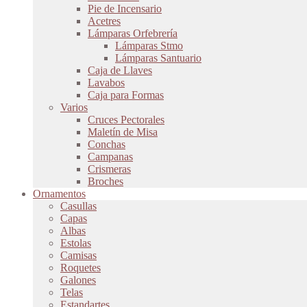
Pie de Incensario
Acetres
Lámparas Orfebrería
Lámparas Stmo
Lámparas Santuario
Caja de Llaves
Lavabos
Caja para Formas
Varios
Cruces Pectorales
Maletín de Misa
Conchas
Campanas
Crismeras
Broches
Ornamentos
Casullas
Capas
Albas
Estolas
Camisas
Roquetes
Galones
Telas
Estandartes