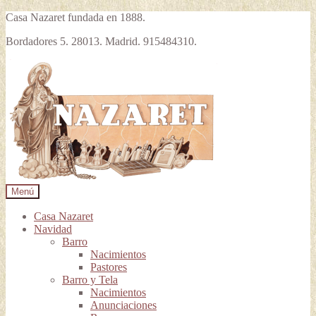
Casa Nazaret fundada en 1888.
Bordadores 5. 28013. Madrid. 915484310.
Ir
Ir
a
al
la
contenido
navegación
Menú
Casa Nazaret
Navidad
Barro
Nacimientos
Pastores
Barro y Tela
Nacimientos
Anunciaciones