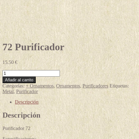
72 Purificador
15.50
€
72
Purificador
Añadir al carrito
cantidad
Categorías:
+ Ornamentos
,
Ornamentos
,
Purificadores
Etiquetas:
Metal
,
Purificador
Descripción
Descripción
Purificador 72
Especificaciones: