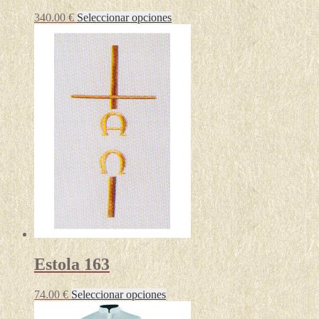
Este
340.00
€
Seleccionar opciones
producto
tiene
múltiples
variantes.
Las
opciones
se
pueden
elegir
en
la
página
de
producto
Estola 163
Este
74.00
€
Seleccionar opciones
producto