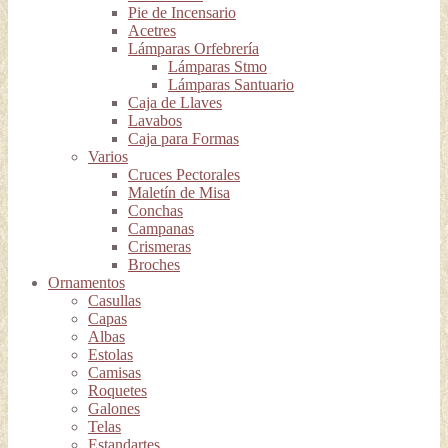
Pie de Incensario
Acetres
Lámparas Orfebrería
Lámparas Stmo
Lámparas Santuario
Caja de Llaves
Lavabos
Caja para Formas
Varios
Cruces Pectorales
Maletín de Misa
Conchas
Campanas
Crismeras
Broches
Ornamentos
Casullas
Capas
Albas
Estolas
Camisas
Roquetes
Galones
Telas
Estandartes