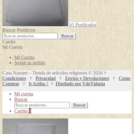
65 Purificador
Buscar Productos
Buscar
Buscar
por:
Carrito
Mi Cuenta
Mi Cuenta
Seguir tu pedido
Casa Nazaret – Tienda de artículos religiosos © 2026 †
Condiciones
†
Privacidad
†
Envíos y Devoluciones
†
Como
Comprar
†
Ir Arriba ↑
†
Diseñado por VdeVidania
Mi cuenta
Buscar
Buscar
Buscar
por:
Carrito
0