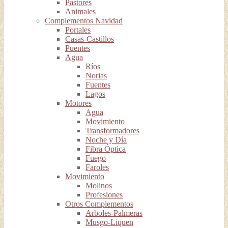
Pastores
Animales
Complementos Navidad
Portales
Casas-Castillos
Puentes
Agua
Ríos
Norias
Fuentes
Lagos
Motores
Agua
Movimiento
Transformadores
Noche y Día
Fibra Óptica
Fuego
Faroles
Movimiento
Molinos
Profesiones
Otros Complementos
Arboles-Palmeras
Musgo-Liquen