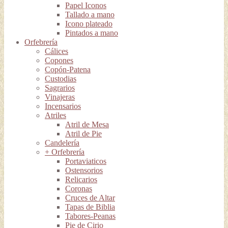
Papel Iconos
Tallado a mano
Icono plateado
Pintados a mano
Orfebrería
Cálices
Copones
Copón-Patena
Custodias
Sagrarios
Vinajeras
Incensarios
Atriles
Atril de Mesa
Atril de Pie
Candelería
+ Orfebrería
Portaviaticos
Ostensorios
Relicarios
Coronas
Cruces de Altar
Tapas de Biblia
Tabores-Peanas
Pie de Cirio