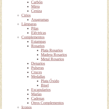
Carbón
Mirra
Ceniza
Cirios
Anagramas
Lámparas
Pilas
Eléctricas
Complementos
Estampas
Rosarios
Plata Rosarios
Madera Rosarios
Metal Rosarios
Denarios
Pulseras
Cruces
Medallas
Plata Óxido
Bisel
Escapularios
Marías
Cadenas
Otros Complementos
Iconos