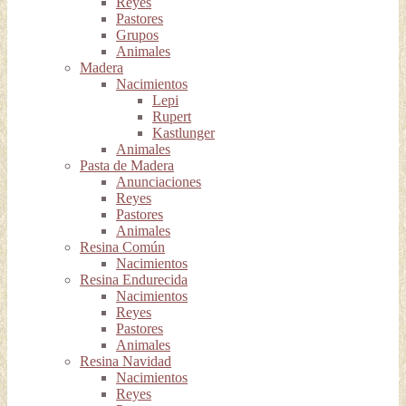
Reyes
Pastores
Grupos
Animales
Madera
Nacimientos
Lepi
Rupert
Kastlunger
Animales
Pasta de Madera
Anunciaciones
Reyes
Pastores
Animales
Resina Común
Nacimientos
Resina Endurecida
Nacimientos
Reyes
Pastores
Animales
Resina Navidad
Nacimientos
Reyes