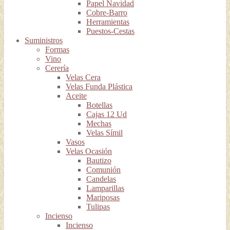
Papel Navidad
Cobre-Barro
Herramientas
Puestos-Cestas
Suministros
Formas
Vino
Cerería
Velas Cera
Velas Funda Plástica
Aceite
Botellas
Cajas 12 Ud
Mechas
Velas Símil
Vasos
Velas Ocasión
Bautizo
Comunión
Candelas
Lamparillas
Mariposas
Tulipas
Incienso
Incienso