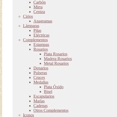
Carbón
Mirra
Ceniza
Cirios
Anagramas
Lámparas
Pilas
Eléctricas
Complementos
Estampas
Rosarios
Plata Rosarios
Madera Rosarios
Metal Rosarios
Denarios
Pulseras
Cruces
Medallas
Plata Óxido
Bisel
Escapularios
Marías
Cadenas
Otros Complementos
Iconos