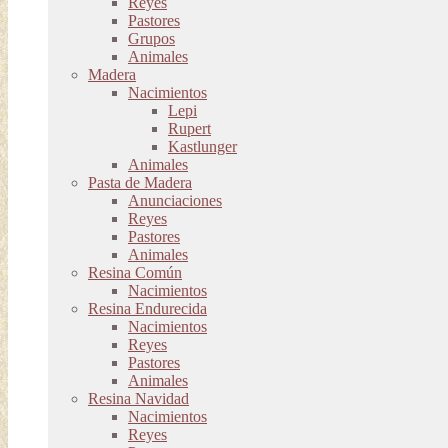
Reyes
Pastores
Grupos
Animales
Madera
Nacimientos
Lepi
Rupert
Kastlunger
Animales
Pasta de Madera
Anunciaciones
Reyes
Pastores
Animales
Resina Común
Nacimientos
Resina Endurecida
Nacimientos
Reyes
Pastores
Animales
Resina Navidad
Nacimientos
Reyes