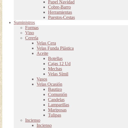
Papel Navidad
Cobre-Barro
Herramientas
Puestos-Cestas
Suministros
Formas
Vino
Cerería
Velas Cera
Velas Funda Plástica
Aceite
Botellas
Cajas 12 Ud
Mechas
Velas Símil
Vasos
Velas Ocasión
Bautizo
Comunión
Candelas
Lamparillas
Mariposas
Tulipas
Incienso
Incienso