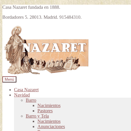
Casa Nazaret fundada en 1888.
Bordadores 5. 28013. Madrid. 915484310.
Ir
Ir
a
al
la
contenido
navegación
Menú
Casa Nazaret
Navidad
Barro
Nacimientos
Pastores
Barro y Tela
Nacimientos
Anunciaciones