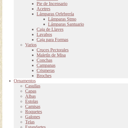
Pie de Incensario
Acetres
Lámparas Orfebrería
Lámparas Stmo
Lámparas Santuario
Caja de Llaves
Lavabos
Caja para Formas
Varios
Cruces Pectorales
Maletín de Misa
Conchas
Campanas
Crismeras
Broches
Ornamentos
Casullas
Capas
Albas
Estolas
Camisas
Roquetes
Galones
Telas
Estandartes