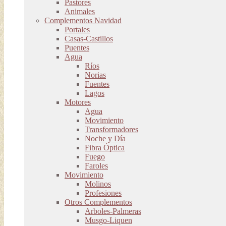
Pastores
Animales
Complementos Navidad
Portales
Casas-Castillos
Puentes
Agua
Ríos
Norias
Fuentes
Lagos
Motores
Agua
Movimiento
Transformadores
Noche y Día
Fibra Óptica
Fuego
Faroles
Movimiento
Molinos
Profesiones
Otros Complementos
Arboles-Palmeras
Musgo-Liquen