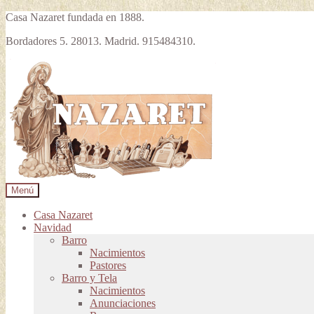
Casa Nazaret fundada en 1888.
Bordadores 5. 28013. Madrid. 915484310.
Ir
Ir
a
al
la
contenido
navegación
Menú
Casa Nazaret
Navidad
Barro
Nacimientos
Pastores
Barro y Tela
Nacimientos
Anunciaciones