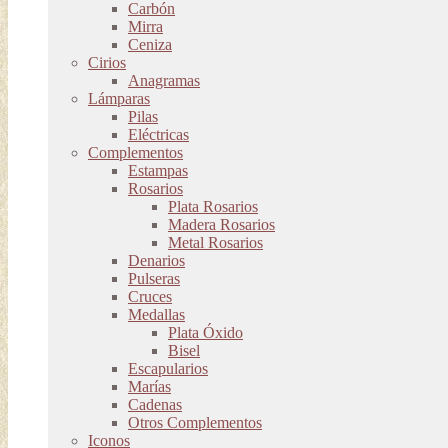
Carbón
Mirra
Ceniza
Cirios
Anagramas
Lámparas
Pilas
Eléctricas
Complementos
Estampas
Rosarios
Plata Rosarios
Madera Rosarios
Metal Rosarios
Denarios
Pulseras
Cruces
Medallas
Plata Óxido
Bisel
Escapularios
Marías
Cadenas
Otros Complementos
Iconos