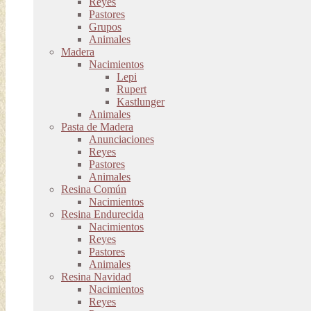
Reyes
Pastores
Grupos
Animales
Madera
Nacimientos
Lepi
Rupert
Kastlunger
Animales
Pasta de Madera
Anunciaciones
Reyes
Pastores
Animales
Resina Común
Nacimientos
Resina Endurecida
Nacimientos
Reyes
Pastores
Animales
Resina Navidad
Nacimientos
Reyes