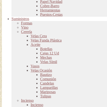
Papel Navidad
Cobre-Barro
Herramientas
Puestos-Cestas
Suministros
Formas
Vino
Cerería
Velas Cera
Velas Funda Plástica
Aceite
Botellas
Cajas 12 Ud
Mechas
Velas Símil
Vasos
Velas Ocasión
Bautizo
Comunión
Candelas
Lamparillas
Mariposas
Tulipas
Incienso
Incienso