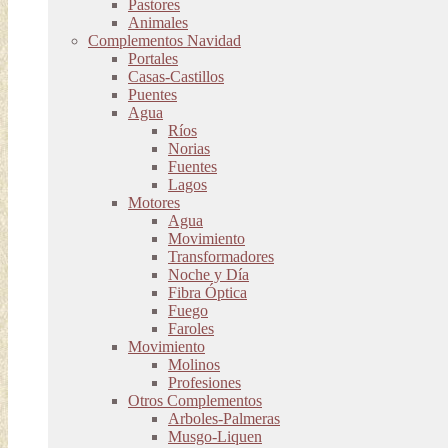
Pastores
Animales
Complementos Navidad
Portales
Casas-Castillos
Puentes
Agua
Ríos
Norias
Fuentes
Lagos
Motores
Agua
Movimiento
Transformadores
Noche y Día
Fibra Óptica
Fuego
Faroles
Movimiento
Molinos
Profesiones
Otros Complementos
Arboles-Palmeras
Musgo-Liquen