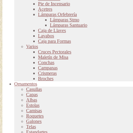
Pie de Incensario
Acetres
Lámparas Orfebrería
Lámparas Stmo
Lámparas Santuario
Caja de Llaves
Lavabos
Caja para Formas
Varios
Cruces Pectorales
Maletín de Misa
Conchas
Campanas
Crismeras
Broches
Ornamentos
Casullas
Capas
Albas
Estolas
Camisas
Roquetes
Galones
Telas
Estandartes