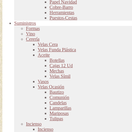
Papel Navidad
Cobre-Barro
Herramientas
Puestos-Cestas
Suministros
Formas
Vino
Cerería
Velas Cera
Velas Funda Plástica
Aceite
Botellas
Cajas 12 Ud
Mechas
Velas Símil
Vasos
Velas Ocasión
Bautizo
Comunión
Candelas
Lamparillas
Mariposas
Tulipas
Incienso
Incienso