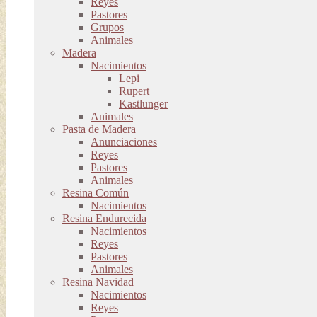
Reyes
Pastores
Grupos
Animales
Madera
Nacimientos
Lepi
Rupert
Kastlunger
Animales
Pasta de Madera
Anunciaciones
Reyes
Pastores
Animales
Resina Común
Nacimientos
Resina Endurecida
Nacimientos
Reyes
Pastores
Animales
Resina Navidad
Nacimientos
Reyes