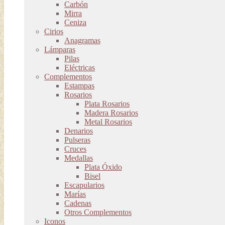
Carbón
Mirra
Ceniza
Cirios
Anagramas
Lámparas
Pilas
Eléctricas
Complementos
Estampas
Rosarios
Plata Rosarios
Madera Rosarios
Metal Rosarios
Denarios
Pulseras
Cruces
Medallas
Plata Óxido
Bisel
Escapularios
Marías
Cadenas
Otros Complementos
Iconos