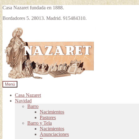
Casa Nazaret fundada en 1888.
Bordadores 5. 28013. Madrid. 915484310.
Ir
Ir
a
al
la
contenido
navegación
Menú
Casa Nazaret
Navidad
Barro
Nacimientos
Pastores
Barro y Tela
Nacimientos
Anunciaciones