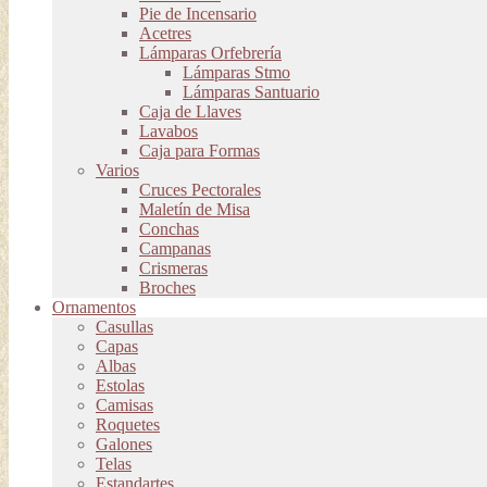
Pie de Incensario
Acetres
Lámparas Orfebrería
Lámparas Stmo
Lámparas Santuario
Caja de Llaves
Lavabos
Caja para Formas
Varios
Cruces Pectorales
Maletín de Misa
Conchas
Campanas
Crismeras
Broches
Ornamentos
Casullas
Capas
Albas
Estolas
Camisas
Roquetes
Galones
Telas
Estandartes