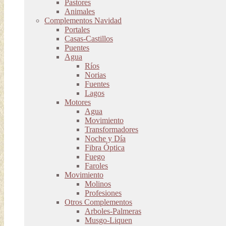
Pastores
Animales
Complementos Navidad
Portales
Casas-Castillos
Puentes
Agua
Ríos
Norias
Fuentes
Lagos
Motores
Agua
Movimiento
Transformadores
Noche y Día
Fibra Óptica
Fuego
Faroles
Movimiento
Molinos
Profesiones
Otros Complementos
Arboles-Palmeras
Musgo-Liquen