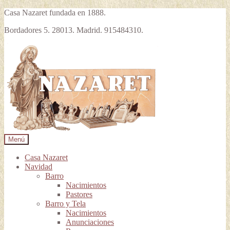
Casa Nazaret fundada en 1888.
Bordadores 5. 28013. Madrid. 915484310.
Ir
Ir
a
al
la
contenido
navegación
Menú
Casa Nazaret
Navidad
Barro
Nacimientos
Pastores
Barro y Tela
Nacimientos
Anunciaciones