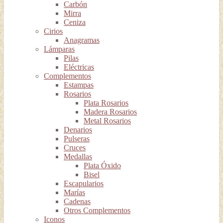
Carbón
Mirra
Ceniza
Cirios
Anagramas
Lámparas
Pilas
Eléctricas
Complementos
Estampas
Rosarios
Plata Rosarios
Madera Rosarios
Metal Rosarios
Denarios
Pulseras
Cruces
Medallas
Plata Óxido
Bisel
Escapularios
Marías
Cadenas
Otros Complementos
Iconos