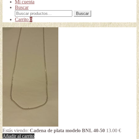
Mi cuenta
Buscar
Buscar
Buscar
por:
Carrito
0
Estás viendo:
Cadena de plata modelo BNL 40-50
13.00
€
Añadir al carrito