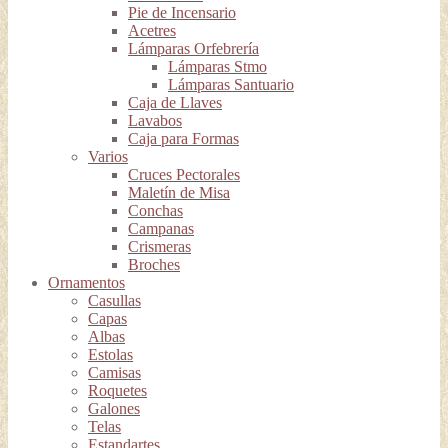
Pie de Incensario
Acetres
Lámparas Orfebrería
Lámparas Stmo
Lámparas Santuario
Caja de Llaves
Lavabos
Caja para Formas
Varios
Cruces Pectorales
Maletín de Misa
Conchas
Campanas
Crismeras
Broches
Ornamentos
Casullas
Capas
Albas
Estolas
Camisas
Roquetes
Galones
Telas
Estandartes