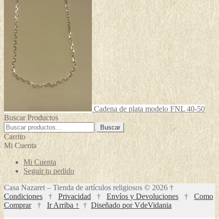
Cadena de plata modelo FNL 40-50
Buscar Productos
Buscar
Buscar
por:
Carrito
Mi Cuenta
Mi Cuenta
Seguir tu pedido
Casa Nazaret – Tienda de artículos religiosos © 2026 †
Condiciones
†
Privacidad
†
Envíos y Devoluciones
†
Como
Comprar
†
Ir Arriba ↑
†
Diseñado por VdeVidania