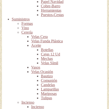
Papel Navidad
Cobre-Barro
Herramientas
Puestos-Cestas
Suministros
Formas
Vino
Cerería
Velas Cera
Velas Funda Plástica
Aceite
Botellas
Cajas 12 Ud
Mechas
Velas Símil
Vasos
Velas Ocasión
Bautizo
Comunión
Candelas
Lamparillas
Mariposas
Tulipas
Incienso
Incienso