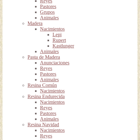
Reyes
Pastores
Grupos
Animales
Madera
Nacimientos
Lepi
Rupert
Kastlunger
Animales
Pasta de Madera
Anunciaciones
Reyes
Pastores
Animales
Resina Común
Nacimientos
Resina Endurecida
Nacimientos
Reyes
Pastores
Animales
Resina Navidad
Nacimientos
Reyes