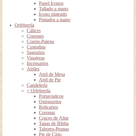
Papel Iconos
Tallado a mano
Icono plateado
Pintados a mano
Orfebrería
Cálices
Copones
Copón-Patena
Custodias
Sagrarios
Vinajeras
Incensarios
Atriles
Atril de Mesa
Atril de Pie
Candelería
+ Orfebrería
Portaviaticos
Ostensorios
Relicarios
Coronas
Cruces de Altar
Tapas de Biblia
Tabores-Peanas
Pie de Cirio