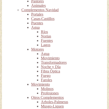
Pastores
Animales
Complementos Navidad
Portales
Casas-Castillos
Puentes
Agua
Ríos
Norias
Fuentes
Lagos
Motores
Agua
Movimiento
Transformadores
Noche y Día
Fibra Óptica
Fuego
Faroles
Movimiento
Molinos
Profesiones
Otros Complementos
Arboles-Palmeras
Musgo-Liquen