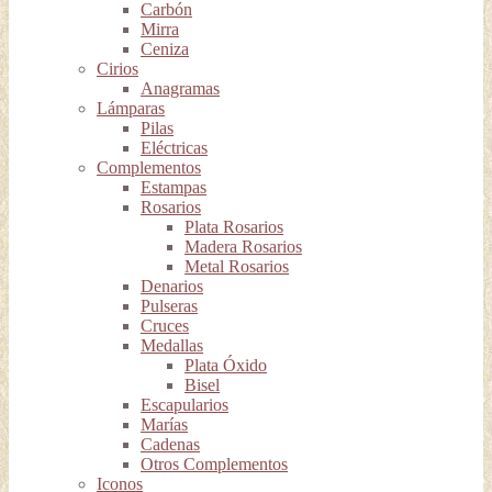
Carbón
Mirra
Ceniza
Cirios
Anagramas
Lámparas
Pilas
Eléctricas
Complementos
Estampas
Rosarios
Plata Rosarios
Madera Rosarios
Metal Rosarios
Denarios
Pulseras
Cruces
Medallas
Plata Óxido
Bisel
Escapularios
Marías
Cadenas
Otros Complementos
Iconos