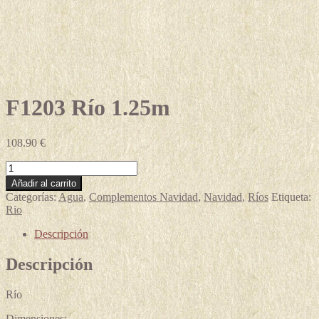
F1203 Río 1.25m
108.90
€
F1203
Río
Añadir al carrito
1.25m
Categorías:
Agua
,
Complementos Navidad
,
Navidad
,
Ríos
Etiqueta:
cantidad
Rio
Descripción
Descripción
Río
Dimensiones: