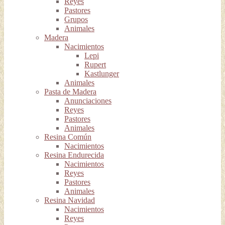
Reyes
Pastores
Grupos
Animales
Madera
Nacimientos
Lepi
Rupert
Kastlunger
Animales
Pasta de Madera
Anunciaciones
Reyes
Pastores
Animales
Resina Común
Nacimientos
Resina Endurecida
Nacimientos
Reyes
Pastores
Animales
Resina Navidad
Nacimientos
Reyes