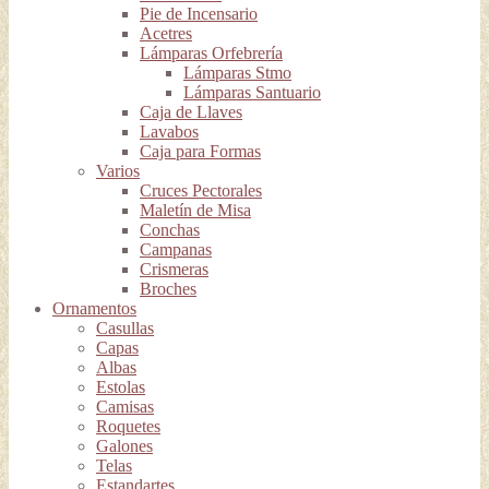
Pie de Incensario
Acetres
Lámparas Orfebrería
Lámparas Stmo
Lámparas Santuario
Caja de Llaves
Lavabos
Caja para Formas
Varios
Cruces Pectorales
Maletín de Misa
Conchas
Campanas
Crismeras
Broches
Ornamentos
Casullas
Capas
Albas
Estolas
Camisas
Roquetes
Galones
Telas
Estandartes