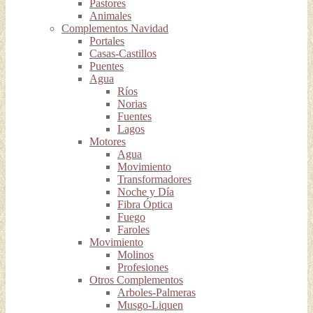
Pastores
Animales
Complementos Navidad
Portales
Casas-Castillos
Puentes
Agua
Ríos
Norias
Fuentes
Lagos
Motores
Agua
Movimiento
Transformadores
Noche y Día
Fibra Óptica
Fuego
Faroles
Movimiento
Molinos
Profesiones
Otros Complementos
Arboles-Palmeras
Musgo-Liquen