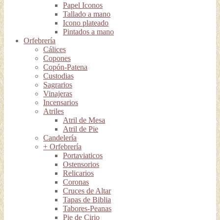
Papel Iconos
Tallado a mano
Icono plateado
Pintados a mano
Orfebrería
Cálices
Copones
Copón-Patena
Custodias
Sagrarios
Vinajeras
Incensarios
Atriles
Atril de Mesa
Atril de Pie
Candelería
+ Orfebrería
Portaviaticos
Ostensorios
Relicarios
Coronas
Cruces de Altar
Tapas de Biblia
Tabores-Peanas
Pie de Cirio