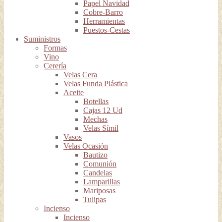
Papel Navidad
Cobre-Barro
Herramientas
Puestos-Cestas
Suministros
Formas
Vino
Cerería
Velas Cera
Velas Funda Plástica
Aceite
Botellas
Cajas 12 Ud
Mechas
Velas Símil
Vasos
Velas Ocasión
Bautizo
Comunión
Candelas
Lamparillas
Mariposas
Tulipas
Incienso
Incienso