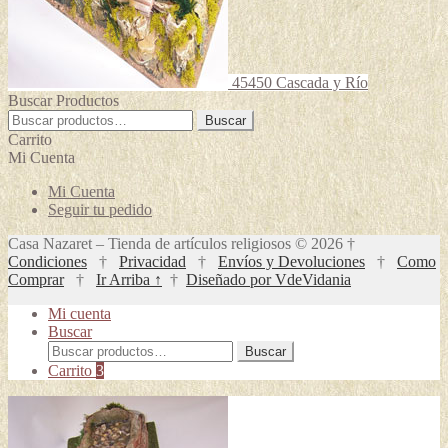
45450 Cascada y Río
Buscar Productos
Buscar
Buscar
por:
Carrito
Mi Cuenta
Mi Cuenta
Seguir tu pedido
Casa Nazaret – Tienda de artículos religiosos © 2026 †
Condiciones
†
Privacidad
†
Envíos y Devoluciones
†
Como
Comprar
†
Ir Arriba ↑
†
Diseñado por VdeVidania
Mi cuenta
Buscar
Buscar
Buscar
por:
Carrito
3