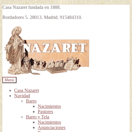
Casa Nazaret fundada en 1888.
Bordadores 5. 28013. Madrid. 915484310.
Ir
Ir
a
al
la
contenido
navegación
Menú
Casa Nazaret
Navidad
Barro
Nacimientos
Pastores
Barro y Tela
Nacimientos
Anunciaciones