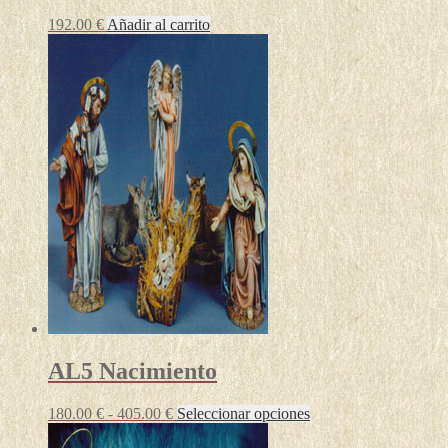
192.00
€
Añadir al carrito
AL5 Nacimiento
Rango
Este
180.00
€
-
405.00
€
Seleccionar opciones
de
producto