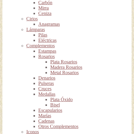
Carbón
Mirra
Ceniza
Cirios
Anagramas
Lámparas
Pilas
Eléctricas
Complementos
Estampas
Rosarios
Plata Rosarios
Madera Rosarios
Metal Rosarios
Denarios
Pulseras
Cruces
Medallas
Plata Óxido
Bisel
Escapularios
Marías
Cadenas
Otros Complementos
Iconos