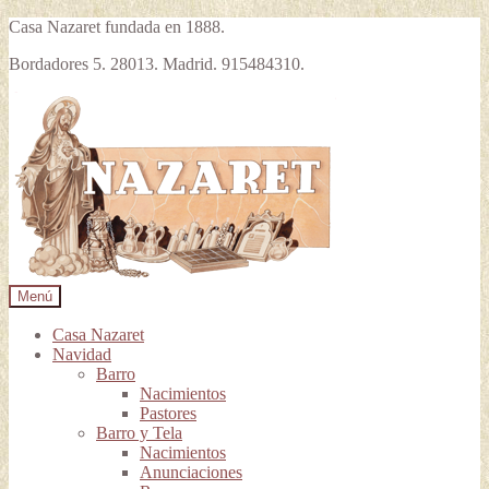
Casa Nazaret fundada en 1888.
Bordadores 5. 28013. Madrid. 915484310.
Ir
Ir
a
al
la
contenido
navegación
Menú
Casa Nazaret
Navidad
Barro
Nacimientos
Pastores
Barro y Tela
Nacimientos
Anunciaciones