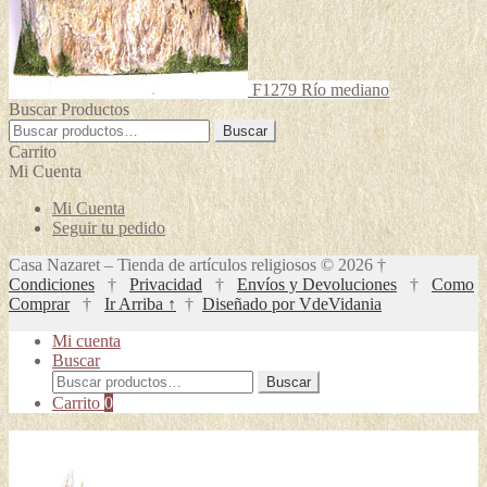
F1279 Río mediano
Buscar Productos
Buscar
Buscar
por:
Carrito
Mi Cuenta
Mi Cuenta
Seguir tu pedido
Casa Nazaret – Tienda de artículos religiosos © 2026 †
Condiciones
†
Privacidad
†
Envíos y Devoluciones
†
Como
Comprar
†
Ir Arriba ↑
†
Diseñado por VdeVidania
Mi cuenta
Buscar
Buscar
Buscar
por:
Carrito
0