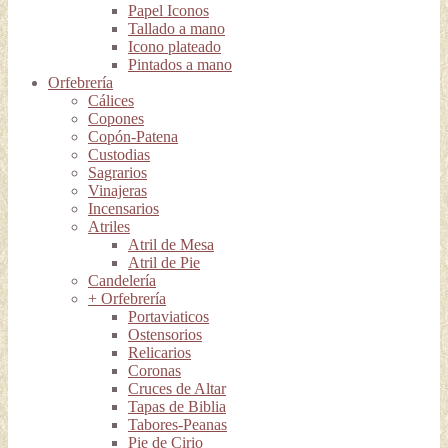
Papel Iconos
Tallado a mano
Icono plateado
Pintados a mano
Orfebrería
Cálices
Copones
Copón-Patena
Custodias
Sagrarios
Vinajeras
Incensarios
Atriles
Atril de Mesa
Atril de Pie
Candelería
+ Orfebrería
Portaviaticos
Ostensorios
Relicarios
Coronas
Cruces de Altar
Tapas de Biblia
Tabores-Peanas
Pie de Cirio