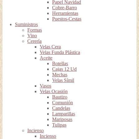
Papel Navidad
Cobre-Barro
Herramientas
Puestos-Cestas
Suministros
Formas
Vino
Cerería
Velas Cera
Velas Funda Plástica
Aceite
Botellas
Cajas 12 Ud
Mechas
Velas Símil
Vasos
Velas Ocasión
Bautizo
Comunión
Candelas
Lamparillas
Mariposas
Tulipas
Incienso
Incienso