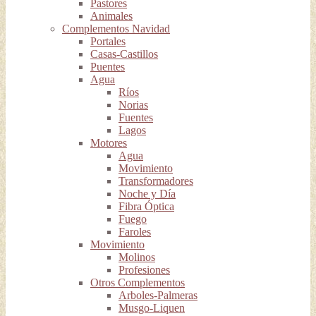
Pastores
Animales
Complementos Navidad
Portales
Casas-Castillos
Puentes
Agua
Ríos
Norias
Fuentes
Lagos
Motores
Agua
Movimiento
Transformadores
Noche y Día
Fibra Óptica
Fuego
Faroles
Movimiento
Molinos
Profesiones
Otros Complementos
Arboles-Palmeras
Musgo-Liquen