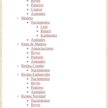
Reyes
Pastores
Grupos
Animales
Madera
Nacimientos
Lepi
Rupert
Kastlunger
Animales
Pasta de Madera
Anunciaciones
Reyes
Pastores
Animales
Resina Común
Nacimientos
Resina Endurecida
Nacimientos
Reyes
Pastores
Animales
Resina Navidad
Nacimientos
Reyes