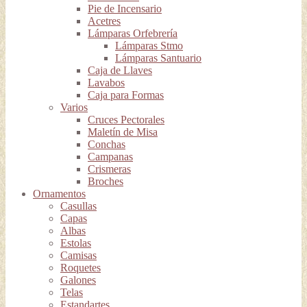
Pie de Incensario
Acetres
Lámparas Orfebrería
Lámparas Stmo
Lámparas Santuario
Caja de Llaves
Lavabos
Caja para Formas
Varios
Cruces Pectorales
Maletín de Misa
Conchas
Campanas
Crismeras
Broches
Ornamentos
Casullas
Capas
Albas
Estolas
Camisas
Roquetes
Galones
Telas
Estandartes