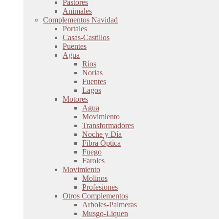
Pastores
Animales
Complementos Navidad
Portales
Casas-Castillos
Puentes
Agua
Ríos
Norias
Fuentes
Lagos
Motores
Agua
Movimiento
Transformadores
Noche y Día
Fibra Óptica
Fuego
Faroles
Movimiento
Molinos
Profesiones
Otros Complementos
Arboles-Palmeras
Musgo-Liquen