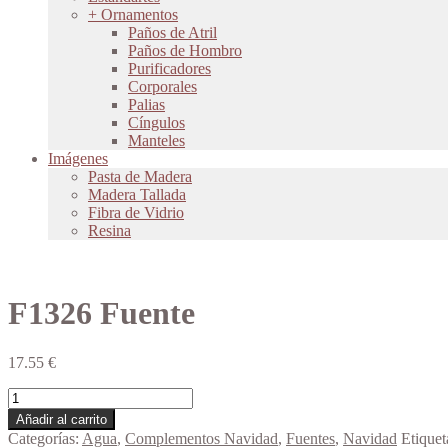
+ Ornamentos
Paños de Atril
Paños de Hombro
Purificadores
Corporales
Palias
Cíngulos
Manteles
Imágenes
Pasta de Madera
Madera Tallada
Fibra de Vidrio
Resina
F1326 Fuente
17.55
€
F1326
Fuente
Añadir al carrito
cantidad
Categorías:
Agua
,
Complementos Navidad
,
Fuentes
,
Navidad
Etiquet