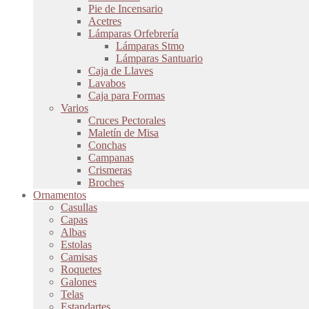
Pie de Incensario
Acetres
Lámparas Orfebrería
Lámparas Stmo
Lámparas Santuario
Caja de Llaves
Lavabos
Caja para Formas
Varios
Cruces Pectorales
Maletín de Misa
Conchas
Campanas
Crismeras
Broches
Ornamentos
Casullas
Capas
Albas
Estolas
Camisas
Roquetes
Galones
Telas
Estandartes