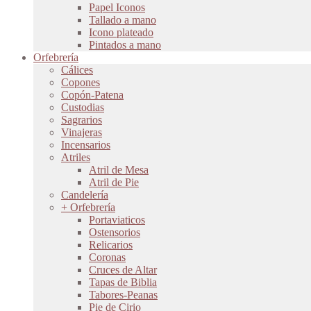
Papel Iconos
Tallado a mano
Icono plateado
Pintados a mano
Orfebrería
Cálices
Copones
Copón-Patena
Custodias
Sagrarios
Vinajeras
Incensarios
Atriles
Atril de Mesa
Atril de Pie
Candelería
+ Orfebrería
Portaviaticos
Ostensorios
Relicarios
Coronas
Cruces de Altar
Tapas de Biblia
Tabores-Peanas
Pie de Cirio