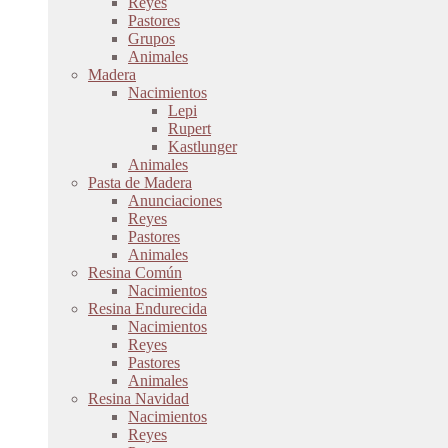
Reyes
Pastores
Grupos
Animales
Madera
Nacimientos
Lepi
Rupert
Kastlunger
Animales
Pasta de Madera
Anunciaciones
Reyes
Pastores
Animales
Resina Común
Nacimientos
Resina Endurecida
Nacimientos
Reyes
Pastores
Animales
Resina Navidad
Nacimientos
Reyes