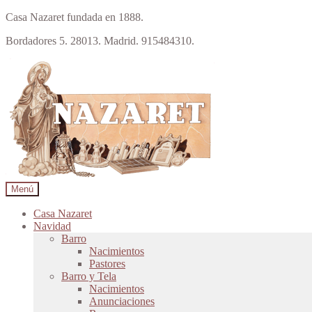
Casa Nazaret fundada en 1888.
Bordadores 5. 28013. Madrid. 915484310.
Ir
Ir
a
al
la
contenido
navegación
Menú
Casa Nazaret
Navidad
Barro
Nacimientos
Pastores
Barro y Tela
Nacimientos
Anunciaciones