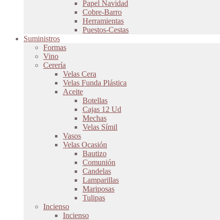
Papel Navidad
Cobre-Barro
Herramientas
Puestos-Cestas
Suministros
Formas
Vino
Cerería
Velas Cera
Velas Funda Plástica
Aceite
Botellas
Cajas 12 Ud
Mechas
Velas Símil
Vasos
Velas Ocasión
Bautizo
Comunión
Candelas
Lamparillas
Mariposas
Tulipas
Incienso
Incienso