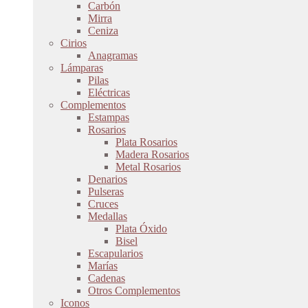
Carbón
Mirra
Ceniza
Cirios
Anagramas
Lámparas
Pilas
Eléctricas
Complementos
Estampas
Rosarios
Plata Rosarios
Madera Rosarios
Metal Rosarios
Denarios
Pulseras
Cruces
Medallas
Plata Óxido
Bisel
Escapularios
Marías
Cadenas
Otros Complementos
Iconos