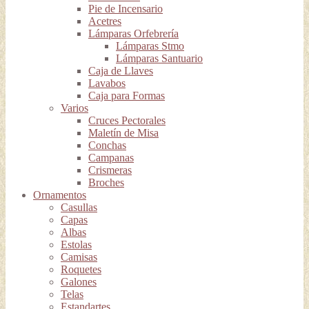
Pie de Incensario
Acetres
Lámparas Orfebrería
Lámparas Stmo
Lámparas Santuario
Caja de Llaves
Lavabos
Caja para Formas
Varios
Cruces Pectorales
Maletín de Misa
Conchas
Campanas
Crismeras
Broches
Ornamentos
Casullas
Capas
Albas
Estolas
Camisas
Roquetes
Galones
Telas
Estandartes