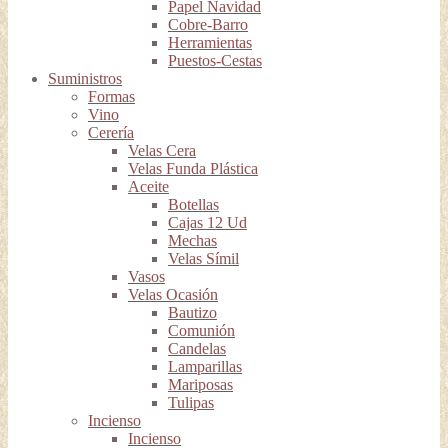
Papel Navidad
Cobre-Barro
Herramientas
Puestos-Cestas
Suministros
Formas
Vino
Cerería
Velas Cera
Velas Funda Plástica
Aceite
Botellas
Cajas 12 Ud
Mechas
Velas Símil
Vasos
Velas Ocasión
Bautizo
Comunión
Candelas
Lamparillas
Mariposas
Tulipas
Incienso
Incienso