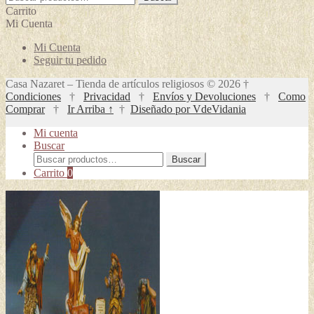
por:
Carrito
Mi Cuenta
Mi Cuenta
Seguir tu pedido
Casa Nazaret – Tienda de artículos religiosos © 2026 †
Condiciones
†
Privacidad
†
Envíos y Devoluciones
†
Como
Comprar
†
Ir Arriba ↑
†
Diseñado por VdeVidania
Mi cuenta
Buscar
Buscar
Buscar
por:
Carrito
0