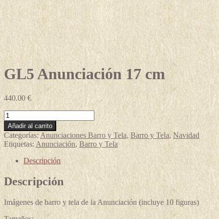
GL5 Anunciación 17 cm
440.00
€
GL5
Anunciación
Añadir al carrito
17
Categorías:
Anunciaciones Barro y Tela
,
Barro y Tela
,
Navidad
cm
Etiquetas:
Anunciación
,
Barro y Tela
cantidad
Descripción
Descripción
Imágenes de barro y tela de la Anunciación (incluye 10 figuras)
Tamaños: