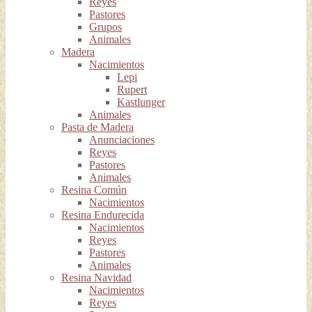
Reyes
Pastores
Grupos
Animales
Madera
Nacimientos
Lepi
Rupert
Kastlunger
Animales
Pasta de Madera
Anunciaciones
Reyes
Pastores
Animales
Resina Común
Nacimientos
Resina Endurecida
Nacimientos
Reyes
Pastores
Animales
Resina Navidad
Nacimientos
Reyes