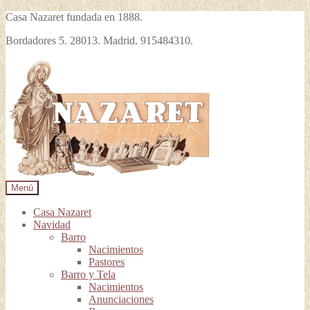
Casa Nazaret fundada en 1888.
Bordadores 5. 28013. Madrid. 915484310.
Ir
Ir
a
al
la
contenido
navegación
Menú
Casa Nazaret
Navidad
Barro
Nacimientos
Pastores
Barro y Tela
Nacimientos
Anunciaciones