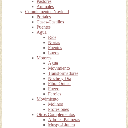
Pastores
Animales
Complementos Navidad
Portales
Casas-Castillos
Puentes
Agua
Ríos
Norias
Fuentes
Lagos
Motores
Agua
Movimiento
Transformadores
Noche y Día
Fibra Óptica
Fuego
Faroles
Movimiento
Molinos
Profesiones
Otros Complementos
Arboles-Palmeras
Musgo-Liquen