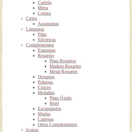
Carbón
Mirra
Ceniza
Cirios
Anagramas
Lámparas
Pilas
Eléctricas
Complementos
Estampas
Rosarios
Plata Rosarios
Madera Rosarios
Metal Rosarios
Denarios
Pulseras
Cruces
Medallas
Plata Óxido
Bisel
Escapularios
Marías
Cadenas
Otros Complementos
Iconos