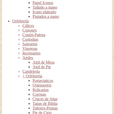
Papel Iconos
Tallado a mano
Icono plateado
Pintados a mano
Orfebrería
Cálices
Copones
Copón-Patena
Custodias
Sagrarios
Vinajeras
Incensarios
Atriles
Atril de Mesa
Atril de Pie
Candelería
+ Orfebrería
Portaviaticos
Ostensorios
Relicarios
Coronas
Cruces de Altar
Tapas de Biblia
Tabores-Peanas
Pie de Cirio