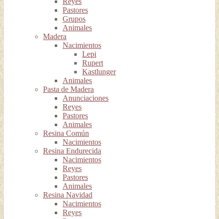
Reyes
Pastores
Grupos
Animales
Madera
Nacimientos
Lepi
Rupert
Kastlunger
Animales
Pasta de Madera
Anunciaciones
Reyes
Pastores
Animales
Resina Común
Nacimientos
Resina Endurecida
Nacimientos
Reyes
Pastores
Animales
Resina Navidad
Nacimientos
Reyes