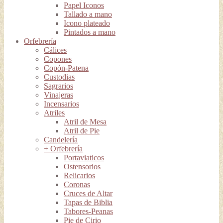
Papel Iconos
Tallado a mano
Icono plateado
Pintados a mano
Orfebrería
Cálices
Copones
Copón-Patena
Custodias
Sagrarios
Vinajeras
Incensarios
Atriles
Atril de Mesa
Atril de Pie
Candelería
+ Orfebrería
Portaviaticos
Ostensorios
Relicarios
Coronas
Cruces de Altar
Tapas de Biblia
Tabores-Peanas
Pie de Cirio