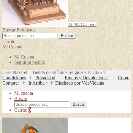
N284 Gachera
Buscar Productos
Buscar
Buscar
por:
Carrito
Mi Cuenta
Mi Cuenta
Seguir tu pedido
Casa Nazaret – Tienda de artículos religiosos © 2026 †
Condiciones
†
Privacidad
†
Envíos y Devoluciones
†
Como
Comprar
†
Ir Arriba ↑
†
Diseñado por VdeVidania
Mi cuenta
Buscar
Buscar
Buscar
por:
Carrito
0