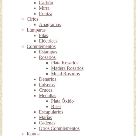
Carbón
Mirra
Ceniza
Cirios
Anagramas
Lámparas
Pilas
Eléctricas
Complementos
Estampas
Rosarios
Plata Rosarios
Madera Rosarios
Metal Rosarios
Denarios
Pulseras
Cruces
Medallas
Plata Óxido
Bisel
Escapularios
Marías
Cadenas
Otros Complementos
Iconos