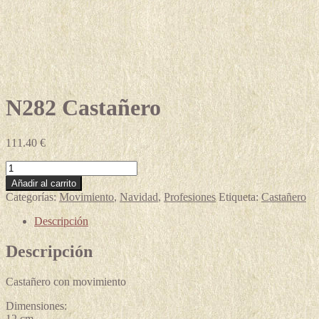
N282 Castañero
111.40
€
N282
Castañero
Añadir al carrito
cantidad
Categorías:
Movimiento
,
Navidad
,
Profesiones
Etiqueta:
Castañero
Descripción
Descripción
Castañero con movimiento
Dimensiones:
12 cm