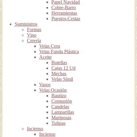
Papel Navidad
Cobre-Barro
Herramientas
Puestos-Cestas
Suministros
Formas
Vino
Cerería
Velas Cera
Velas Funda Plástica
Aceite
Botellas
Cajas 12 Ud
Mechas
Velas Símil
Vasos
Velas Ocasión
Bautizo
Comunión
Candelas
Lamparillas
Mariposas
Tulipas
Incienso
Incienso