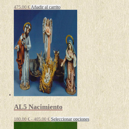
475.00
€
Añadir al carrito
AL5 Nacimiento
Rango
Este
180.00
€
-
405.00
€
Seleccionar opciones
de
producto