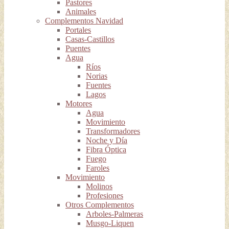
Pastores
Animales
Complementos Navidad
Portales
Casas-Castillos
Puentes
Agua
Ríos
Norias
Fuentes
Lagos
Motores
Agua
Movimiento
Transformadores
Noche y Día
Fibra Óptica
Fuego
Faroles
Movimiento
Molinos
Profesiones
Otros Complementos
Arboles-Palmeras
Musgo-Liquen