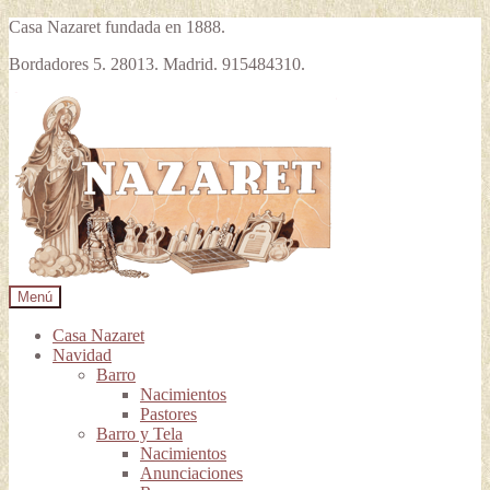
Casa Nazaret fundada en 1888.
Bordadores 5. 28013. Madrid. 915484310.
Ir
Ir
a
al
la
contenido
navegación
Menú
Casa Nazaret
Navidad
Barro
Nacimientos
Pastores
Barro y Tela
Nacimientos
Anunciaciones