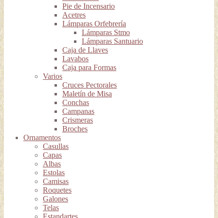
Pie de Incensario
Acetres
Lámparas Orfebrería
Lámparas Stmo
Lámparas Santuario
Caja de Llaves
Lavabos
Caja para Formas
Varios
Cruces Pectorales
Maletín de Misa
Conchas
Campanas
Crismeras
Broches
Ornamentos
Casullas
Capas
Albas
Estolas
Camisas
Roquetes
Galones
Telas
Estandartes