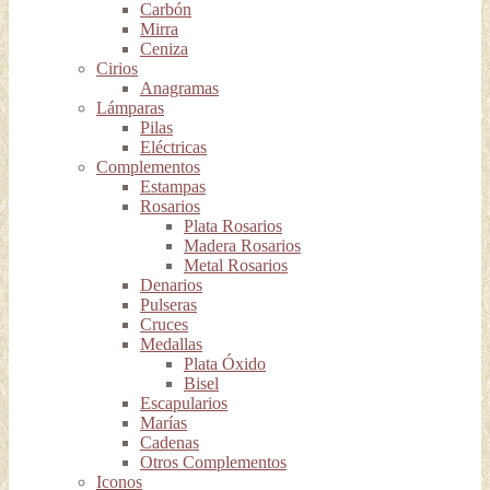
Carbón
Mirra
Ceniza
Cirios
Anagramas
Lámparas
Pilas
Eléctricas
Complementos
Estampas
Rosarios
Plata Rosarios
Madera Rosarios
Metal Rosarios
Denarios
Pulseras
Cruces
Medallas
Plata Óxido
Bisel
Escapularios
Marías
Cadenas
Otros Complementos
Iconos