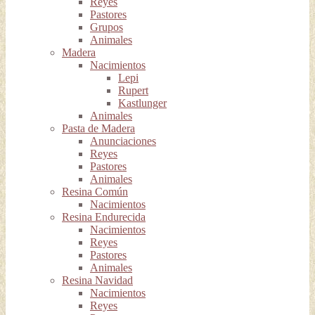
Reyes
Pastores
Grupos
Animales
Madera
Nacimientos
Lepi
Rupert
Kastlunger
Animales
Pasta de Madera
Anunciaciones
Reyes
Pastores
Animales
Resina Común
Nacimientos
Resina Endurecida
Nacimientos
Reyes
Pastores
Animales
Resina Navidad
Nacimientos
Reyes