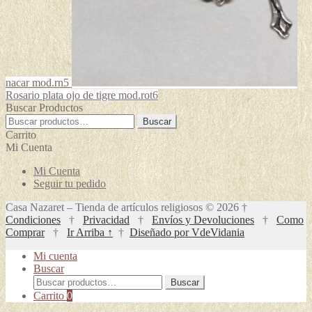
nacar mod.rn5
Rosario plata ojo de tigre mod.rot6
Buscar Productos
Buscar
Buscar
por:
Carrito
Mi Cuenta
Mi Cuenta
Seguir tu pedido
Casa Nazaret – Tienda de artículos religiosos © 2026 †
Condiciones
†
Privacidad
†
Envíos y Devoluciones
†
Como
Comprar
†
Ir Arriba ↑
†
Diseñado por VdeVidania
Mi cuenta
Buscar
Buscar
Buscar
por:
Carrito
0