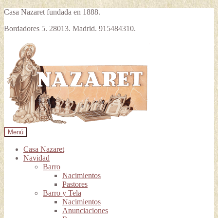
Casa Nazaret fundada en 1888.
Bordadores 5. 28013. Madrid. 915484310.
Ir
Ir
a
al
la
contenido
navegación
Menú
Casa Nazaret
Navidad
Barro
Nacimientos
Pastores
Barro y Tela
Nacimientos
Anunciaciones