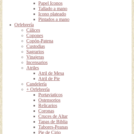
Papel Iconos
Tallado a mano
Icono plateado
Pintados a mano
Orfebrería
Cálices
Copones
Copón-Patena
Custodias
Sagrarios
Vinajeras
Incensarios
Atriles
Atril de Mesa
Atril de Pie
Candelería
+ Orfebrería
Portaviaticos
Ostensorios
Relicarios
Coronas
Cruces de Altar
Tapas de Biblia
Tabores-Peanas
Pie de Cirio