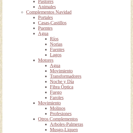
Pastores
Animales
Complementos Navidad
Portales
Casas-Castillos
Puentes
Agua
Ríos
Norias
Fuentes
Lagos
Motores
Agua
Movimiento
Transformadores
Noche y Día
Fibra Óptica
Fuego
Faroles
Movimiento
Molinos
Profesiones
Otros Complementos
Arboles-Palmeras
Musgo-Liquen