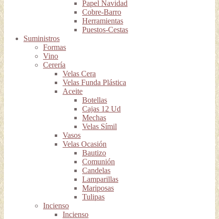
Papel Navidad
Cobre-Barro
Herramientas
Puestos-Cestas
Suministros
Formas
Vino
Cerería
Velas Cera
Velas Funda Plástica
Aceite
Botellas
Cajas 12 Ud
Mechas
Velas Símil
Vasos
Velas Ocasión
Bautizo
Comunión
Candelas
Lamparillas
Mariposas
Tulipas
Incienso
Incienso