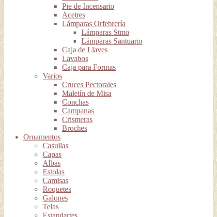
Pie de Incensario
Acetres
Lámparas Orfebrería
Lámparas Stmo
Lámparas Santuario
Caja de Llaves
Lavabos
Caja para Formas
Varios
Cruces Pectorales
Maletín de Misa
Conchas
Campanas
Crismeras
Broches
Ornamentos
Casullas
Capas
Albas
Estolas
Camisas
Roquetes
Galones
Telas
Estandartes