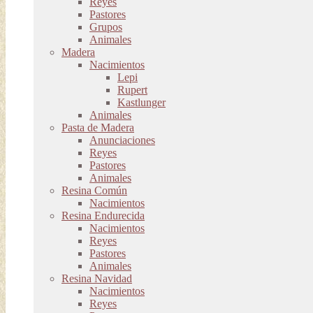
Reyes
Pastores
Grupos
Animales
Madera
Nacimientos
Lepi
Rupert
Kastlunger
Animales
Pasta de Madera
Anunciaciones
Reyes
Pastores
Animales
Resina Común
Nacimientos
Resina Endurecida
Nacimientos
Reyes
Pastores
Animales
Resina Navidad
Nacimientos
Reyes