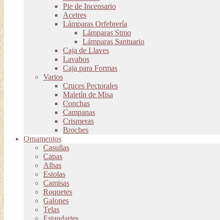
Pie de Incensario
Acetres
Lámparas Orfebrería
Lámparas Stmo
Lámparas Santuario
Caja de Llaves
Lavabos
Caja para Formas
Varios
Cruces Pectorales
Maletín de Misa
Conchas
Campanas
Crismeras
Broches
Ornamentos
Casullas
Capas
Albas
Estolas
Camisas
Roquetes
Galones
Telas
Estandartes