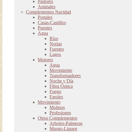
Pastores
Animales
Complementos Navidad
Portales
Casas-Castillos
Puentes
Agua
Ríos
Norias
Fuentes
Lagos
Motores
Agua
Movimiento
Transformadores
Noche y Día
Fibra Óptica
Fuego
Faroles
Movimiento
Molinos
Profesiones
Otros Complementos
Arboles-Palmeras
Musgo-Liquen