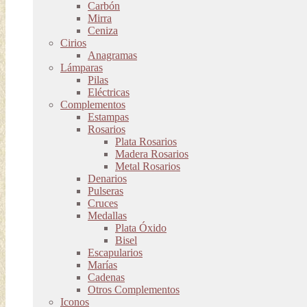
Carbón
Mirra
Ceniza
Cirios
Anagramas
Lámparas
Pilas
Eléctricas
Complementos
Estampas
Rosarios
Plata Rosarios
Madera Rosarios
Metal Rosarios
Denarios
Pulseras
Cruces
Medallas
Plata Óxido
Bisel
Escapularios
Marías
Cadenas
Otros Complementos
Iconos