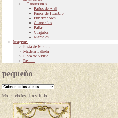
+ Ornamentos
Paños de Atril
Paños de Hombro
Purificadores
Corporales
Palias
Cíngulos
Manteles
Imágenes
Pasta de Madera
Madera Tallada
Fibra de Vidrio
Resina
pequeño
Ordenado
Mostrando los 11 resultados
por
los
últimos