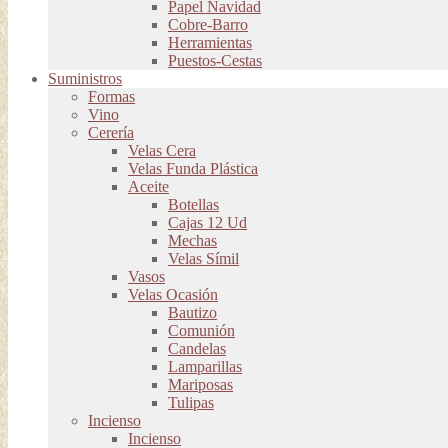
Papel Navidad
Cobre-Barro
Herramientas
Puestos-Cestas
Suministros
Formas
Vino
Cerería
Velas Cera
Velas Funda Plástica
Aceite
Botellas
Cajas 12 Ud
Mechas
Velas Símil
Vasos
Velas Ocasión
Bautizo
Comunión
Candelas
Lamparillas
Mariposas
Tulipas
Incienso
Incienso