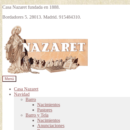
Casa Nazaret fundada en 1888.
Bordadores 5. 28013. Madrid. 915484310.
Ir
Ir
a
al
la
contenido
navegación
Menú
Casa Nazaret
Navidad
Barro
Nacimientos
Pastores
Barro y Tela
Nacimientos
Anunciaciones