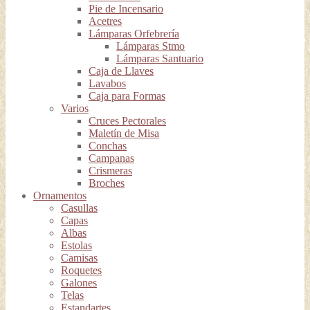
Pie de Incensario
Acetres
Lámparas Orfebrería
Lámparas Stmo
Lámparas Santuario
Caja de Llaves
Lavabos
Caja para Formas
Varios
Cruces Pectorales
Maletín de Misa
Conchas
Campanas
Crismeras
Broches
Ornamentos
Casullas
Capas
Albas
Estolas
Camisas
Roquetes
Galones
Telas
Estandartes