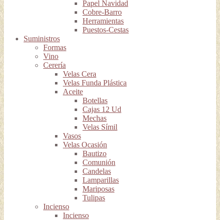
Papel Navidad
Cobre-Barro
Herramientas
Puestos-Cestas
Suministros
Formas
Vino
Cerería
Velas Cera
Velas Funda Plástica
Aceite
Botellas
Cajas 12 Ud
Mechas
Velas Símil
Vasos
Velas Ocasión
Bautizo
Comunión
Candelas
Lamparillas
Mariposas
Tulipas
Incienso
Incienso