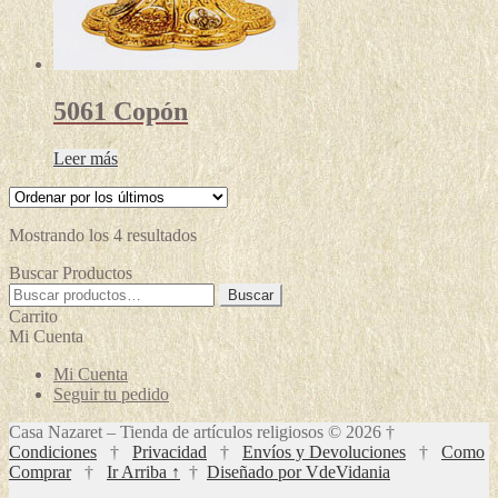
5061 Copón
Leer más
Ordenado
Mostrando los 4 resultados
por
Buscar Productos
los
Buscar
últimos
Buscar
por:
Carrito
Mi Cuenta
Mi Cuenta
Seguir tu pedido
Casa Nazaret – Tienda de artículos religiosos © 2026 †
Condiciones
†
Privacidad
†
Envíos y Devoluciones
†
Como
Comprar
†
Ir Arriba ↑
†
Diseñado por VdeVidania