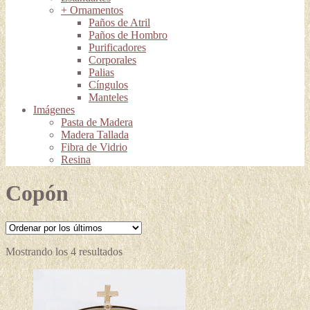
+ Ornamentos
Paños de Atril
Paños de Hombro
Purificadores
Corporales
Palias
Cíngulos
Manteles
Imágenes
Pasta de Madera
Madera Tallada
Fibra de Vidrio
Resina
Copón
Ordenado
Mostrando los 4 resultados
por
los
últimos