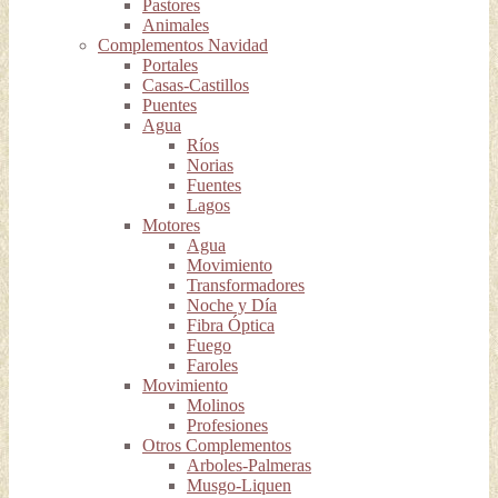
Pastores
Animales
Complementos Navidad
Portales
Casas-Castillos
Puentes
Agua
Ríos
Norias
Fuentes
Lagos
Motores
Agua
Movimiento
Transformadores
Noche y Día
Fibra Óptica
Fuego
Faroles
Movimiento
Molinos
Profesiones
Otros Complementos
Arboles-Palmeras
Musgo-Liquen