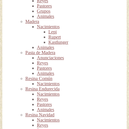
Reyes
Pastores
Grupos
Animales
Madera
Nacimientos
Lepi
Rupert
Kastlunger
Animales
Pasta de Madera
Anunciaciones
Reyes
Pastores
Animales
Resina Común
Nacimientos
Resina Endurecida
Nacimientos
Reyes
Pastores
Animales
Resina Navidad
Nacimientos
Reyes