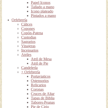
Papel Iconos
Tallado a mano
Icono plateado
Pintados a mano
Orfebrería
Cálices
Copones
Copón-Patena
Custodias
Sagrarios
Vinajeras
Incensarios
Atriles
Atril de Mesa
Atril de Pie
Candelería
+ Orfebrería
Portaviaticos
Ostensorios
Relicarios
Coronas
Cruces de Altar
Tapas de Biblia
Tabores-Peanas
Pie de Cirio