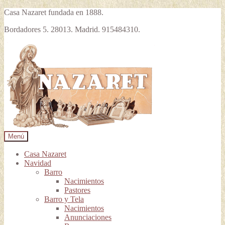
Casa Nazaret fundada en 1888.
Bordadores 5. 28013. Madrid. 915484310.
Ir
Ir
a
al
la
contenido
navegación
Menú
Casa Nazaret
Navidad
Barro
Nacimientos
Pastores
Barro y Tela
Nacimientos
Anunciaciones