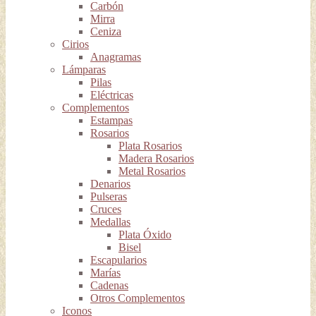
Carbón
Mirra
Ceniza
Cirios
Anagramas
Lámparas
Pilas
Eléctricas
Complementos
Estampas
Rosarios
Plata Rosarios
Madera Rosarios
Metal Rosarios
Denarios
Pulseras
Cruces
Medallas
Plata Óxido
Bisel
Escapularios
Marías
Cadenas
Otros Complementos
Iconos