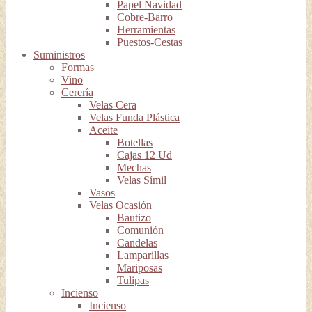
Papel Navidad
Cobre-Barro
Herramientas
Puestos-Cestas
Suministros
Formas
Vino
Cerería
Velas Cera
Velas Funda Plástica
Aceite
Botellas
Cajas 12 Ud
Mechas
Velas Símil
Vasos
Velas Ocasión
Bautizo
Comunión
Candelas
Lamparillas
Mariposas
Tulipas
Incienso
Incienso