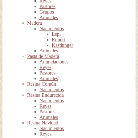
Reyes
Pastores
Grupos
Animales
Madera
Nacimientos
Lepi
Rupert
Kastlunger
Animales
Pasta de Madera
Anunciaciones
Reyes
Pastores
Animales
Resina Común
Nacimientos
Resina Endurecida
Nacimientos
Reyes
Pastores
Animales
Resina Navidad
Nacimientos
Reyes