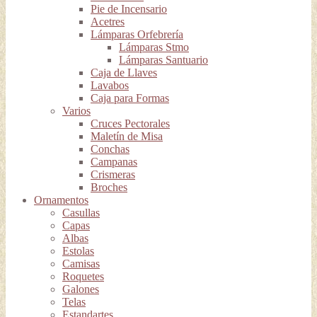
Pie de Incensario
Acetres
Lámparas Orfebrería
Lámparas Stmo
Lámparas Santuario
Caja de Llaves
Lavabos
Caja para Formas
Varios
Cruces Pectorales
Maletín de Misa
Conchas
Campanas
Crismeras
Broches
Ornamentos
Casullas
Capas
Albas
Estolas
Camisas
Roquetes
Galones
Telas
Estandartes