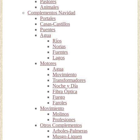
Pastores
Animales
Complementos Navidad
Portales
Casas-Castillos
Puentes
Agua
Ríos
Norias
Fuentes
Lagos
Motores
Agua
Movimiento
Transformadores
Noche y Día
Fibra Óptica
Fuego
Faroles
Movimiento
Molinos
Profesiones
Otros Complementos
Arboles-Palmeras
Musgo-Liquen