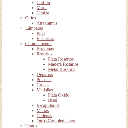
Carbón
Mirra
Ceniza
Cirios
Anagramas
Lámparas
Pilas
Eléctricas
Complementos
Estampas
Rosarios
Plata Rosarios
Madera Rosarios
Metal Rosarios
Denarios
Pulseras
Cruces
Medallas
Plata Óxido
Bisel
Escapularios
Marías
Cadenas
Otros Complementos
Iconos