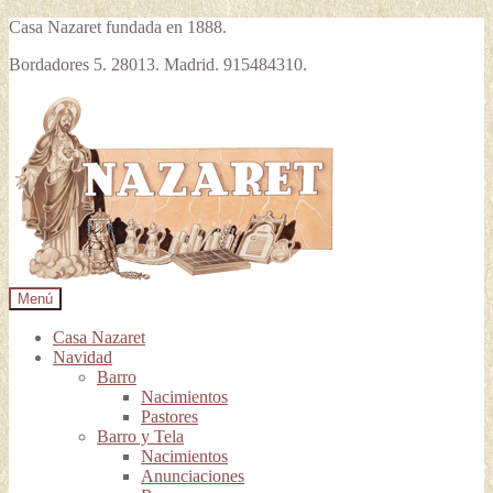
Casa Nazaret fundada en 1888.
Bordadores 5. 28013. Madrid. 915484310.
Ir
Ir
a
al
la
contenido
navegación
Menú
Casa Nazaret
Navidad
Barro
Nacimientos
Pastores
Barro y Tela
Nacimientos
Anunciaciones