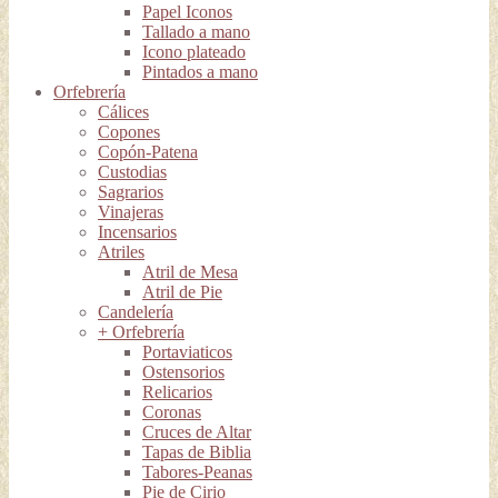
Papel Iconos
Tallado a mano
Icono plateado
Pintados a mano
Orfebrería
Cálices
Copones
Copón-Patena
Custodias
Sagrarios
Vinajeras
Incensarios
Atriles
Atril de Mesa
Atril de Pie
Candelería
+ Orfebrería
Portaviaticos
Ostensorios
Relicarios
Coronas
Cruces de Altar
Tapas de Biblia
Tabores-Peanas
Pie de Cirio