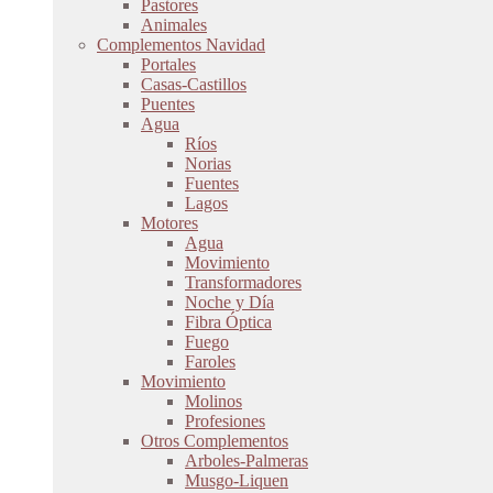
Pastores
Animales
Complementos Navidad
Portales
Casas-Castillos
Puentes
Agua
Ríos
Norias
Fuentes
Lagos
Motores
Agua
Movimiento
Transformadores
Noche y Día
Fibra Óptica
Fuego
Faroles
Movimiento
Molinos
Profesiones
Otros Complementos
Arboles-Palmeras
Musgo-Liquen