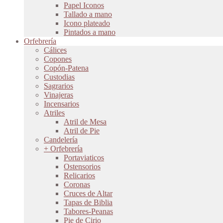
Papel Iconos
Tallado a mano
Icono plateado
Pintados a mano
Orfebrería
Cálices
Copones
Copón-Patena
Custodias
Sagrarios
Vinajeras
Incensarios
Atriles
Atril de Mesa
Atril de Pie
Candelería
+ Orfebrería
Portaviaticos
Ostensorios
Relicarios
Coronas
Cruces de Altar
Tapas de Biblia
Tabores-Peanas
Pie de Cirio