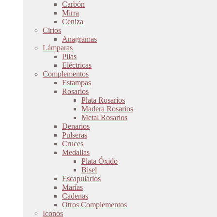
Carbón
Mirra
Ceniza
Cirios
Anagramas
Lámparas
Pilas
Eléctricas
Complementos
Estampas
Rosarios
Plata Rosarios
Madera Rosarios
Metal Rosarios
Denarios
Pulseras
Cruces
Medallas
Plata Óxido
Bisel
Escapularios
Marías
Cadenas
Otros Complementos
Iconos