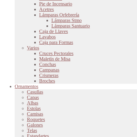
Pie de Incensario
Acetres
Lámparas Orfebrería
Lámparas Stmo
Lámparas Santuario
Caja de Llaves
Lavabos
Caja para Formas
Varios
Cruces Pectorales
Maletín de Misa
Conchas
Campanas
Crismeras
Broches
Ornamentos
Casullas
Capas
Albas
Estolas
Camisas
Roquetes
Galones
Telas
Estandartes