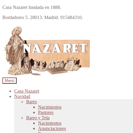
Casa Nazaret fundada en 1888.
Bordadores 5. 28013. Madrid. 915484310.
Ir
Ir
a
al
la
contenido
navegación
Menú
Casa Nazaret
Navidad
Barro
Nacimientos
Pastores
Barro y Tela
Nacimientos
Anunciaciones