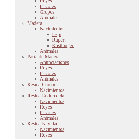
Reyes
Pastores
Grupos
Animales
Madera
Nacimientos
Lepi
Rupert
Kastlunger
Animales
Pasta de Madera
Anunciaciones
Reyes
Pastores
Animales
Resina Común
Nacimientos
Resina Endurecida
Nacimientos
Reyes
Pastores
Animales
Resina Navidad
Nacimientos
Reyes