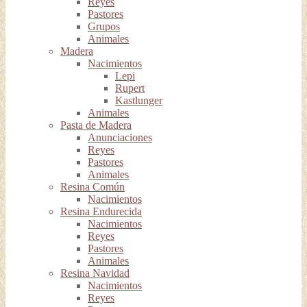
Reyes
Pastores
Grupos
Animales
Madera
Nacimientos
Lepi
Rupert
Kastlunger
Animales
Pasta de Madera
Anunciaciones
Reyes
Pastores
Animales
Resina Común
Nacimientos
Resina Endurecida
Nacimientos
Reyes
Pastores
Animales
Resina Navidad
Nacimientos
Reyes