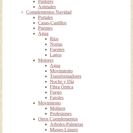
Pastores
Animales
Complementos Navidad
Portales
Casas-Castillos
Puentes
Agua
Ríos
Norias
Fuentes
Lagos
Motores
Agua
Movimiento
Transformadores
Noche y Día
Fibra Óptica
Fuego
Faroles
Movimiento
Molinos
Profesiones
Otros Complementos
Arboles-Palmeras
Musgo-Liquen