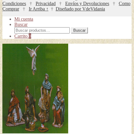
Condiciones
†
Privacidad
†
Envíos y Devoluciones
†
Como
Comprar
†
Ir Arriba ↑
†
Diseñado por VdeVidania
Mi cuenta
Buscar
Buscar
Buscar
por:
Carrito
0