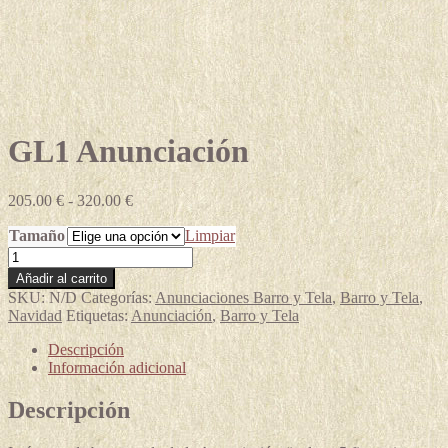
GL1 Anunciación
Rango
205.00
€
-
320.00
€
de
Tamaño
precios:
Limpiar
desde
GL1
205.00 €
Anunciación
Añadir al carrito
hasta
cantidad
SKU:
N/D
Categorías:
Anunciaciones Barro y Tela
,
Barro y Tela
,
320.00 €
Navidad
Etiquetas:
Anunciación
,
Barro y Tela
Descripción
Información adicional
Descripción