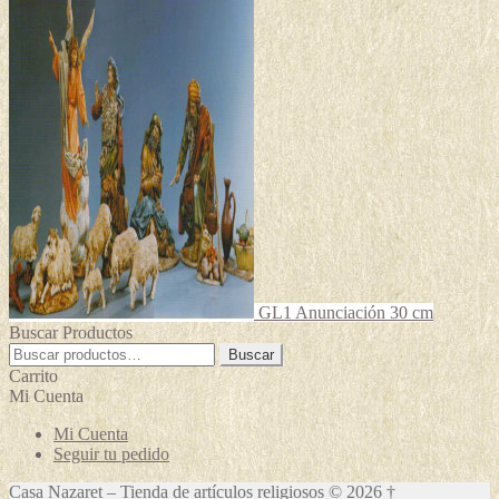
GL1 Anunciación 30 cm
Buscar Productos
Buscar
Buscar
por:
Carrito
Mi Cuenta
Mi Cuenta
Seguir tu pedido
Casa Nazaret – Tienda de artículos religiosos © 2026 †