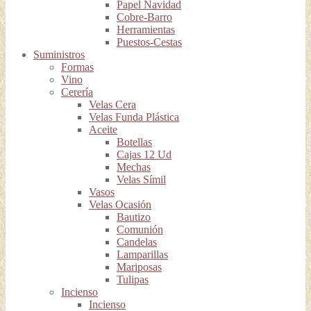
Papel Navidad
Cobre-Barro
Herramientas
Puestos-Cestas
Suministros
Formas
Vino
Cerería
Velas Cera
Velas Funda Plástica
Aceite
Botellas
Cajas 12 Ud
Mechas
Velas Símil
Vasos
Velas Ocasión
Bautizo
Comunión
Candelas
Lamparillas
Mariposas
Tulipas
Incienso
Incienso