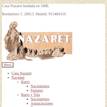
Casa Nazaret fundada en 1888.
Bordadores 5. 28013. Madrid. 915484310.
Ir
Ir
a
al
la
contenido
navegación
Menú
Casa Nazaret
Navidad
Barro
Nacimientos
Pastores
Barro y Tela
Nacimientos
Anunciaciones