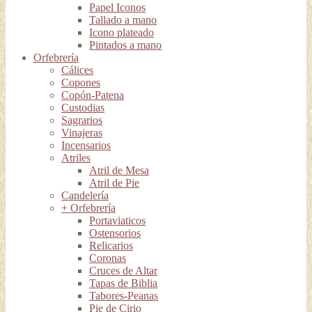
Papel Iconos
Tallado a mano
Icono plateado
Pintados a mano
Orfebrería
Cálices
Copones
Copón-Patena
Custodias
Sagrarios
Vinajeras
Incensarios
Atriles
Atril de Mesa
Atril de Pie
Candelería
+ Orfebrería
Portaviaticos
Ostensorios
Relicarios
Coronas
Cruces de Altar
Tapas de Biblia
Tabores-Peanas
Pie de Cirio