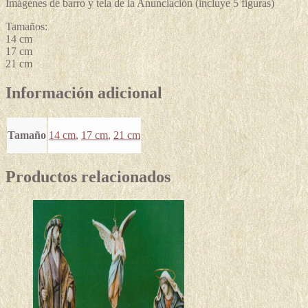
Imágenes de barro y tela de la Anunciación (incluye 5 figuras)
Tamaños:
14 cm
17 cm
21 cm
Información adicional
Tamaño
14 cm
,
17 cm
,
21 cm
Productos relacionados