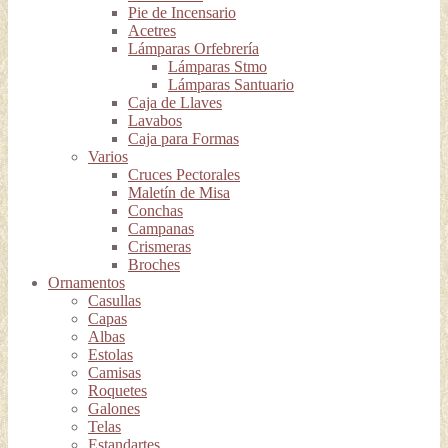
Pie de Incensario
Acetres
Lámparas Orfebrería
Lámparas Stmo
Lámparas Santuario
Caja de Llaves
Lavabos
Caja para Formas
Varios
Cruces Pectorales
Maletín de Misa
Conchas
Campanas
Crismeras
Broches
Ornamentos
Casullas
Capas
Albas
Estolas
Camisas
Roquetes
Galones
Telas
Estandartes