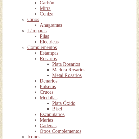
Carbón
Mirra
Ceniza
Cirios
Anagramas
Lámparas
Pilas
Eléctricas
Complementos
Estampas
Rosarios
Plata Rosarios
Madera Rosarios
Metal Rosarios
Denarios
Pulseras
Cruces
Medallas
Plata Óxido
Bisel
Escapularios
Marías
Cadenas
Otros Complementos
Iconos