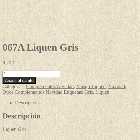
067A Liquen Gris
6.20
€
067A
Liquen
Añadir al carrito
Gris
Categorías:
Complementos Navidad
,
Musgo-Liquen
,
Navidad
,
cantidad
Otros Complementos Navidad
Etiquetas:
Gris
,
Liquen
Descripción
Descripción
Liquen Gris