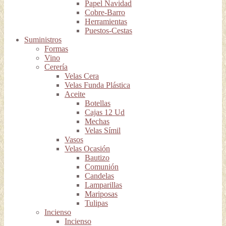
Papel Navidad
Cobre-Barro
Herramientas
Puestos-Cestas
Suministros
Formas
Vino
Cerería
Velas Cera
Velas Funda Plástica
Aceite
Botellas
Cajas 12 Ud
Mechas
Velas Símil
Vasos
Velas Ocasión
Bautizo
Comunión
Candelas
Lamparillas
Mariposas
Tulipas
Incienso
Incienso