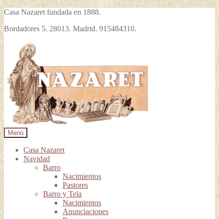
Casa Nazaret fundada en 1888.
Bordadores 5. 28013. Madrid. 915484310.
Ir
Ir
a
al
la
contenido
navegación
Menú
Casa Nazaret
Navidad
Barro
Nacimientos
Pastores
Barro y Tela
Nacimientos
Anunciaciones