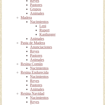
Reyes
Pastores
Grupos
Animales
Madera
Nacimientos
Lepi
Rupert
Kastlunger
Animales
Pasta de Madera
Anunciaciones
Reyes
Pastores
Animales
Resina Común
Nacimientos
Resina Endurecida
Nacimientos
Reyes
Pastores
Animales
Resina Navidad
Nacimientos
Reyes