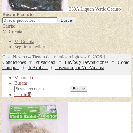
063A Liquen Verde Oscuro
Buscar Productos
Buscar
Buscar
por:
Carrito
Mi Cuenta
Mi Cuenta
Seguir tu pedido
Casa Nazaret – Tienda de artículos religiosos © 2026 †
Condiciones
†
Privacidad
†
Envíos y Devoluciones
†
Como
Comprar
†
Ir Arriba ↑
†
Diseñado por VdeVidania
Mi cuenta
Buscar
Buscar
Buscar
por:
Carrito
0