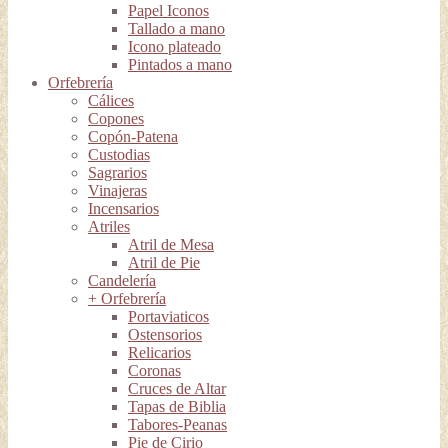
Papel Iconos
Tallado a mano
Icono plateado
Pintados a mano
Orfebrería
Cálices
Copones
Copón-Patena
Custodias
Sagrarios
Vinajeras
Incensarios
Atriles
Atril de Mesa
Atril de Pie
Candelería
+ Orfebrería
Portaviaticos
Ostensorios
Relicarios
Coronas
Cruces de Altar
Tapas de Biblia
Tabores-Peanas
Pie de Cirio