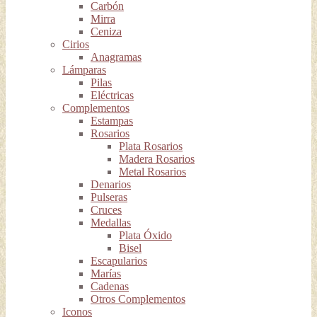
Carbón
Mirra
Ceniza
Cirios
Anagramas
Lámparas
Pilas
Eléctricas
Complementos
Estampas
Rosarios
Plata Rosarios
Madera Rosarios
Metal Rosarios
Denarios
Pulseras
Cruces
Medallas
Plata Óxido
Bisel
Escapularios
Marías
Cadenas
Otros Complementos
Iconos