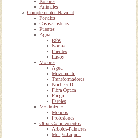
Pastores
Animales
Complementos Navidad
Portales
Casas-Castillos
Puentes
Agua
Ríos
Norias
Fuentes
Lagos
Motores
Agua
Movimiento
Transformadores
Noche y Día
Fibra Óptica
Fuego
Faroles
Movimiento
Molinos
Profesiones
Otros Complementos
Arboles-Palmeras
Musgo-Liquen