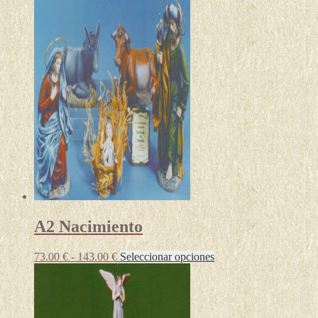
A2 Nacimiento
Rango
Este
73.00
€
-
143.00
€
Seleccionar opciones
de
producto
precios:
tiene
desde
múltiples
73.00 €
variantes.