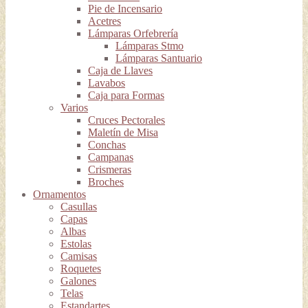
Pie de Incensario
Acetres
Lámparas Orfebrería
Lámparas Stmo
Lámparas Santuario
Caja de Llaves
Lavabos
Caja para Formas
Varios
Cruces Pectorales
Maletín de Misa
Conchas
Campanas
Crismeras
Broches
Ornamentos
Casullas
Capas
Albas
Estolas
Camisas
Roquetes
Galones
Telas
Estandartes