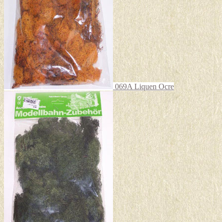
elegir
en
la
página
de
producto
069A Liquen Ocre