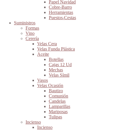
Papel Navidad
Cobre-Barro
Herramientas
Puestos-Cestas
Suministros
Formas
Vino
Cerería
Velas Cera
Velas Funda Plástica
Aceite
Botellas
Cajas 12 Ud
Mechas
Velas Símil
Vasos
Velas Ocasión
Bautizo
Comunión
Candelas
Lamparillas
Mariposas
Tulipas
Incienso
Incienso