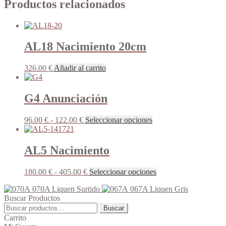
Productos relacionados
AL18 Nacimiento 20cm
326.00
€
Añadir al carrito
G4 Anunciación
Rango
Este
96.00
€
-
122.00
€
Seleccionar opciones
de
producto
precios:
tiene
desde
múltiples
AL5 Nacimiento
96.00 €
variantes.
hasta
Las
Rango
Este
180.00
€
-
405.00
€
Seleccionar opciones
122.00 €
opciones
de
producto
se
070A Liquen Surtido
067A Liquen Gris
precios:
tiene
pueden
Buscar Productos
desde
múltiples
elegir
Buscar
180.00 €
variantes.
Buscar
en
por:
hasta
Las
Carrito
la
405.00 €
opciones