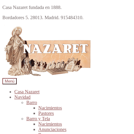
Casa Nazaret fundada en 1888.
Bordadores 5. 28013. Madrid. 915484310.
Ir
Ir
a
al
la
contenido
navegación
Menú
Casa Nazaret
Navidad
Barro
Nacimientos
Pastores
Barro y Tela
Nacimientos
Anunciaciones