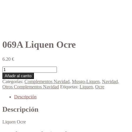
069A Liquen Ocre
6.20
€
069A
Liquen
Añadir al carrito
Ocre
Categorías:
Complementos Navidad
,
Musgo-Liquen
,
Navidad
,
cantidad
Otros Complementos Navidad
Etiquetas:
Liquen
,
Ocre
Descripción
Descripción
Liquen Ocre