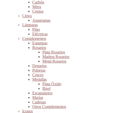
Carbón
Mirra
Ceniza
Cirios
Anagramas
Lámparas
Pilas
Eléctricas
Complementos
Estampas
Rosarios
Plata Rosarios
Madera Rosarios
Metal Rosarios
Denarios
Pulseras
Cruces
Medallas
Plata Óxido
Bisel
Escapularios
Marías
Cadenas
Otros Complementos
Iconos