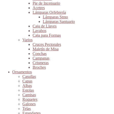
Pie de Incensario
Acetres
Lámparas Orfebrería
Lámparas Stmo
Lámparas Santuario
Caja de Llaves
Lavabos
Caja para Formas
Varios
Cruces Pectorales
Maletín de Misa
Conchas
Campanas
Crismeras
Broches
Ornamentos
Casullas
Capas
Albas
Estolas
Camisas
Roquetes
Galones
Telas
Estandartes