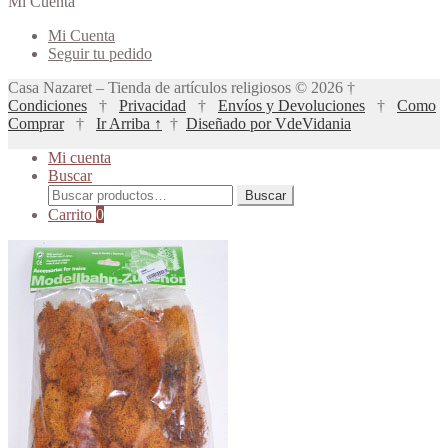
Mi Cuenta
página
se
de
Mi Cuenta
pueden
producto
Seguir tu pedido
elegir
en
Casa Nazaret – Tienda de artículos religiosos © 2026 †
la
Condiciones
†
Privacidad
†
Envíos y Devoluciones
†
Como
página
Comprar
†
Ir Arriba ↑
†
Diseñado por VdeVidania
de
producto
Mi cuenta
Buscar
Buscar
Buscar
por:
Carrito
0