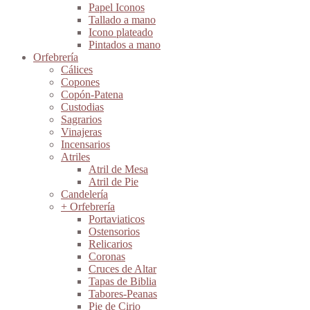
Papel Iconos
Tallado a mano
Icono plateado
Pintados a mano
Orfebrería
Cálices
Copones
Copón-Patena
Custodias
Sagrarios
Vinajeras
Incensarios
Atriles
Atril de Mesa
Atril de Pie
Candelería
+ Orfebrería
Portaviaticos
Ostensorios
Relicarios
Coronas
Cruces de Altar
Tapas de Biblia
Tabores-Peanas
Pie de Cirio