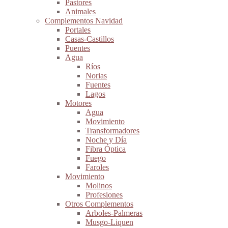
Pastores
Animales
Complementos Navidad
Portales
Casas-Castillos
Puentes
Agua
Ríos
Norias
Fuentes
Lagos
Motores
Agua
Movimiento
Transformadores
Noche y Día
Fibra Óptica
Fuego
Faroles
Movimiento
Molinos
Profesiones
Otros Complementos
Arboles-Palmeras
Musgo-Liquen