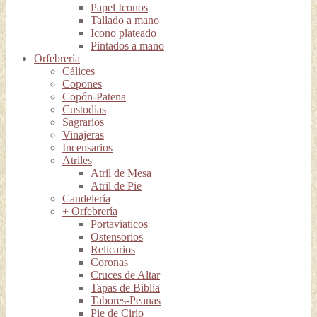
Papel Iconos
Tallado a mano
Icono plateado
Pintados a mano
Orfebrería
Cálices
Copones
Copón-Patena
Custodias
Sagrarios
Vinajeras
Incensarios
Atriles
Atril de Mesa
Atril de Pie
Candelería
+ Orfebrería
Portaviaticos
Ostensorios
Relicarios
Coronas
Cruces de Altar
Tapas de Biblia
Tabores-Peanas
Pie de Cirio