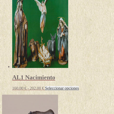
AL1 Nacimiento
Rango
Este
160.00
€
-
202.00
€
Seleccionar opciones
de
producto
precios:
tiene
desde
múltiples
160.00 €
variantes.
hasta
Las