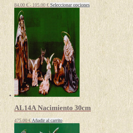
Rango
Este
84.00
€
-
105.00
€
Seleccionar opciones
de
producto
precios:
tiene
desde
múltiples
84.00 €
variantes.
hasta
Las
105.00 €
opciones
se
pueden
elegir
en
la
página
de
producto
AL14A Nacimiento 30cm
475.00
€
Añadir al carrito