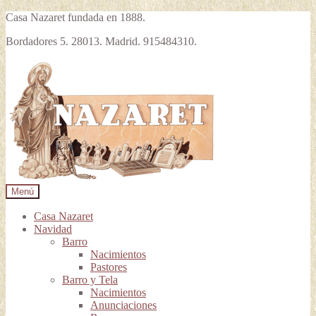
Casa Nazaret fundada en 1888.
Bordadores 5. 28013. Madrid. 915484310.
Ir
Ir
a
al
la
contenido
navegación
Menú
Casa Nazaret
Navidad
Barro
Nacimientos
Pastores
Barro y Tela
Nacimientos
Anunciaciones