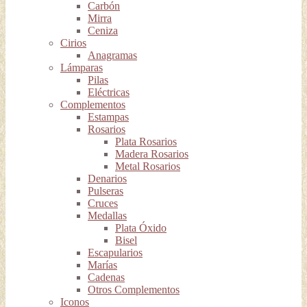
Carbón
Mirra
Ceniza
Cirios
Anagramas
Lámparas
Pilas
Eléctricas
Complementos
Estampas
Rosarios
Plata Rosarios
Madera Rosarios
Metal Rosarios
Denarios
Pulseras
Cruces
Medallas
Plata Óxido
Bisel
Escapularios
Marías
Cadenas
Otros Complementos
Iconos