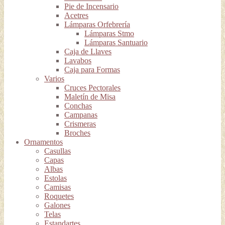
Pie de Incensario
Acetres
Lámparas Orfebrería
Lámparas Stmo
Lámparas Santuario
Caja de Llaves
Lavabos
Caja para Formas
Varios
Cruces Pectorales
Maletín de Misa
Conchas
Campanas
Crismeras
Broches
Ornamentos
Casullas
Capas
Albas
Estolas
Camisas
Roquetes
Galones
Telas
Estandartes