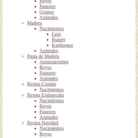
Reyes
Pastores
Grupos
Animales
Madera
Nacimientos
Lepi
Rupert
Kastlunger
Animales
Pasta de Madera
Anunciaciones
Reyes
Pastores
Animales
Resina Común
Nacimientos
Resina Endurecida
Nacimientos
Reyes
Pastores
Animales
Resina Navidad
Nacimientos
Reyes