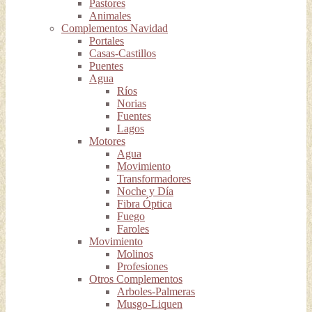
Pastores
Animales
Complementos Navidad
Portales
Casas-Castillos
Puentes
Agua
Ríos
Norias
Fuentes
Lagos
Motores
Agua
Movimiento
Transformadores
Noche y Día
Fibra Óptica
Fuego
Faroles
Movimiento
Molinos
Profesiones
Otros Complementos
Arboles-Palmeras
Musgo-Liquen