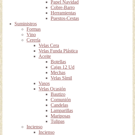
Papel Navidad
Cobre-Barro
Herramientas
Puestos-Cestas
Suministros
Formas
Vino
Cerería
Velas Cera
Velas Funda Plástica
Aceite
Botellas
Cajas 12 Ud
Mechas
Velas Símil
Vasos
Velas Ocasión
Bautizo
Comunión
Candelas
Lamparillas
Mariposas
Tulipas
Incienso
Incienso