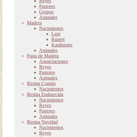
Reyes
Pastores
Grupos
Animales
Madera
Nacimientos
Lepi
Rupert
Kastlunger
Animales
Pasta de Madera
Anunciaciones
Reyes
Pastores
Animales
Resina Común
Nacimientos
Resina Endurecida
Nacimientos
Reyes
Pastores
Animales
Resina Navidad
Nacimientos
Reyes