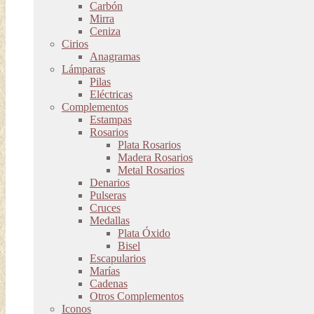
Carbón
Mirra
Ceniza
Cirios
Anagramas
Lámparas
Pilas
Eléctricas
Complementos
Estampas
Rosarios
Plata Rosarios
Madera Rosarios
Metal Rosarios
Denarios
Pulseras
Cruces
Medallas
Plata Óxido
Bisel
Escapularios
Marías
Cadenas
Otros Complementos
Iconos