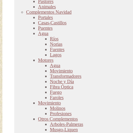
Pastores
Animales
Complementos Navidad
Portales
Casas-Castillos
Puentes
Agua
Ríos
Norias
Fuentes
Lagos
Motores
Agua
Movimiento
Transformadores
Noche y Día
Fibra Óptica
Fuego
Faroles
Movimiento
Molinos
Profesiones
Otros Complementos
Arboles-Palmeras
Musgo-Liquen