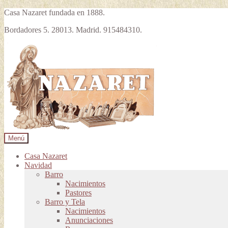
Casa Nazaret fundada en 1888.
Bordadores 5. 28013. Madrid. 915484310.
Ir
Ir
a
al
la
contenido
navegación
Menú
Casa Nazaret
Navidad
Barro
Nacimientos
Pastores
Barro y Tela
Nacimientos
Anunciaciones