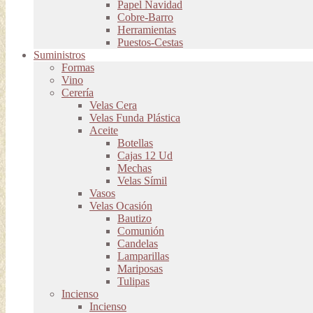
Papel Navidad
Cobre-Barro
Herramientas
Puestos-Cestas
Suministros
Formas
Vino
Cerería
Velas Cera
Velas Funda Plástica
Aceite
Botellas
Cajas 12 Ud
Mechas
Velas Símil
Vasos
Velas Ocasión
Bautizo
Comunión
Candelas
Lamparillas
Mariposas
Tulipas
Incienso
Incienso