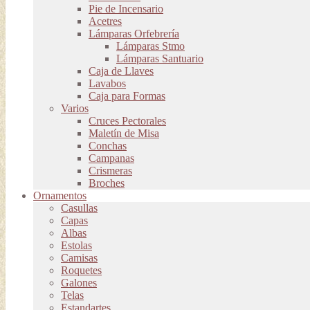
Pie de Incensario
Acetres
Lámparas Orfebrería
Lámparas Stmo
Lámparas Santuario
Caja de Llaves
Lavabos
Caja para Formas
Varios
Cruces Pectorales
Maletín de Misa
Conchas
Campanas
Crismeras
Broches
Ornamentos
Casullas
Capas
Albas
Estolas
Camisas
Roquetes
Galones
Telas
Estandartes