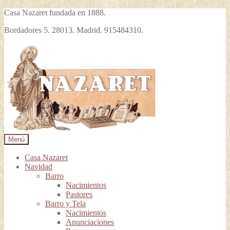
Casa Nazaret fundada en 1888.
Bordadores 5. 28013. Madrid. 915484310.
Ir
Ir
a
al
la
contenido
navegación
Menú
Casa Nazaret
Navidad
Barro
Nacimientos
Pastores
Barro y Tela
Nacimientos
Anunciaciones