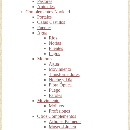
Pastores
Animales
Complementos Navidad
Portales
Casas-Castillos
Puentes
Agua
Ríos
Norias
Fuentes
Lagos
Motores
Agua
Movimiento
Transformadores
Noche y Día
Fibra Óptica
Fuego
Faroles
Movimiento
Molinos
Profesiones
Otros Complementos
Arboles-Palmeras
Musgo-Liquen