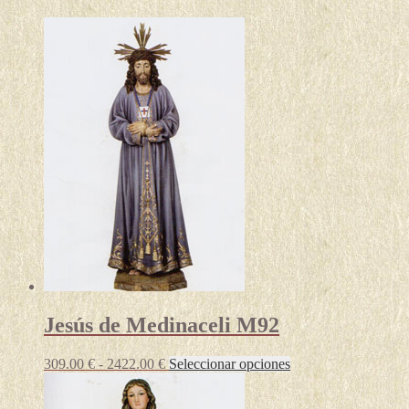
Jesús de Medinaceli M92
Rango
Este
309.00
€
-
2422.00
€
Seleccionar opciones
de
producto
precios:
tiene