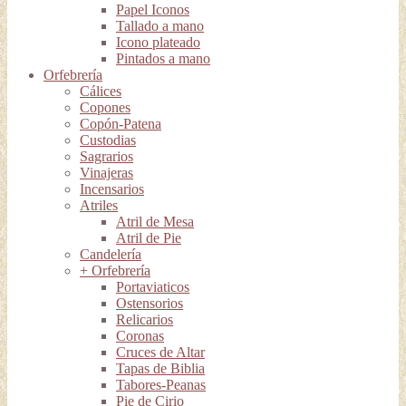
Papel Iconos
Tallado a mano
Icono plateado
Pintados a mano
Orfebrería
Cálices
Copones
Copón-Patena
Custodias
Sagrarios
Vinajeras
Incensarios
Atriles
Atril de Mesa
Atril de Pie
Candelería
+ Orfebrería
Portaviaticos
Ostensorios
Relicarios
Coronas
Cruces de Altar
Tapas de Biblia
Tabores-Peanas
Pie de Cirio