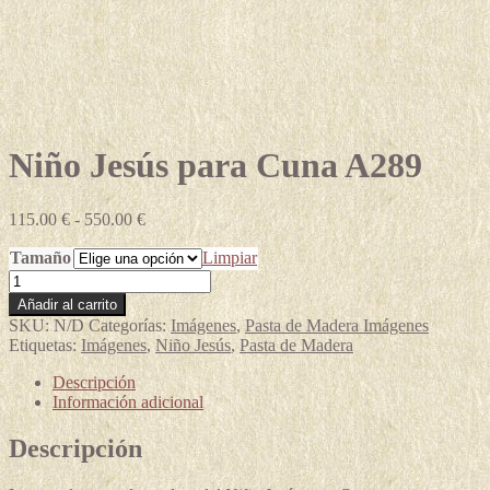
Niño Jesús para Cuna A289
Rango
115.00
€
-
550.00
€
de
Tamaño
precios:
Limpiar
desde
Niño
115.00 €
Jesús
Añadir al carrito
hasta
para
SKU:
N/D
Categorías:
Imágenes
,
Pasta de Madera Imágenes
550.00 €
Cuna
Etiquetas:
Imágenes
,
Niño Jesús
,
Pasta de Madera
A289
cantidad
Descripción
Información adicional
Descripción