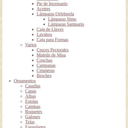
Pie de Incensario
Acetres
Lámparas Orfebrería
Lámparas Stmo
Lámparas Santuario
Caja de Llaves
Lavabos
Caja para Formas
Varios
Cruces Pectorales
Maletín de Misa
Conchas
Campanas
Crismeras
Broches
Ornamentos
Casullas
Capas
Albas
Estolas
Camisas
Roquetes
Galones
Telas
Estandartes