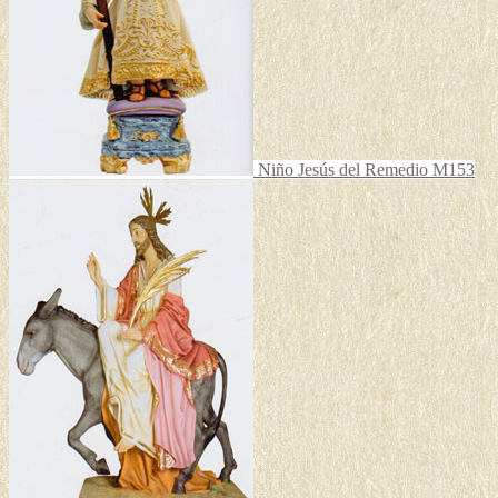
en
la
página
de
producto
Niño Jesús del Remedio M153