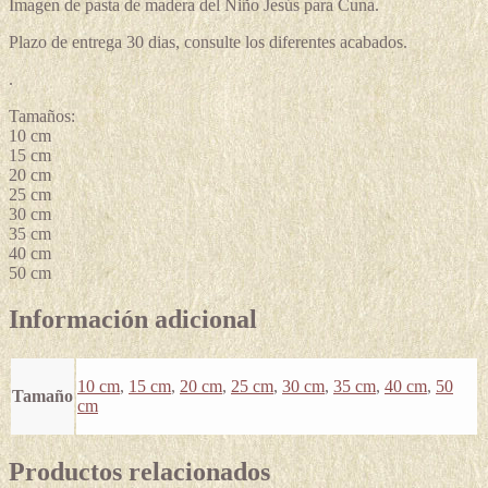
Imagen de pasta de madera del Niño Jesús para Cuna.
Plazo de entrega 30 dias, consulte los diferentes acabados.
.
Tamaños:
10 cm
15 cm
20 cm
25 cm
30 cm
35 cm
40 cm
50 cm
Información adicional
10 cm
,
15 cm
,
20 cm
,
25 cm
,
30 cm
,
35 cm
,
40 cm
,
50
Tamaño
cm
Productos relacionados