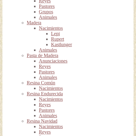
Reyes
Pastores
Grupos
Animales
Madera
Nacimientos
Lepi
Rupert
Kastlunger
Animales
Pasta de Madera
Anunciaciones
Reyes
Pastores
Animales
Resina Común
Nacimientos
Resina Endurecida
Nacimientos
Reyes
Pastores
Animales
Resina Navidad
Nacimientos
Reyes