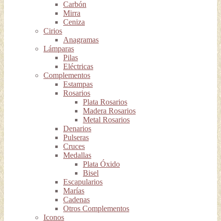
Carbón
Mirra
Ceniza
Cirios
Anagramas
Lámparas
Pilas
Eléctricas
Complementos
Estampas
Rosarios
Plata Rosarios
Madera Rosarios
Metal Rosarios
Denarios
Pulseras
Cruces
Medallas
Plata Óxido
Bisel
Escapularios
Marías
Cadenas
Otros Complementos
Iconos