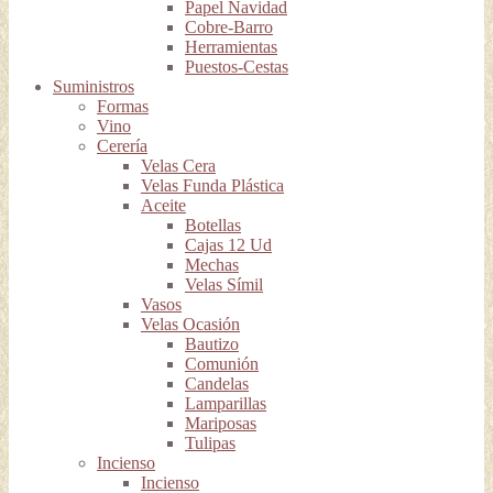
Papel Navidad
Cobre-Barro
Herramientas
Puestos-Cestas
Suministros
Formas
Vino
Cerería
Velas Cera
Velas Funda Plástica
Aceite
Botellas
Cajas 12 Ud
Mechas
Velas Símil
Vasos
Velas Ocasión
Bautizo
Comunión
Candelas
Lamparillas
Mariposas
Tulipas
Incienso
Incienso