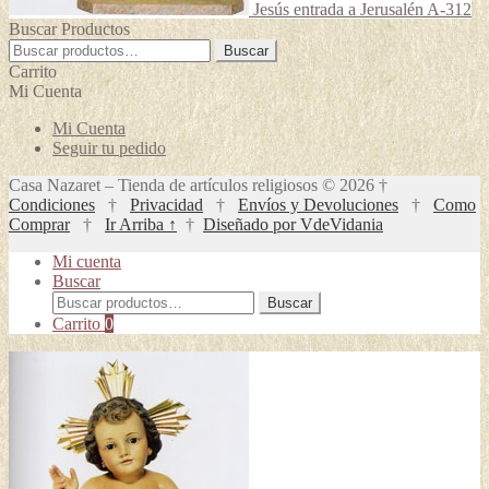
Jesús entrada a Jerusalén A-312
Buscar Productos
Buscar
Buscar
por:
Carrito
Mi Cuenta
Mi Cuenta
Seguir tu pedido
Casa Nazaret – Tienda de artículos religiosos © 2026 †
Condiciones
†
Privacidad
†
Envíos y Devoluciones
†
Como
Comprar
†
Ir Arriba ↑
†
Diseñado por VdeVidania
Mi cuenta
Buscar
Buscar
Buscar
por:
Carrito
0