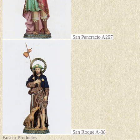
página
de
producto
San Pancracio A297
San Roque A-38
Buscar Productos