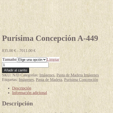
Purísima Concepción A-449
Rango
835.00
€
-
7011.00
€
de
Tamaño
precios:
Limpiar
desde
Purísima
835.00 €
Concepción
Añadir al carrito
hasta
A-
SKU:
N/D
Categorías:
Imágenes
,
Pasta de Madera Imágenes
7011.00 €
449
Etiquetas:
Imágenes
,
Pasta de Madera
,
Purísima Concepción
cantidad
Descripción
Información adicional
Descripción