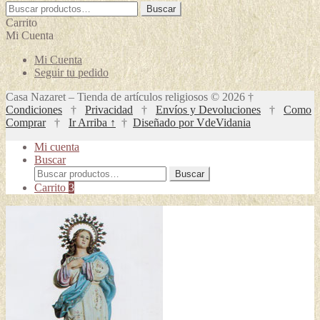
Buscar
Buscar
por:
Carrito
Mi Cuenta
Mi Cuenta
Seguir tu pedido
Casa Nazaret – Tienda de artículos religiosos © 2026 †
Condiciones
†
Privacidad
†
Envíos y Devoluciones
†
Como
Comprar
†
Ir Arriba ↑
†
Diseñado por VdeVidania
Mi cuenta
Buscar
Buscar
Buscar
por:
Carrito
3