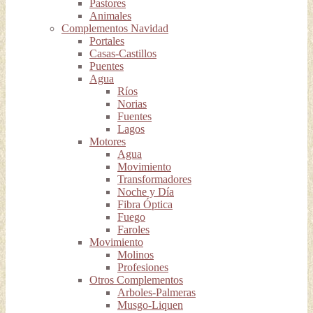
Pastores
Animales
Complementos Navidad
Portales
Casas-Castillos
Puentes
Agua
Ríos
Norias
Fuentes
Lagos
Motores
Agua
Movimiento
Transformadores
Noche y Día
Fibra Óptica
Fuego
Faroles
Movimiento
Molinos
Profesiones
Otros Complementos
Arboles-Palmeras
Musgo-Liquen