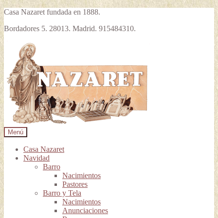
Casa Nazaret fundada en 1888.
Bordadores 5. 28013. Madrid. 915484310.
Ir
Ir
a
al
la
contenido
navegación
Menú
Casa Nazaret
Navidad
Barro
Nacimientos
Pastores
Barro y Tela
Nacimientos
Anunciaciones