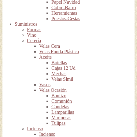
Papel Navidad
Cobre-Barro
Herramientas
Puestos-Cestas
Suministros
Formas
Vino
Cerería
Velas Cera
Velas Funda Plástica
Aceite
Botellas
Cajas 12 Ud
Mechas
Velas Símil
Vasos
Velas Ocasión
Bautizo
Comunión
Candelas
Lamparillas
Mariposas
Tulipas
Incienso
Incienso