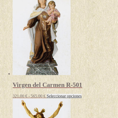
Virgen del Carmen R-501
Rango
Este
321.00
€
-
565.00
€
Seleccionar opciones
de
producto
precios:
tiene
desde
múltiples
321.00 €
variantes.