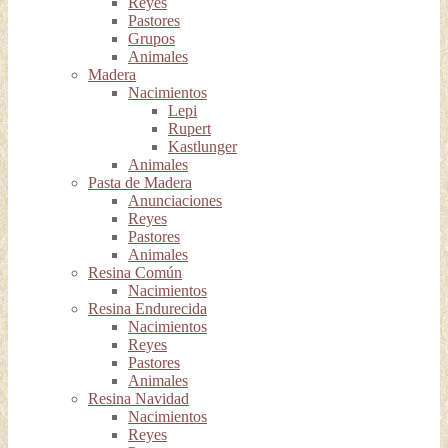
Reyes
Pastores
Grupos
Animales
Madera
Nacimientos
Lepi
Rupert
Kastlunger
Animales
Pasta de Madera
Anunciaciones
Reyes
Pastores
Animales
Resina Común
Nacimientos
Resina Endurecida
Nacimientos
Reyes
Pastores
Animales
Resina Navidad
Nacimientos
Reyes