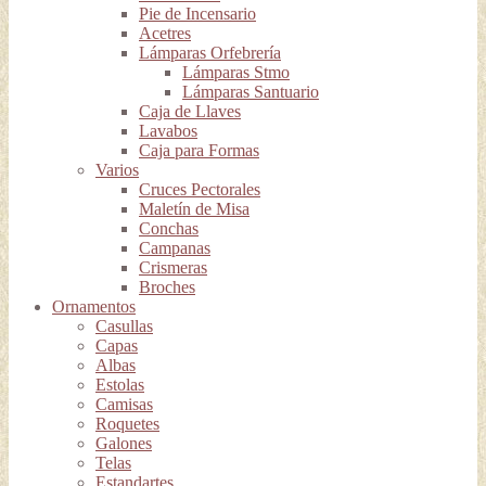
Pie de Incensario
Acetres
Lámparas Orfebrería
Lámparas Stmo
Lámparas Santuario
Caja de Llaves
Lavabos
Caja para Formas
Varios
Cruces Pectorales
Maletín de Misa
Conchas
Campanas
Crismeras
Broches
Ornamentos
Casullas
Capas
Albas
Estolas
Camisas
Roquetes
Galones
Telas
Estandartes