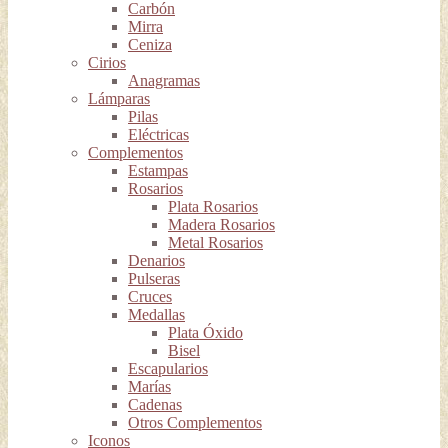
Carbón
Mirra
Ceniza
Cirios
Anagramas
Lámparas
Pilas
Eléctricas
Complementos
Estampas
Rosarios
Plata Rosarios
Madera Rosarios
Metal Rosarios
Denarios
Pulseras
Cruces
Medallas
Plata Óxido
Bisel
Escapularios
Marías
Cadenas
Otros Complementos
Iconos