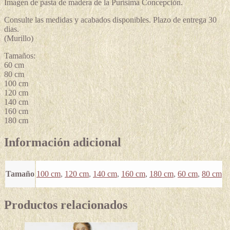
Imagen de pasta de madera de la Purísima Concepción.
Consulte las medidas y acabados disponibles. Plazo de entrega 30
dias.
(Murillo)
Tamaños:
60 cm
80 cm
100 cm
120 cm
140 cm
160 cm
180 cm
Información adicional
Tamaño
100 cm
,
120 cm
,
140 cm
,
160 cm
,
180 cm
,
60 cm
,
80 cm
Productos relacionados