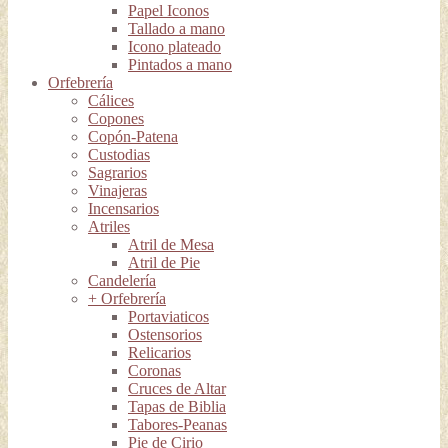
Papel Iconos
Tallado a mano
Icono plateado
Pintados a mano
Orfebrería
Cálices
Copones
Copón-Patena
Custodias
Sagrarios
Vinajeras
Incensarios
Atriles
Atril de Mesa
Atril de Pie
Candelería
+ Orfebrería
Portaviaticos
Ostensorios
Relicarios
Coronas
Cruces de Altar
Tapas de Biblia
Tabores-Peanas
Pie de Cirio