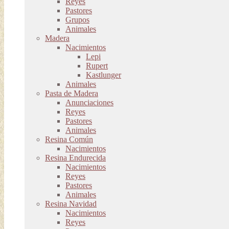
Reyes
Pastores
Grupos
Animales
Madera
Nacimientos
Lepi
Rupert
Kastlunger
Animales
Pasta de Madera
Anunciaciones
Reyes
Pastores
Animales
Resina Común
Nacimientos
Resina Endurecida
Nacimientos
Reyes
Pastores
Animales
Resina Navidad
Nacimientos
Reyes