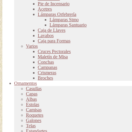
Pie de Incensario
Acetres
Lámparas Orfebrería
Lámparas Stmo
Lámparas Santuario
Caja de Llaves
Lavabos
Caja para Formas
Varios
Cruces Pectorales
Maletín de Misa
Conchas
Campanas
Crismeras
Broches
Ornamentos
Casullas
Capas
Albas
Estolas
Camisas
Roquetes
Galones
Telas
Estandartes