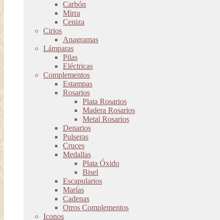
Carbón
Mirra
Ceniza
Cirios
Anagramas
Lámparas
Pilas
Eléctricas
Complementos
Estampas
Rosarios
Plata Rosarios
Madera Rosarios
Metal Rosarios
Denarios
Pulseras
Cruces
Medallas
Plata Óxido
Bisel
Escapularios
Marías
Cadenas
Otros Complementos
Iconos