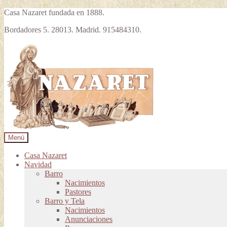
Casa Nazaret fundada en 1888.
Bordadores 5. 28013. Madrid. 915484310.
Ir
Ir
a
al
la
contenido
navegación
Menú
Casa Nazaret
Navidad
Barro
Nacimientos
Pastores
Barro y Tela
Nacimientos
Anunciaciones