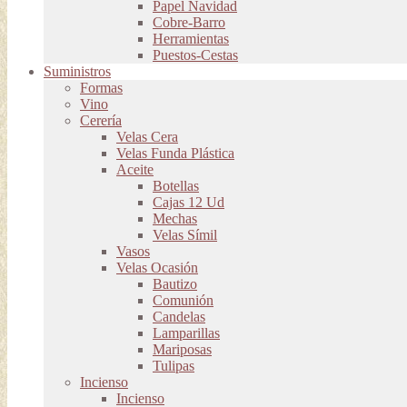
Papel Navidad
Cobre-Barro
Herramientas
Puestos-Cestas
Suministros
Formas
Vino
Cerería
Velas Cera
Velas Funda Plástica
Aceite
Botellas
Cajas 12 Ud
Mechas
Velas Símil
Vasos
Velas Ocasión
Bautizo
Comunión
Candelas
Lamparillas
Mariposas
Tulipas
Incienso
Incienso